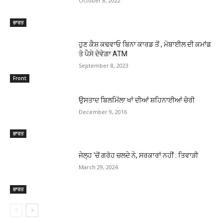
October 8, 2022
ਭਾਰਤ
ਹੁਣ ਕੈਸ਼ ਕਢਵਾਓ ਬਿਨਾ ਕਾਰਡ ਤੋਂ , ਮੋਬਾਈਲ ਦੀ ਕਮਾਂਡ
ਤੇ ਪੈਸੇ ਦੇਵੇਗਾ ATM
September 8, 2023
Front
ਉਸਤਾਦ ਬਿਲਮਿੱਲਾ ਖਾਂ ਦੀਆਂ ਸ਼ਹਿਨਾਈਆਂ ਚੋਰੀ
December 9, 2016
ਭਾਰਤ
ਜੇਲ੍ਹ ‘ਚੋਂ ਗਰੋਹ ਚਲਦੇ ਨੇ, ਸਰਕਾਰਾਂ ਨਹੀਂ : ਤਿਵਾੜੀ
March 29, 2024
ਭਾਰਤ