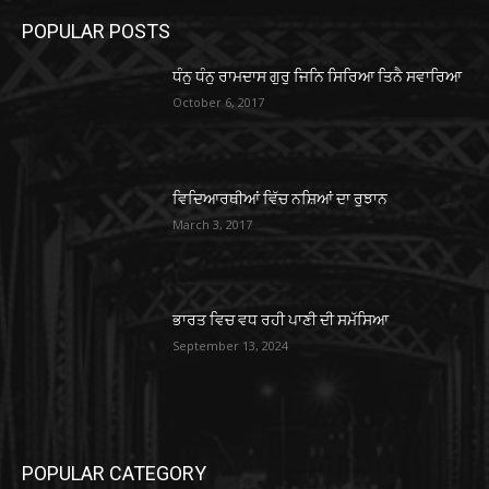
POPULAR POSTS
ਧੰਨੁ ਧੰਨੁ ਰਾਮਦਾਸ ਗੁਰੁ ਜਿਨਿ ਸਿਰਿਆ ਤਿਨੈ ਸਵਾਰਿਆ
October 6, 2017
ਵਿਦਿਆਰਥੀਆਂ ਵਿੱਚ ਨਸ਼ਿਆਂ ਦਾ ਰੁਝਾਨ
March 3, 2017
ਭਾਰਤ ਵਿਚ ਵਧ ਰਹੀ ਪਾਣੀ ਦੀ ਸਮੱਸਿਆ
September 13, 2024
POPULAR CATEGORY