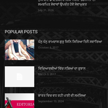
ਸਮਰਪਿਤ ਸੇਵਾਵਾਂ ਉਪਰੰਤ ਹੋਏ ਸੇਵਾਮੁਕਤ
July 31, 2026
POPULAR POSTS
ਧੰਨੁ ਧੰਨੁ ਰਾਮਦਾਸ ਗੁਰੁ ਜਿਨਿ ਸਿਰਿਆ ਤਿਨੈ ਸਵਾਰਿਆ
October 6, 2017
ਵਿਦਿਆਰਥੀਆਂ ਵਿੱਚ ਨਸ਼ਿਆਂ ਦਾ ਰੁਝਾਨ
March 3, 2017
ਭਾਰਤ ਵਿਚ ਵਧ ਰਹੀ ਪਾਣੀ ਦੀ ਸਮੱਸਿਆ
September 13, 2024