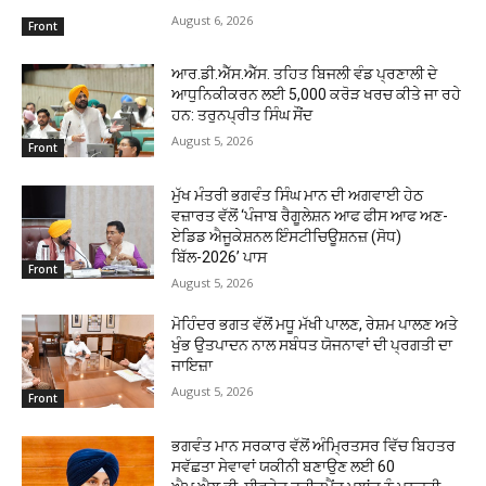
August 6, 2026
Front
ਆਰ.ਡੀ.ਐੱਸ.ਐੱਸ. ਤਹਿਤ ਬਿਜਲੀ ਵੰਡ ਪ੍ਰਣਾਲੀ ਦੇ
ਆਧੁਨਿਕੀਕਰਨ ਲਈ 5,000 ਕਰੋੜ ਖਰਚ ਕੀਤੇ ਜਾ ਰਹੇ
ਹਨ: ਤਰੁਨਪ੍ਰੀਤ ਸਿੰਘ ਸੌਂਦ
August 5, 2026
Front
ਮੁੱਖ ਮੰਤਰੀ ਭਗਵੰਤ ਸਿੰਘ ਮਾਨ ਦੀ ਅਗਵਾਈ ਹੇਠ
ਵਜ਼ਾਰਤ ਵੱਲੋਂ ‘ਪੰਜਾਬ ਰੈਗੂਲੇਸ਼ਨ ਆਫ ਫੀਸ ਆਫ ਅਣ-
ਏਡਿਡ ਐਜੂਕੇਸ਼ਨਲ ਇੰਸਟੀਚਿਊਸ਼ਨਜ਼ (ਸੋਧ)
ਬਿੱਲ-2026’ ਪਾਸ
Front
August 5, 2026
ਮੋਹਿੰਦਰ ਭਗਤ ਵੱਲੋਂ ਮਧੂ ਮੱਖੀ ਪਾਲਣ, ਰੇਸ਼ਮ ਪਾਲਣ ਅਤੇ
ਖੁੰਭ ਉਤਪਾਦਨ ਨਾਲ ਸਬੰਧਤ ਯੋਜਨਾਵਾਂ ਦੀ ਪ੍ਰਗਤੀ ਦਾ
ਜਾਇਜ਼ਾ
August 5, 2026
Front
ਭਗਵੰਤ ਮਾਨ ਸਰਕਾਰ ਵੱਲੋਂ ਅੰਮ੍ਰਿਤਸਰ ਵਿੱਚ ਬਿਹਤਰ
ਸਵੱਛਤਾ ਸੇਵਾਵਾਂ ਯਕੀਨੀ ਬਣਾਉਣ ਲਈ 60