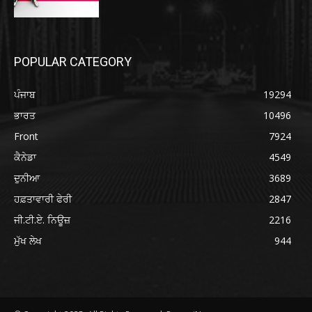
POPULAR CATEGORY
ਪੰਜਾਬ
19294
ਭਾਰਤ
10496
Front
7924
ਕੈਨੇਡਾ
4549
ਦੁਨੀਆ
3689
ਹਫ਼ਤਾਵਾਰੀ ਫੇਰੀ
2847
ਜੀ.ਟੀ.ਏ. ਨਿਊਜ਼
2216
ਮੁੱਖ ਲੇਖ
944