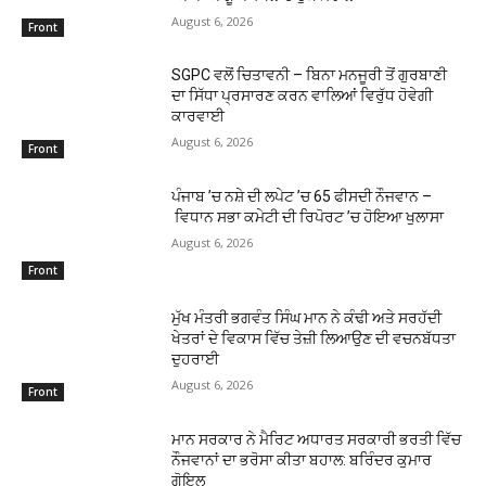
August 6, 2026
Front
SGPC ਵਲੋਂ ਚਿਤਾਵਨੀ – ਬਿਨਾ ਮਨਜੂਰੀ ਤੋਂ ਗੁਰਬਾਣੀ
ਦਾ ਸਿੱਧਾ ਪ੍ਰਸਾਰਣ ਕਰਨ ਵਾਲਿਆਂ ਵਿਰੁੱਧ ਹੋਵੇਗੀ
ਕਾਰਵਾਈ
August 6, 2026
Front
ਪੰਜਾਬ ’ਚ ਨਸ਼ੇ ਦੀ ਲਪੇਟ ’ਚ 65 ਫੀਸਦੀ ਨੌਜਵਾਨ –
ਵਿਧਾਨ ਸਭਾ ਕਮੇਟੀ ਦੀ ਰਿਪੋਰਟ ’ਚ ਹੋਇਆ ਖੁਲਾਸਾ
August 6, 2026
Front
ਮੁੱਖ ਮੰਤਰੀ ਭਗਵੰਤ ਸਿੰਘ ਮਾਨ ਨੇ ਕੰਢੀ ਅਤੇ ਸਰਹੱਦੀ
ਖੇਤਰਾਂ ਦੇ ਵਿਕਾਸ ਵਿੱਚ ਤੇਜ਼ੀ ਲਿਆਉਣ ਦੀ ਵਚਨਬੱਧਤਾ
ਦੁਹਰਾਈ
August 6, 2026
Front
ਮਾਨ ਸਰਕਾਰ ਨੇ ਮੈਰਿਟ ਅਧਾਰਤ ਸਰਕਾਰੀ ਭਰਤੀ ਵਿੱਚ
ਨੌਜਵਾਨਾਂ ਦਾ ਭਰੋਸਾ ਕੀਤਾ ਬਹਾਲ: ਬਰਿੰਦਰ ਕੁਮਾਰ
ਗੋਇਲ