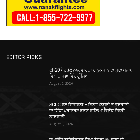
EDITOR PICKS
ਈ-20 ਪੈਟਰੋਲ ਨਾਲ ਵਾਹਨਾਂ ਦੇ ਨੁਕਸਾਨ ਦਾ ਮੁੱਦਾ ਪੰਜਾਬ
ਵਿਧਾਨ ਸਭਾ ਵਿੱਚ ਗੂੰਜਿਆ
August 5, 2026
SGPC ਵਲੋਂ ਚਿਤਾਵਨੀ – ਬਿਨਾ ਮਨਜੂਰੀ ਤੋਂ ਗੁਰਬਾਣੀ
ਦਾ ਸਿੱਧਾ ਪ੍ਰਸਾਰਣ ਕਰਨ ਵਾਲਿਆਂ ਵਿਰੁੱਧ ਹੋਵੇਗੀ
ਕਾਰਵਾਈ
August 6, 2026
ਜੁਆਇੰਟ ਡਾਇਰੈਕਟਰ ਸ਼ਿਖਾ ਨੇਹਰਾ 35 ਸਾਲਾਂ ਦੀ