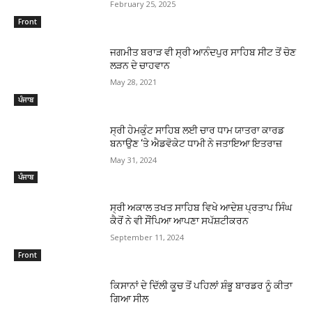
February 25, 2025
Front
ਜਗਮੀਤ ਬਰਾੜ ਵੀ ਸ੍ਰੀ ਆਨੰਦਪੁਰ ਸਾਹਿਬ ਸੀਟ ਤੋਂ ਚੋਣ
ਲੜਨ ਦੇ ਚਾਹਵਾਨ
May 28, 2021
ਪੰਜਾਬ
ਸ੍ਰੀ ਹੇਮਕੁੰਟ ਸਾਹਿਬ ਲਈ ਚਾਰ ਧਾਮ ਯਾਤਰਾ ਕਾਰਡ
ਬਨਾਉਣ ‘ਤੇ ਐਡਵੋਕੇਟ ਧਾਮੀ ਨੇ ਜਤਾਇਆ ਇਤਰਾਜ਼
May 31, 2024
ਪੰਜਾਬ
ਸ੍ਰੀ ਅਕਾਲ ਤਖਤ ਸਾਹਿਬ ਵਿਖੇ ਆਦੇਸ਼ ਪ੍ਰਤਾਪ ਸਿੰਘ
ਕੈਰੋਂ ਨੇ ਵੀ ਸੌਂਪਿਆ ਆਪਣਾ ਸਪੱਸ਼ਟੀਕਰਨ
September 11, 2024
Front
ਕਿਸਾਨਾਂ ਦੇ ਦਿੱਲੀ ਕੂਚ ਤੋਂ ਪਹਿਲਾਂ ਸ਼ੰਭੂ ਬਾਰਡਰ ਨੂੰ ਕੀਤਾ
ਗਿਆ ਸੀਲ