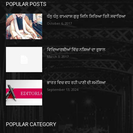
POPULAR POSTS
ਧੰਨੁ ਧੰਨੁ ਰਾਮਦਾਸ ਗੁਰੁ ਜਿਨਿ ਸਿਰਿਆ ਤਿਨੈ ਸਵਾਰਿਆ
October 6, 2017
ਵਿਦਿਆਰਥੀਆਂ ਵਿੱਚ ਨਸ਼ਿਆਂ ਦਾ ਰੁਝਾਨ
March 3, 2017
ਭਾਰਤ ਵਿਚ ਵਧ ਰਹੀ ਪਾਣੀ ਦੀ ਸਮੱਸਿਆ
September 13, 2024
POPULAR CATEGORY