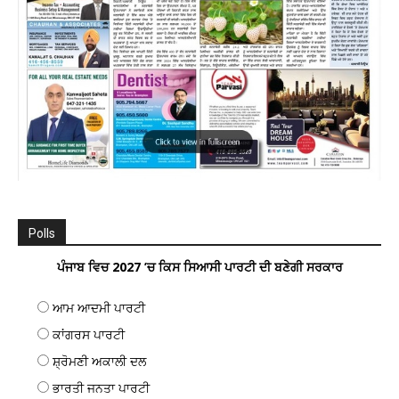
Polls
ਪੰਜਾਬ ਵਿਚ 2027 ’ਚ ਕਿਸ ਸਿਆਸੀ ਪਾਰਟੀ ਦੀ ਬਣੇਗੀ ਸਰਕਾਰ
ਆਮ ਆਦਮੀ ਪਾਰਟੀ
ਕਾਂਗਰਸ ਪਾਰਟੀ
ਸ਼੍ਰੋਮਣੀ ਅਕਾਲੀ ਦਲ
ਭਾਰਤੀ ਜਨਤਾ ਪਾਰਟੀ