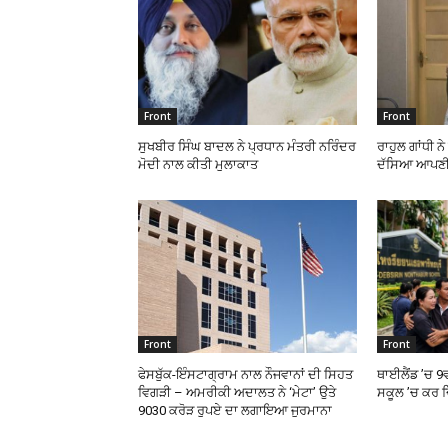
Front
Front
ਸੁਖਬੀਰ ਸਿੰਘ ਬਾਦਲ ਨੇ ਪ੍ਰਧਾਨ ਮੰਤਰੀ ਨਰਿੰਦਰ
ਰਾਹੁਲ ਗਾਂਧੀ ਨ
ਮੋਦੀ ਨਾਲ ਕੀਤੀ ਮੁਲਾਕਾਤ
ਦੱਸਿਆ ਆਪਣੀ
Front
Front
ਫੇਸਬੁੱਕ-ਇੰਸਟਾਗ੍ਰਾਮ ਨਾਲ ਨੌਜਵਾਨਾਂ ਦੀ ਸਿਹਤ
ਥਾਈਲੈਂਡ ’ਚ 9
ਵਿਗੜੀ – ਅਮਰੀਕੀ ਅਦਾਲਤ ਨੇ ‘ਮੇਟਾ’ ਉਤੇ
ਸਕੂਲ ’ਚ ਕਰ ਦ
9030 ਕਰੋੜ ਰੁਪਏ ਦਾ ਲਗਾਇਆ ਜੁਰਮਾਨਾ