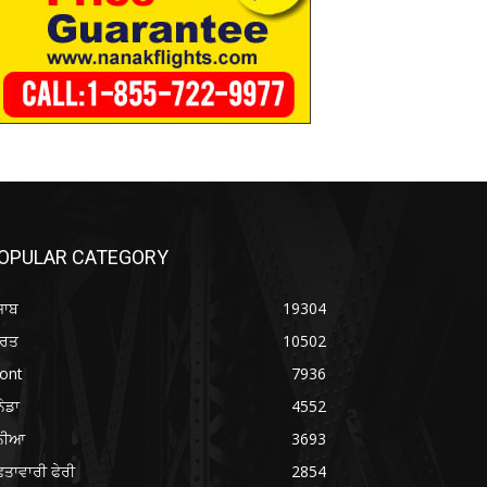
OPULAR CATEGORY
ਜਾਬ
19304
ਾਰਤ
10502
ont
7936
ਨੇਡਾ
4552
ੁਨੀਆ
3693
ਤਾਵਾਰੀ ਫੇਰੀ
2854