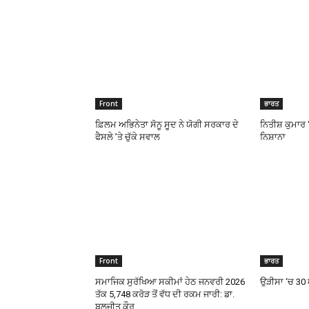
Front
ਭਾਰਤ
ਫ਼ਿਲਮ ਅਭਿਨੇਤਾ ਸੋਨੂ ਸੂਦ ਨੇ ਯੋਗੀ ਸਰਕਾਰ ਦੇ
ਨਿਤੀਸ਼ ਕੁਮਾਰ ‘
ਫੈਸਲੇ ’ਤੇ ਚੁੱਕੇ ਸਵਾਲ
ਨਿਸ਼ਾਨਾ
Front
ਭਾਰਤ
ਸਮਾਜਿਕ ਸੁਰੱਖਿਆ ਸਕੀਮਾਂ ਹੇਠ ਜਨਵਰੀ 2026
ਉੜੀਸਾ ‘ਚ 30
ਤੱਕ ₹5,748 ਕਰੋੜ ਤੋਂ ਵੱਧ ਦੀ ਰਕਮ ਜਾਰੀ: ਡਾ.
ਬਲਜੀਤ ਕੌਰ