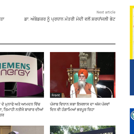
Next article
ੰਤਾ
ਡਾ. ਅੰਬੇਡਕਰ ਨੂੰ ਪ੍ਰਧਾਨ ਮੰਤਰੀ ਮੋਦੀ ਵਲੋਂ ਸ਼ਰਧਾਂਜਲੀ ਭੇਟ
Front
 ਦੇ ਮੁਨਾਫੇ ਅਤੇ ਆਮਦਨ ਵਿੱਚ
ਪੰਜਾਬ ਵਿਧਾਨ ਸਭਾ ਇਜਲਾਸ ਦਾ ਅੱਜ ਪੰਜਵਾਂ
, ਤਿਮਾਹੀ ਨਤੀਜੇ ਬਾਜ਼ਾਰ ਦੀਆਂ
ਦਿਨ ਵੀ ਹੰਗਾਮਿਆਂ ਭਰਪੂਰ ਰਿਹਾ
ਹਤਰ