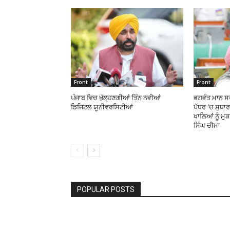
Front
Front
ਪੰਜਾਬ ਵਿਚ ਖੁੱਲ੍ਹਣਗੀਆਂ ਤਿੰਨ ਨਵੀਆਂ
ਭਗਵੰਤ ਮਾਨ ਸਰ
ਡਿਜਿਟਲ ਯੂਨੀਵਰਸਿਟੀਆਂ
ਪੱਧਰ ‘ਚ ਸੁਧਾ
ਖਾਲਿਆਂ ਨੂੰ ਮੁ
ਸਿੰਘ ਚੀਮਾ
POPULAR POSTS