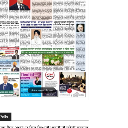
Polls
ੰਜਾਬ ਵਿਚ 2027 ’ਚ ਕਿਸ ਸਿਆਸੀ ਪਾਰਟੀ ਦੀ ਬਣੇਗੀ ਸਰਕਾਰ