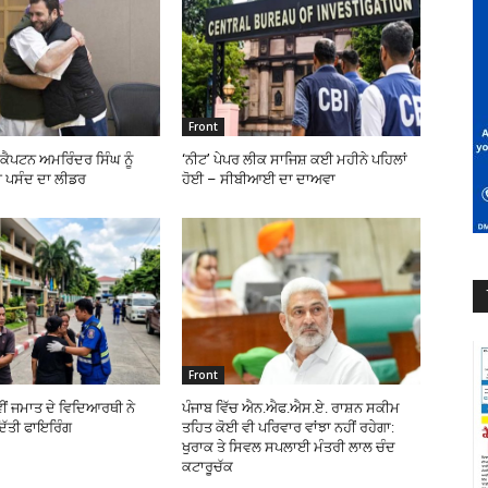
Front
ੇ ਕੈਪਟਨ ਅਮਰਿੰਦਰ ਸਿੰਘ ਨੂੰ
‘ਨੀਟ’ ਪੇਪਰ ਲੀਕ ਸਾਜਿਸ਼ ਕਈ ਮਹੀਨੇ ਪਹਿਲਾਂ
 ਪਸੰਦ ਦਾ ਲੀਡਰ
ਹੋਈ – ਸੀਬੀਆਈ ਦਾ ਦਾਅਵਾ
Front
ਵੀਂ ਜਮਾਤ ਦੇ ਵਿਦਿਆਰਥੀ ਨੇ
ਪੰਜਾਬ ਵਿੱਚ ਐਨ.ਐਫ.ਐਸ.ਏ. ਰਾਸ਼ਨ ਸਕੀਮ
ਿੱਤੀ ਫਾਇਰਿੰਗ
ਤਹਿਤ ਕੋਈ ਵੀ ਪਰਿਵਾਰ ਵਾਂਝਾ ਨਹੀਂ ਰਹੇਗਾ:
ਖੁਰਾਕ ਤੇ ਸਿਵਲ ਸਪਲਾਈ ਮੰਤਰੀ ਲਾਲ ਚੰਦ
ਕਟਾਰੂਚੱਕ