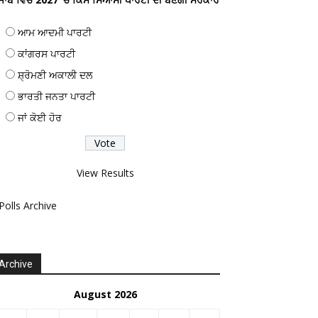
ਆਮ ਆਦਮੀ ਪਾਰਟੀ
ਕਾਂਗਰਸ ਪਾਰਟੀ
ਸ਼੍ਰੋਮਣੀ ਅਕਾਲੀ ਦਲ
ਭਾਰਤੀ ਜਨਤਾ ਪਾਰਟੀ
ਜਾਂ ਕੋਈ ਹੋਰ
View Results
Polls Archive
Archive
August 2026