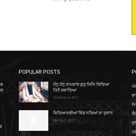
POPULAR POSTS
P
ਾਬ
ਧੰਨੁ ਧੰਨੁ ਰਾਮਦਾਸ ਗੁਰੁ ਜਿਨਿ ਸਿਰਿਆ
ਪੰ
ੋਲ
ਤਿਨੈ ਸਵਾਰਿਆ
ਭ
October 6, 2017
Fr
ਕੈ
ਵਿਦਿਆਰਥੀਆਂ ਵਿੱਚ ਨਸ਼ਿਆਂ ਦਾ ਰੁਝਾਨ
ੇ
March 3, 2017
ਦ
ਾਫ
ਹਫ਼