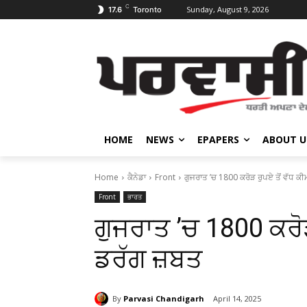
C
Sunday, August 9, 2026
17.6
Toronto
HOME
NEWS
EPAPERS
ABOUT U
Home
ਕੈਨੇਡਾ
Front
ਗੁਜਰਾਤ ’ਚ 1800 ਕਰੋੜ ਰੁਪਏ ਤੋਂ ਵੱਧ 
Front
ਭਾਰਤ
ਗੁਜਰਾਤ ’ਚ 1800 ਕਰੋੜ
ਡਰੱਗ ਜ਼ਬਤ
By
Parvasi Chandigarh
April 14, 2025