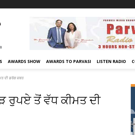
S
AWARDS SHOW
AWARDS TO PARVASI
LISTEN RADIO
C
ਕੀਮਤ ਦੀ ਡਰੱਗ ਜ਼ਬਤ
 ਰੁਪਏ ਤੋਂ ਵੱਧ ਕੀਮਤ ਦੀ