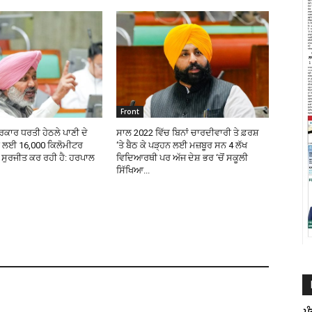
Front
ਕਾਰ ਧਰਤੀ ਹੇਠਲੇ ਪਾਣੀ ਦੇ
ਸਾਲ 2022 ਵਿੱਚ ਬਿਨਾਂ ਚਾਰਦੀਵਾਰੀ ਤੇ ਫ਼ਰਸ਼
ਰ ਲਈ 16,000 ਕਿਲੋਮੀਟਰ
‘ਤੇ ਬੈਠ ਕੇ ਪੜ੍ਹਨ ਲਈ ਮਜ਼ਬੂਰ ਸਨ 4 ਲੱਖ
ੜ ਸੁਰਜੀਤ ਕਰ ਰਹੀ ਹੈ: ਹਰਪਾਲ
ਵਿਦਿਆਰਥੀ ਪਰ ਅੱਜ ਦੇਸ਼ ਭਰ ‘ਚੋਂ ਸਕੂਲੀ
ਸਿੱਖਿਆ...
ਪ