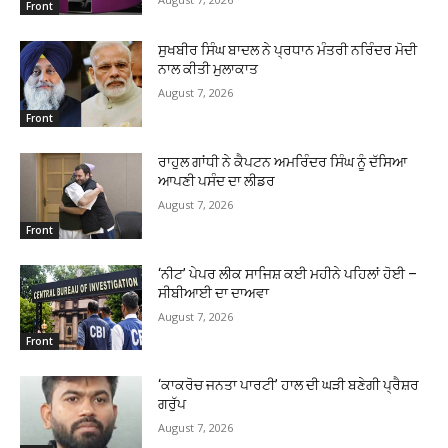
Front
ਸੁਖਬੀਰ ਸਿੰਘ ਬਾਦਲ ਨੇ ਪ੍ਰਧਾਨ ਮੰਤਰੀ ਨਰਿੰਦਰ ਮੋਦੀ
ਨਾਲ ਕੀਤੀ ਮੁਲਾਕਾਤ
August 7, 2026
Front
ਰਾਹੁਲ ਗਾਂਧੀ ਨੇ ਕੈਪਟਨ ਅਮਰਿੰਦਰ ਸਿੰਘ ਨੂੰ ਦੱਸਿਆ
ਆਪਣੀ ਪਸੰਦ ਦਾ ਲੀਡਰ
August 7, 2026
Front
‘ਨੀਟ’ ਪੇਪਰ ਲੀਕ ਸਾਜਿਸ਼ ਕਈ ਮਹੀਨੇ ਪਹਿਲਾਂ ਹੋਈ –
ਸੀਬੀਆਈ ਦਾ ਦਾਅਵਾ
August 7, 2026
Front
‘ਕਾਕਰੋਚ ਜਨਤਾ ਪਾਰਟੀ’ ਹਾਲ ਦੀ ਘੜੀ ਬਣੇਗੀ ਪ੍ਰੈਸ਼ਰ
ਗਰੁੱਪ
August 7, 2026