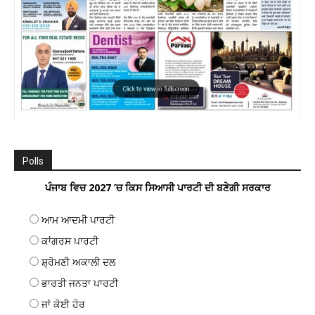
Polls
ਪੰਜਾਬ ਵਿਚ 2027 ’ਚ ਕਿਸ ਸਿਆਸੀ ਪਾਰਟੀ ਦੀ ਬਣੇਗੀ ਸਰਕਾਰ
ਆਮ ਆਦਮੀ ਪਾਰਟੀ
ਕਾਂਗਰਸ ਪਾਰਟੀ
ਸ਼੍ਰੋਮਣੀ ਅਕਾਲੀ ਦਲ
ਭਾਰਤੀ ਜਨਤਾ ਪਾਰਟੀ
ਜਾਂ ਕੋਈ ਹੋਰ