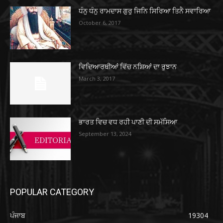
ਧੰਨੁ ਧੰਨੁ ਰਾਮਦਾਸ ਗੁਰੁ ਜਿਨਿ ਸਿਰਿਆ ਤਿਨੈ ਸਵਾਰਿਆ
October 6, 2017
ਵਿਦਿਆਰਥੀਆਂ ਵਿੱਚ ਨਸ਼ਿਆਂ ਦਾ ਰੁਝਾਨ
March 3, 2017
ਭਾਰਤ ਵਿਚ ਵਧ ਰਹੀ ਪਾਣੀ ਦੀ ਸਮੱਸਿਆ
September 13, 2024
POPULAR CATEGORY
ਪੰਜਾਬ
19304