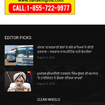
EDITOR PICKS
ਪੰਜਾਬ ’ਚ ਸਰਕਾਰੀ ਬੱਸਾਂ ਦੇ ਕੱਚੇ ਕਾਮਿਆਂ ਨੇ ਕੀਤੀ
ਹੜਤਾਲ – ਸਰਕਾਰ ਨਾਲ ਮੀਟਿੰਗ ਰਹੀ ਬੇਨਤੀਜਾ
August 3, 2026
ਮੁਅੱਤਲ ਡੀਆਈਜੀ ਹਰਚਰਨ ਸਿੰਘ ਭੁੱਲਰ ਦੀ ਜ਼ਮਾਨਤ
’ਤੇ ਹਾਈਕੋਰਟ ਨੇ ਫੈਸਲਾ ਰੱਖਿਆ ਰਾਖਵਾਂ
August 5, 2026
CLEAN WHEELS