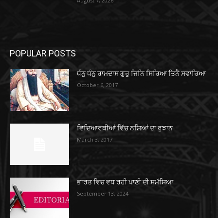
August 7, 2026
POPULAR POSTS
ਧੰਨੁ ਧੰਨੁ ਰਾਮਦਾਸ ਗੁਰੁ ਜਿਨਿ ਸਿਰਿਆ ਤਿਨੈ ਸਵਾਰਿਆ
October 6, 2017
ਵਿਦਿਆਰਥੀਆਂ ਵਿੱਚ ਨਸ਼ਿਆਂ ਦਾ ਰੁਝਾਨ
March 3, 2017
ਭਾਰਤ ਵਿਚ ਵਧ ਰਹੀ ਪਾਣੀ ਦੀ ਸਮੱਸਿਆ
September 13, 2024