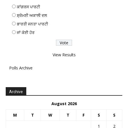
ਕਾਂਗਰਸ ਪਾਰਟੀ
ਸ਼੍ਰੋਮਣੀ ਅਕਾਲੀ ਦਲ
ਭਾਰਤੀ ਜਨਤਾ ਪਾਰਟੀ
ਜਾਂ ਕੋਈ ਹੋਰ
View Results
Polls Archive
Archive
August 2026
M
T
W
T
F
S
S
1
2