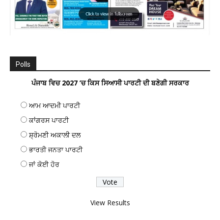
Polls
ਪੰਜਾਬ ਵਿਚ 2027 ’ਚ ਕਿਸ ਸਿਆਸੀ ਪਾਰਟੀ ਦੀ ਬਣੇਗੀ ਸਰਕਾਰ
ਆਮ ਆਦਮੀ ਪਾਰਟੀ
ਕਾਂਗਰਸ ਪਾਰਟੀ
ਸ਼੍ਰੋਮਣੀ ਅਕਾਲੀ ਦਲ
ਭਾਰਤੀ ਜਨਤਾ ਪਾਰਟੀ
ਜਾਂ ਕੋਈ ਹੋਰ
View Results