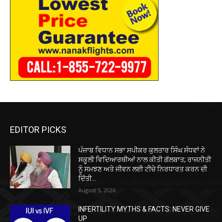
EDITOR PICKS
ਪੰਜਾਬ ਵਿਧਾਨ ਸਭਾ ਸਪੀਕਰ ਕੁਲਤਾਰ ਸਿੰਘ ਸੰਧਵਾਂ ਨੇ
ਸਕੂਲੀ ਵਿਦਿਆਰਥੀਆਂ ਨਾਲ ਕੀਤੀ ਗੱਲਬਾਤ; ਰਾਜਨੀਤੀ
ਨੂੰ ਸਮਝਣ ਅਤੇ ਜੀਵਨ ਲਈ ਟੀਚੇ ਨਿਰਧਾਰਤ ਕਰਨ ਦੀ
ਦਿੱਤੀ...
August 5, 2026
INFERTILITY MYTHS & FACTS: NEVER GIVE
UP