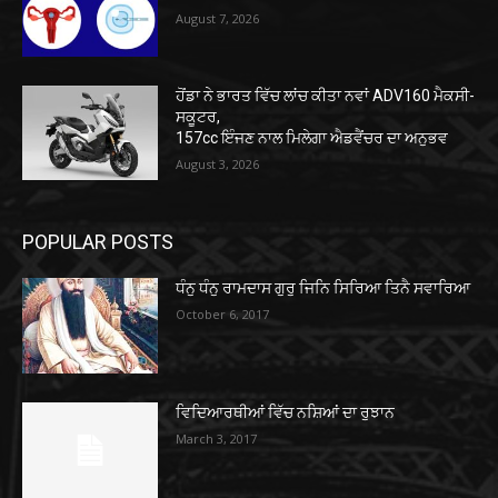
August 7, 2026
ਹੋਂਡਾ ਨੇ ਭਾਰਤ ਵਿੱਚ ਲਾਂਚ ਕੀਤਾ ਨਵਾਂ ADV160 ਮੈਕਸੀ-
ਸਕੂਟਰ,
157cc ਇੰਜਣ ਨਾਲ ਮਿਲੇਗਾ ਐਡਵੈਂਚਰ ਦਾ ਅਨੁਭਵ
August 3, 2026
POPULAR POSTS
ਧੰਨੁ ਧੰਨੁ ਰਾਮਦਾਸ ਗੁਰੁ ਜਿਨਿ ਸਿਰਿਆ ਤਿਨੈ ਸਵਾਰਿਆ
October 6, 2017
ਵਿਦਿਆਰਥੀਆਂ ਵਿੱਚ ਨਸ਼ਿਆਂ ਦਾ ਰੁਝਾਨ
March 3, 2017