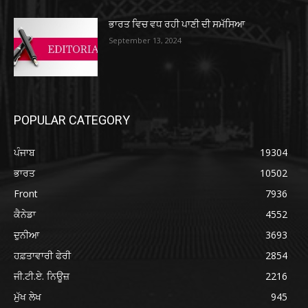
ਭਾਰਤ ਵਿਚ ਵਧ ਰਹੀ ਪਾਣੀ ਦੀ ਸਮੱਸਿਆ
September 13, 2024
POPULAR CATEGORY
ਪੰਜਾਬ
19304
ਭਾਰਤ
10502
Front
7936
ਕੈਨੇਡਾ
4552
ਦੁਨੀਆ
3693
ਹਫ਼ਤਾਵਾਰੀ ਫੇਰੀ
2854
ਜੀ.ਟੀ.ਏ. ਨਿਊਜ਼
2216
ਮੁੱਖ ਲੇਖ
945