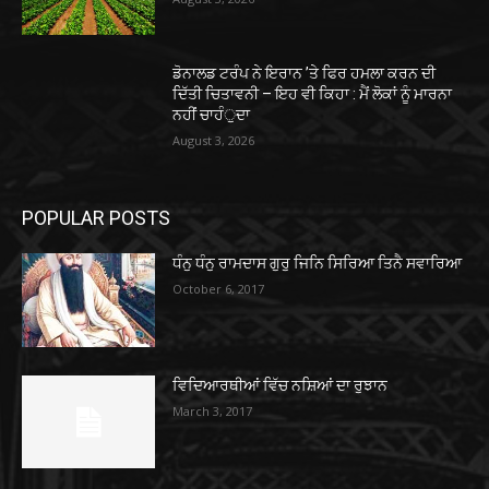
ਡੋਨਾਲਡ ਟਰੰਪ ਨੇ ਇਰਾਨ ’ਤੇ ਫਿਰ ਹਮਲਾ ਕਰਨ ਦੀ
ਦਿੱਤੀ ਚਿਤਾਵਨੀ – ਇਹ ਵੀ ਕਿਹਾ : ਮੈਂ ਲੋਕਾਂ ਨੂੰ ਮਾਰਨਾ
ਨਹੀਂ ਚਾਹੰੁਦਾ
August 3, 2026
POPULAR POSTS
ਧੰਨੁ ਧੰਨੁ ਰਾਮਦਾਸ ਗੁਰੁ ਜਿਨਿ ਸਿਰਿਆ ਤਿਨੈ ਸਵਾਰਿਆ
October 6, 2017
ਵਿਦਿਆਰਥੀਆਂ ਵਿੱਚ ਨਸ਼ਿਆਂ ਦਾ ਰੁਝਾਨ
March 3, 2017