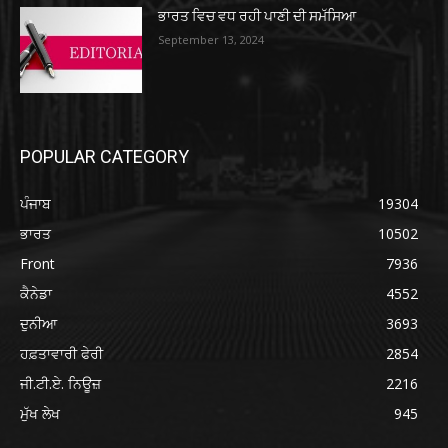
ਭਾਰਤ ਵਿਚ ਵਧ ਰਹੀ ਪਾਣੀ ਦੀ ਸਮੱਸਿਆ
September 13, 2024
POPULAR CATEGORY
ਪੰਜਾਬ
19304
ਭਾਰਤ
10502
Front
7936
ਕੈਨੇਡਾ
4552
ਦੁਨੀਆ
3693
ਹਫ਼ਤਾਵਾਰੀ ਫੇਰੀ
2854
ਜੀ.ਟੀ.ਏ. ਨਿਊਜ਼
2216
ਮੁੱਖ ਲੇਖ
945