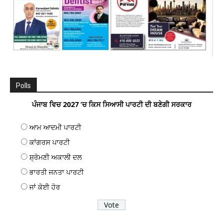
Polls
ਪੰਜਾਬ ਵਿਚ 2027 ’ਚ ਕਿਸ ਸਿਆਸੀ ਪਾਰਟੀ ਦੀ ਬਣੇਗੀ ਸਰਕਾਰ
ਆਮ ਆਦਮੀ ਪਾਰਟੀ
ਕਾਂਗਰਸ ਪਾਰਟੀ
ਸ਼੍ਰੋਮਣੀ ਅਕਾਲੀ ਦਲ
ਭਾਰਤੀ ਜਨਤਾ ਪਾਰਟੀ
ਜਾਂ ਕੋਈ ਹੋਰ