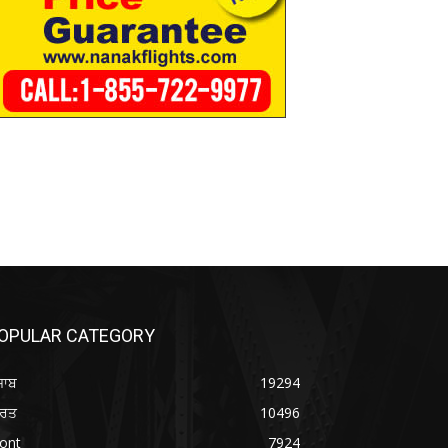
OPULAR CATEGORY
ਜਾਬ
19294
ਾਰਤ
10496
ont
7924