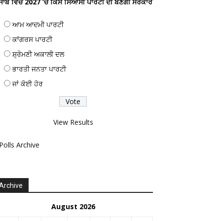
ੰਜਾਬ ਵਿਚ 2027 ’ਚ ਕਿਸ ਸਿਆਸੀ ਪਾਰਟੀ ਦੀ ਬਣੇਗੀ ਸਰਕਾਰ
ਆਮ ਆਦਮੀ ਪਾਰਟੀ
ਕਾਂਗਰਸ ਪਾਰਟੀ
ਸ਼੍ਰੋਮਣੀ ਅਕਾਲੀ ਦਲ
ਭਾਰਤੀ ਜਨਤਾ ਪਾਰਟੀ
ਜਾਂ ਕੋਈ ਹੋਰ
View Results
Polls Archive
Archive
August 2026