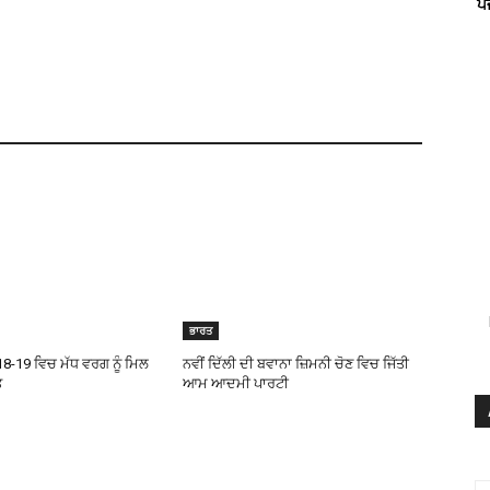
ਪ
ਭਾਰਤ
-19 ਵਿਚ ਮੱਧ ਵਰਗ ਨੂੰ ਮਿਲ
ਨਵੀਂ ਦਿੱਲੀ ਦੀ ਬਵਾਨਾ ਜ਼ਿਮਨੀ ਚੋਣ ਵਿਚ ਜਿੱਤੀ
ਤ
ਆਮ ਆਦਮੀ ਪਾਰਟੀ