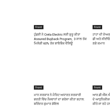
Front
Front
ਹੁੰਡਈ ਨੇ Creta Electric ਲਈ ਸ਼ੁਰੂ ਕੀਤਾ
ਟਾਟਾ ਦੀ ਏਅਰ
Assured Buyback Program, 3 ਸਾਲ ਤੱਕ
ਡੀ ਅਤੇ ਸੀਈਓ,
ਮਿਲੇਗੀ 60% ਤੱਕ ਬਾਇਬੈਕ ਵੈਲਿਊ
ਣਗੇ ਕਮਾਨ
Front
Front
ਮਾਨ ਸਰਕਾਰ ਨੇ ਮੈਰਿਟ ਅਧਾਰਤ ਸਰਕਾਰੀ
ਆਰ.ਡੀ.ਐੱਸ.ਐੱ
ਭਰਤੀ ਵਿੱਚ ਨੌਜਵਾਨਾਂ ਦਾ ਭਰੋਸਾ ਕੀਤਾ ਬਹਾਲ:
ਦੇ ਆਧੁਨਿਕੀਕ
ਬਰਿੰਦਰ ਕੁਮਾਰ ਗੋਇਲ
ਕੀਤੇ ਜਾ ਰਹੇ ਹ