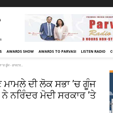
S
AWARDS SHOW
AWARDS TO PARVASI
LISTEN RADIO
C
 ’ਚ ਗੂੰਜ - ਡਾਕਟਰ...
 ਮਾਮਲੇ ਦੀ ਲੋਕ ਸਭਾ ’ਚ ਗੂੰਜ
ੇ ਨਰਿੰਦਰ ਮੋਦੀ ਸਰਕਾਰ ’ਤੇ