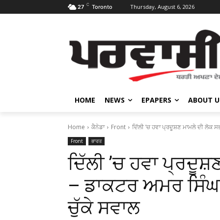
C
Thursday, August 6, 2026
27
Toronto
HOME
NEWS
EPAPERS
ABOUT U
Home
ਕੈਨੇਡਾ
Front
ਦਿੱਲੀ ’ਚ ਹਵਾ ਪ੍ਰਦੂਸ਼ਣ ਮਾਮਲੇ ਦੀ ਲੋਕ ਸਭਾ
Front
ਭਾਰਤ
ਦਿੱਲੀ ’ਚ ਹਵਾ ਪ੍ਰਦੂਸ਼ਣ
– ਡਾਕਟਰ ਅਮਰ ਸਿੰਘ ਨ
ਚੁੱਕੇ ਸਵਾਲ