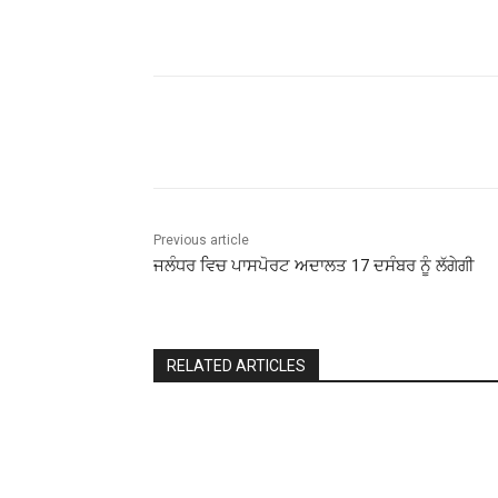
Share
Previous article
ਜਲੰਧਰ ਵਿਚ ਪਾਸਪੋਰਟ ਅਦਾਲਤ 17 ਦਸੰਬਰ ਨੂੰ ਲੱਗੇਗੀ
RELATED ARTICLES