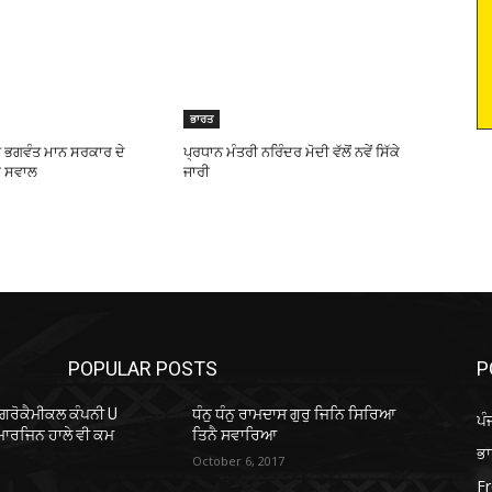
ਭਾਰਤ
ੇ ਭਗਵੰਤ ਮਾਨ ਸਰਕਾਰ ਦੇ
ਪ੍ਰਧਾਨ ਮੰਤਰੀ ਨਰਿੰਦਰ ਮੋਦੀ ਵੱਲੋਂ ਨਵੇਂ ਸਿੱਕੇ
ਕੇ ਸਵਾਲ
ਜਾਰੀ
POPULAR POSTS
P
ਐਗਰੋਕੈਮੀਕਲ ਕੰਪਨੀ U
ਧੰਨੁ ਧੰਨੁ ਰਾਮਦਾਸ ਗੁਰੁ ਜਿਨਿ ਸਿਰਿਆ
ਪੰ
ਮਾਰਜਿਨ ਹਾਲੇ ਵੀ ਕਮ
ਤਿਨੈ ਸਵਾਰਿਆ
ਭ
October 6, 2017
Fr