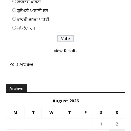
ਕਾਂਗਰਸ ਪਾਰਟੀ
ਸ਼੍ਰੋਮਣੀ ਅਕਾਲੀ ਦਲ
ਭਾਰਤੀ ਜਨਤਾ ਪਾਰਟੀ
ਜਾਂ ਕੋਈ ਹੋਰ
View Results
Polls Archive
Archive
August 2026
M
T
W
T
F
S
S
1
2