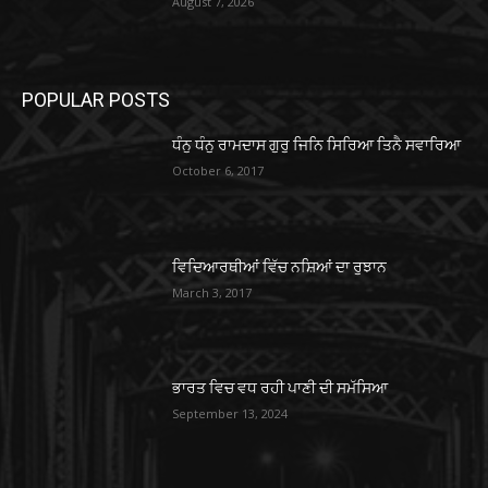
August 7, 2026
POPULAR POSTS
ਧੰਨੁ ਧੰਨੁ ਰਾਮਦਾਸ ਗੁਰੁ ਜਿਨਿ ਸਿਰਿਆ ਤਿਨੈ ਸਵਾਰਿਆ
October 6, 2017
ਵਿਦਿਆਰਥੀਆਂ ਵਿੱਚ ਨਸ਼ਿਆਂ ਦਾ ਰੁਝਾਨ
March 3, 2017
ਭਾਰਤ ਵਿਚ ਵਧ ਰਹੀ ਪਾਣੀ ਦੀ ਸਮੱਸਿਆ
September 13, 2024