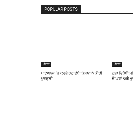
POPULAR POSTS
ਪੰਜਾਬ
ਪੰਜਾਬ
ਪਟਿਆਲਾ ‘ਚ ਕਰਜ਼ੇ ਹੇਠ ਦੱਬੇ ਕਿਸਾਨ ਨੇ ਕੀਤੀ
ਨਸ਼ਾ ਵਿਰੋਧੀ ਮੁਹ
ਖੁਦਕੁਸ਼ੀ
ਦੇ ਘਰਾਂ ਅੱਗੇ ਮ