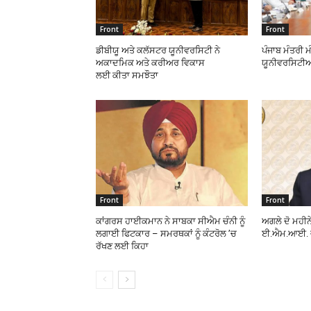
Front
Front
ਡੀਬੀਯੂ ਅਤੇ ਕਲੱਸਟਰ ਯੂਨੀਵਰਸਿਟੀ ਨੇ
ਪੰਜਾਬ ਮੰਤਰੀ ਮ
ਅਕਾਦਮਿਕ ਅਤੇ ਕਰੀਅਰ ਵਿਕਾਸ
ਯੂਨੀਵਰਸਿਟੀਆਂ
ਲਈ ਕੀਤਾ ਸਮਝੌਤਾ
Front
Front
ਕਾਂਗਰਸ ਹਾਈਕਮਾਨ ਨੇ ਸਾਬਕਾ ਸੀਐਮ ਚੰਨੀ ਨੂੰ
ਅਗਲੇ ਦੋ ਮਹੀਨ
ਲਗਾਈ ਫਿਟਕਾਰ – ਸਮਰਥਕਾਂ ਨੂੰ ਕੰਟਰੋਲ ’ਚ
ਈ.ਐਮ.ਆਈ. ਵੀ
ਰੱਖਣ ਲਈ ਕਿਹਾ