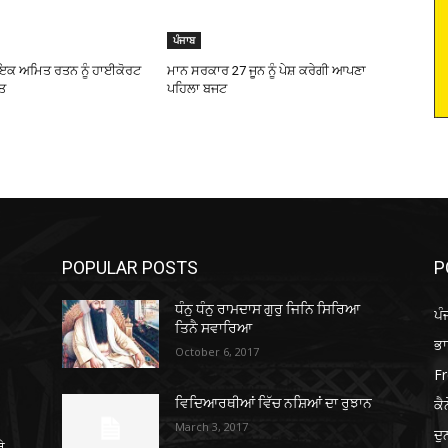
ਪੰਜਾਬ
ਾਇਕ ਅਮਿਤ ਰਤਨ ਨੂੰ ਹਾਈਕੋਰਟ
ਮਾਨ ਸਰਕਾਰ 27 ਜੂਨ ਨੂੰ ਪੇਸ਼ ਕਰੇਗੀ ਆਪਣਾ
ਨਤ
ਪਹਿਲਾ ਬਜਟ
POPULAR POSTS
P
ਧੰਨੁ ਧੰਨੁ ਰਾਮਦਾਸ ਗੁਰੁ ਜਿਨਿ ਸਿਰਿਆ
ਪੰ
ਤਿਨੈ ਸਵਾਰਿਆ
ਭ
October 6, 2017
Fr
ਕੈ
ਵਿਦਿਆਰਥੀਆਂ ਵਿੱਚ ਨਸ਼ਿਆਂ ਦਾ ਰੁਝਾਨ
March 3, 2017
ਦ
ੇ