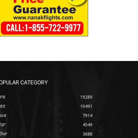
OPULAR CATEGORY
ਜਾਬ
19289
ਾਰਤ
10491
ont
7914
ਨੇਡਾ
4549
ੁਨੀਆ
3688