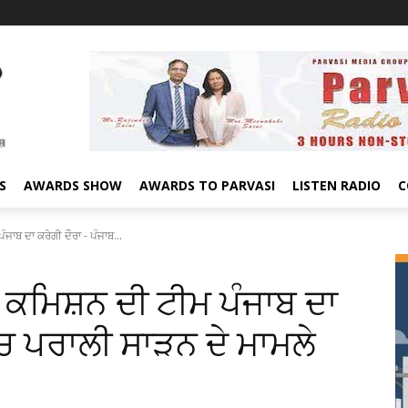
S
AWARDS SHOW
AWARDS TO PARVASI
LISTEN RADIO
C
ਾਬ ਦਾ ਕਰੇਗੀ ਦੌਰਾ - ਪੰਜਾਬ...
ਨ ਕਮਿਸ਼ਨ ਦੀ ਟੀਮ ਪੰਜਾਬ ਦਾ
’ਚ ਪਰਾਲੀ ਸਾੜਨ ਦੇ ਮਾਮਲੇ