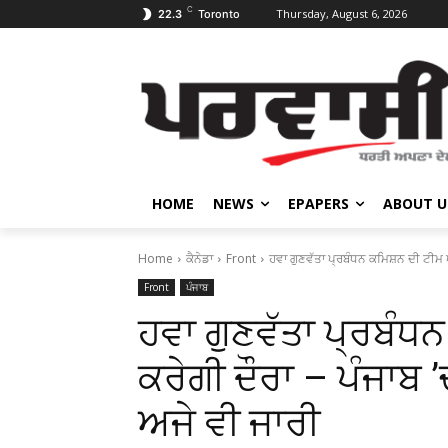
C
Thursday, August 6, 2026
22.3
Toronto
HOME
NEWS
EPAPERS
ABOUT U
Home
ਕੈਨੇਡਾ
Front
ਹਵਾ ਗੁਣਵੱਤਾ ਪ੍ਰਬੰਧਨ ਕਮਿਸ਼ਨ ਦੀ ਟੀਮ ਪੰਜ
Front
ਪੰਜਾਬ
ਹਵਾ ਗੁਣਵੱਤਾ ਪ੍ਰਬੰਧ
ਕਰੇਗੀ ਦੌਰਾ – ਪੰਜਾਬ 
ਅਜੇ ਵੀ ਜਾਰੀ