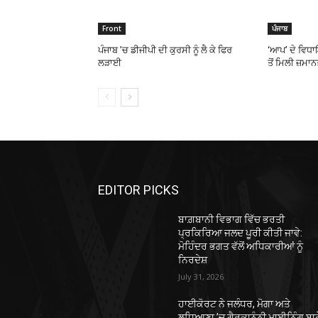
Front
ਪੰਜਾਬ
ਪੰਜਾਬ ’ਚ ਡੀਜੀਪੀ ਦੀ ਕੁਰਸੀ ਨੂੰ ਲੈ ਕੇ ਫਿਰ
‘ਆਪ’ ਦੇ ਵਿਧ
ਲੜਾਈ
ਤੋਂ ਮਿਲੀ ਜ਼ਮਾ
EDITOR PICKS
ਬਾਗ਼ਬਾਨੀ ਵਿਭਾਗ ਵਿੱਚ ਭਰਤੀ
ਪ੍ਰਕਿਰਿਆ ਜਲਦ ਪੂਰੀ ਕੀਤੀ ਜਾਵੇ:
ਮੋਹਿੰਦਰ ਭਗਤ ਵੱਲੋਂ ਅਧਿਕਾਰੀਆਂ ਨੂੰ
ਨਿਰਦੇਸ਼
July 31, 2026
ਹਾਈਕੋਰਟ ਨੇ ਜਲੰਧਰ, ਮੋਗਾ ਅਤੇ
ਲੁਧਿਆਣਾ ’ਚ ਗੈਰਕਾਨੂੰਨੀ ਮਾਈਨਿੰਗ ਬਾਰ