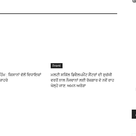
ਪ
Front
ਿੰਮ : ਕਿਸਾਨਾਂ ਵੱਲੋਂ ਵਿਧਾਇਕਾਂ
ਮਲਟੀ ਸਕਿੱਲ ਡਿਵੈਲਪਮੈਂਟ ਸੈਂਟਰਾਂ ਦੀ ਸੁਚੱਜੀ
ੁਜ਼ਾਹਰੇ
ਵਰਤੋਂ ਨਾਲ ਨੌਜਵਾਨਾਂ ਲਈ ਰੋਜ਼ਗਾਰ ਦੇ ਨਵੇਂ ਰਾਹ
ਖੋਲ੍ਹੇ ਜਾਣ: ਅਮਨ ਅਰੋੜਾ