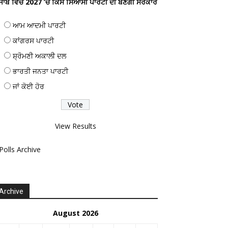
ੰਜਾਬ ਵਿਚ 2027 ’ਚ ਕਿਸ ਸਿਆਸੀ ਪਾਰਟੀ ਦੀ ਬਣੇਗੀ ਸਰਕਾਰ
ਆਮ ਆਦਮੀ ਪਾਰਟੀ
ਕਾਂਗਰਸ ਪਾਰਟੀ
ਸ਼੍ਰੋਮਣੀ ਅਕਾਲੀ ਦਲ
ਭਾਰਤੀ ਜਨਤਾ ਪਾਰਟੀ
ਜਾਂ ਕੋਈ ਹੋਰ
View Results
Polls Archive
Archive
August 2026