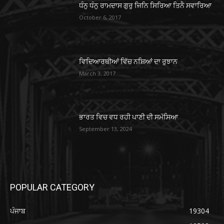
ਧੰਨੁ ਧੰਨੁ ਰਾਮਦਾਸ ਗੁਰੁ ਜਿਨਿ ਸਿਰਿਆ ਤਿਨੈ ਸਵਾਰਿਆ
October 6, 2017
ਵਿਦਿਆਰਥੀਆਂ ਵਿੱਚ ਨਸ਼ਿਆਂ ਦਾ ਰੁਝਾਨ
March 3, 2017
ਭਾਰਤ ਵਿਚ ਵਧ ਰਹੀ ਪਾਣੀ ਦੀ ਸਮੱਸਿਆ
September 13, 2024
POPULAR CATEGORY
ਪੰਜਾਬ
19304