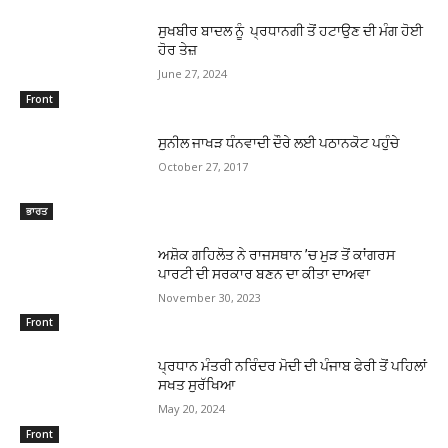
ਸੁਖਬੀਰ ਬਾਦਲ ਨੂੰ ਪ੍ਰਧਾਨਗੀ ਤੋਂ ਹਟਾਉਣ ਦੀ ਮੰਗ ਹੋਈ
ਹੋਰ ਤੇਜ਼
June 27, 2024
Front
ਸੁਨੀਲ ਜਾਖੜ ਧੰਨਵਾਦੀ ਦੌਰੇ ਲਈ ਪਠਾਨਕੋਟ ਪਹੁੰਚੇ
October 27, 2017
ਭਾਰਤ
ਅਸ਼ੋਕ ਗਹਿਲੋਤ ਨੇ ਰਾਜਸਥਾਨ ’ਚ ਮੁੜ ਤੋਂ ਕਾਂਗਰਸ
ਪਾਰਟੀ ਦੀ ਸਰਕਾਰ ਬਣਨ ਦਾ ਕੀਤਾ ਦਾਅਵਾ
November 30, 2023
Front
ਪ੍ਰਧਾਨ ਮੰਤਰੀ ਨਰਿੰਦਰ ਮੋਦੀ ਦੀ ਪੰਜਾਬ ਫੇਰੀ ਤੋਂ ਪਹਿਲਾਂ
ਸਖਤ ਸੁਰੱਖਿਆ
May 20, 2024
Front