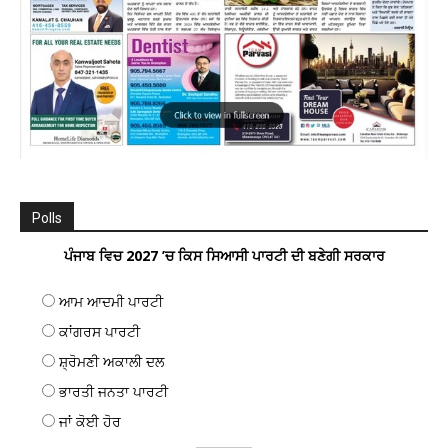
Polls
ਪੰਜਾਬ ਵਿਚ 2027 ’ਚ ਕਿਸ ਸਿਆਸੀ ਪਾਰਟੀ ਦੀ ਬਣੇਗੀ ਸਰਕਾਰ
ਆਮ ਆਦਮੀ ਪਾਰਟੀ
ਕਾਂਗਰਸ ਪਾਰਟੀ
ਸ਼੍ਰੋਮਣੀ ਅਕਾਲੀ ਦਲ
ਭਾਰਤੀ ਜਨਤਾ ਪਾਰਟੀ
ਜਾਂ ਕੋਈ ਹੋਰ