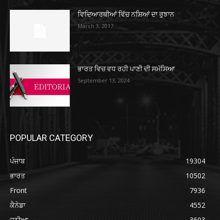
ਵਿਦਿਆਰਥੀਆਂ ਵਿੱਚ ਨਸ਼ਿਆਂ ਦਾ ਰੁਝਾਨ
March 3, 2017
ਭਾਰਤ ਵਿਚ ਵਧ ਰਹੀ ਪਾਣੀ ਦੀ ਸਮੱਸਿਆ
September 13, 2024
POPULAR CATEGORY
ਪੰਜਾਬ
19304
ਭਾਰਤ
10502
Front
7936
ਕੈਨੇਡਾ
4552
ਦੁਨੀਆ
3693