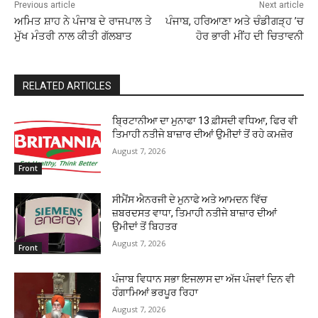
Previous article
Next article
ਅਮਿਤ ਸ਼ਾਹ ਨੇ ਪੰਜਾਬ ਦੇ ਰਾਜਪਾਲ ਤੇ
ਪੰਜਾਬ, ਹਰਿਆਣਾ ਅਤੇ ਚੰਡੀਗੜ੍ਹ ’ਚ
ਮੁੱਖ ਮੰਤਰੀ ਨਾਲ ਕੀਤੀ ਗੱਲਬਾਤ
ਹੋਰ ਭਾਰੀ ਮੀਂਹ ਦੀ ਚਿਤਾਵਨੀ
RELATED ARTICLES
ਬ੍ਰਿਟਾਨੀਆ ਦਾ ਮੁਨਾਫਾ 13 ਫ਼ੀਸਦੀ ਵਧਿਆ, ਫਿਰ ਵੀ
ਤਿਮਾਹੀ ਨਤੀਜੇ ਬਾਜ਼ਾਰ ਦੀਆਂ ਉਮੀਦਾਂ ਤੋਂ ਰਹੇ ਕਮਜ਼ੋਰ
August 7, 2026
Front
ਸੀਮੈਂਸ ਐਨਰਜੀ ਦੇ ਮੁਨਾਫੇ ਅਤੇ ਆਮਦਨ ਵਿੱਚ
ਜ਼ਬਰਦਸਤ ਵਾਧਾ, ਤਿਮਾਹੀ ਨਤੀਜੇ ਬਾਜ਼ਾਰ ਦੀਆਂ
ਉਮੀਦਾਂ ਤੋਂ ਬਿਹਤਰ
August 7, 2026
Front
ਪੰਜਾਬ ਵਿਧਾਨ ਸਭਾ ਇਜਲਾਸ ਦਾ ਅੱਜ ਪੰਜਵਾਂ ਦਿਨ ਵੀ
ਹੰਗਾਮਿਆਂ ਭਰਪੂਰ ਰਿਹਾ
August 7, 2026