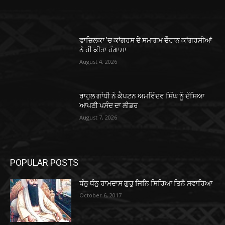
ਫਾਜ਼ਿਲਕਾ ’ਚ ਕਾਂਗਰਸ ਦੇ ਸਮਾਗਮ ਦੌਰਾਨ ਕਾਂਗਰਸੀਆਂ
ਨੇ ਹੀ ਕੀਤਾ ਹੰਗਾਮਾ
August 4, 2026
ਰਾਹੁਲ ਗਾਂਧੀ ਨੇ ਕੈਪਟਨ ਅਮਰਿੰਦਰ ਸਿੰਘ ਨੂੰ ਦੱਸਿਆ
ਆਪਣੀ ਪਸੰਦ ਦਾ ਲੀਡਰ
August 7, 2026
POPULAR POSTS
ਧੰਨੁ ਧੰਨੁ ਰਾਮਦਾਸ ਗੁਰੁ ਜਿਨਿ ਸਿਰਿਆ ਤਿਨੈ ਸਵਾਰਿਆ
October 6, 2017