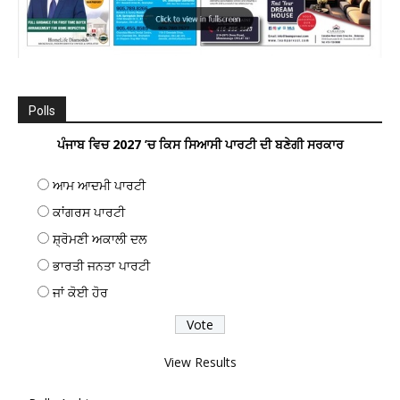
Polls
ਪੰਜਾਬ ਵਿਚ 2027 ’ਚ ਕਿਸ ਸਿਆਸੀ ਪਾਰਟੀ ਦੀ ਬਣੇਗੀ ਸਰਕਾਰ
ਆਮ ਆਦਮੀ ਪਾਰਟੀ
ਕਾਂਗਰਸ ਪਾਰਟੀ
ਸ਼੍ਰੋਮਣੀ ਅਕਾਲੀ ਦਲ
ਭਾਰਤੀ ਜਨਤਾ ਪਾਰਟੀ
ਜਾਂ ਕੋਈ ਹੋਰ
View Results