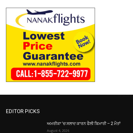
EDITOR PICKS
ਅਮਰੀਕਾ ’ਚ ਸਲਾਦ ਕਾਰਨ ਫੈਲੀ ਬਿਮਾਰੀ – 2 ਮੌਤਾਂ
August 4, 2026