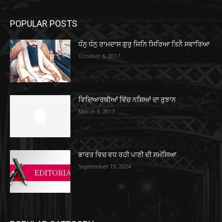
POPULAR POSTS
ਧੰਨੁ ਧੰਨੁ ਰਾਮਦਾਸ ਗੁਰੁ ਜਿਨਿ ਸਿਰਿਆ ਤਿਨੈ ਸਵਾਰਿਆ
October 6, 2017
ਵਿਦਿਆਰਥੀਆਂ ਵਿੱਚ ਨਸ਼ਿਆਂ ਦਾ ਰੁਝਾਨ
March 3, 2017
ਭਾਰਤ ਵਿਚ ਵਧ ਰਹੀ ਪਾਣੀ ਦੀ ਸਮੱਸਿਆ
September 13, 2024