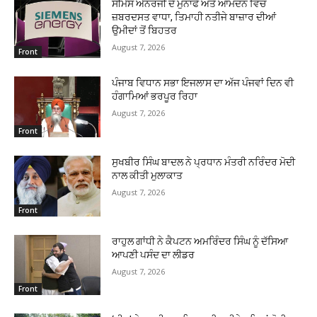
ਸੀਮੈਂਸ ਐਨਰਜੀ ਦੇ ਮੁਨਾਫੇ ਅਤੇ ਆਮਦਨ ਵਿੱਚ
ਜ਼ਬਰਦਸਤ ਵਾਧਾ, ਤਿਮਾਹੀ ਨਤੀਜੇ ਬਾਜ਼ਾਰ ਦੀਆਂ
ਉਮੀਦਾਂ ਤੋਂ ਬਿਹਤਰ
August 7, 2026
Front
ਪੰਜਾਬ ਵਿਧਾਨ ਸਭਾ ਇਜਲਾਸ ਦਾ ਅੱਜ ਪੰਜਵਾਂ ਦਿਨ ਵੀ
ਹੰਗਾਮਿਆਂ ਭਰਪੂਰ ਰਿਹਾ
August 7, 2026
Front
ਸੁਖਬੀਰ ਸਿੰਘ ਬਾਦਲ ਨੇ ਪ੍ਰਧਾਨ ਮੰਤਰੀ ਨਰਿੰਦਰ ਮੋਦੀ
ਨਾਲ ਕੀਤੀ ਮੁਲਾਕਾਤ
August 7, 2026
Front
ਰਾਹੁਲ ਗਾਂਧੀ ਨੇ ਕੈਪਟਨ ਅਮਰਿੰਦਰ ਸਿੰਘ ਨੂੰ ਦੱਸਿਆ
ਆਪਣੀ ਪਸੰਦ ਦਾ ਲੀਡਰ
August 7, 2026
Front