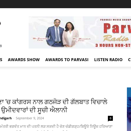
S
AWARDS SHOW
AWARDS TO PARVASI
LISTEN RADIO
C
 ’ਚ ਕਾਂਗਰਸ ਨਾਲ ਗਠਜੋੜ ਦੀ ਗੱਲਬਾਤ ਵਿਚਾਲੇ
ੇ ਉਮੀਦਵਾਰਾਂ ਦੀ ਸੂਚੀ ਐਲਾਨੀ
ndigarh
-
September 9, 2024
0
ਮੁੱਖ ਮੰਤਰੀ ਭਗਵੰਤ ਮਾਨ ਦੀ ਪਤਨੀ ਲੜ ਸਕਦੀ ਹੈ ਚੋਣ ਚੰਡੀਗੜ੍ਹ/ਬਿਊਰੋ ਨਿਊਜ਼ ਹਰਿਆਣਾ