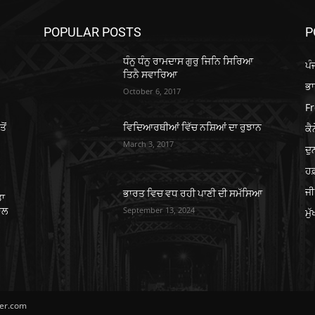
POPULAR POSTS
P
ਧੰਨੁ ਧੰਨੁ ਰਾਮਦਾਸ ਗੁਰੁ ਜਿਨਿ ਸਿਰਿਆ
ਪੰ
ਤਿਨੈ ਸਵਾਰਿਆ
ਭ
October 6, 2017
Fr
ਕੈ
ੋਂ
ਵਿਦਿਆਰਥੀਆਂ ਵਿੱਚ ਨਸ਼ਿਆਂ ਦਾ ਰੁਝਾਨ
March 3, 2017
ਦ
ਹਫ਼
ਜੀ
ਭਾਰਤ ਵਿਚ ਵਧ ਰਹੀ ਪਾਣੀ ਦੀ ਸਮੱਸਿਆ
ਤਾ
September 13, 2024
ਾਲ
ਮੁ
per.com