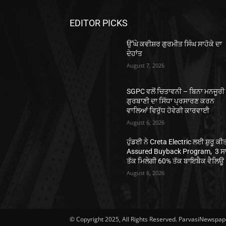
EDITOR PICKS
ਉੱਘੇ ਕਵੀਸ਼ਰ ਗੁਰਮੀਤ ਸਿੰਘ ਸਾਹੋਕੇ ਦਾ
ਦੇਹਾਂਤ
August 7, 2026
SGPC ਵਲੋਂ ਚਿਤਾਵਨੀ – ਬਿਨਾ ਮਨਜੂਰੀ ਤ
ਗੁਰਬਾਣੀ ਦਾ ਸਿੱਧਾ ਪ੍ਰਸਾਰਣ ਕਰਨ
ਵਾਲਿਆਂ ਵਿਰੁੱਧ ਹੋਵੇਗੀ ਕਾਰਵਾਈ
August 6, 2026
ਹੁੰਡਈ ਨੇ Creta Electric ਲਈ ਸ਼ੁਰੂ ਕੀ
Assured Buyback Program, 3 ਸ
ਤੱਕ ਮਿਲੇਗੀ 60% ਤੱਕ ਬਾਇਬੈਕ ਵੈਲਿਊ
August 6, 2026
© Copyright 2025, All Rights Reserved. ParvasiNewspa