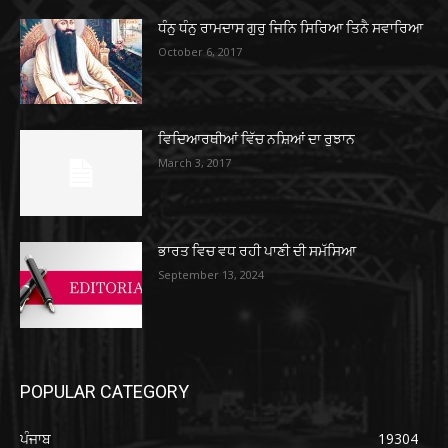
ਧੰਨੁ ਧੰਨੁ ਰਾਮਦਾਸ ਗੁਰੁ ਜਿਨਿ ਸਿਰਿਆ ਤਿਨੈ ਸਵਾਰਿਆ
October 6, 2017
ਵਿਦਿਆਰਥੀਆਂ ਵਿੱਚ ਨਸ਼ਿਆਂ ਦਾ ਰੁਝਾਨ
March 3, 2017
ਭਾਰਤ ਵਿਚ ਵਧ ਰਹੀ ਪਾਣੀ ਦੀ ਸਮੱਸਿਆ
September 13, 2024
POPULAR CATEGORY
ਪੰਜਾਬ
19304