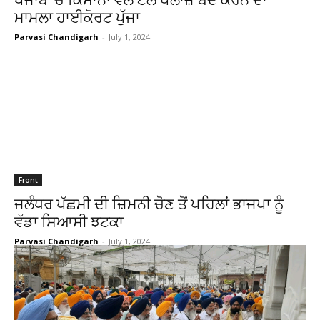
ਮਾਮਲਾ ਹਾਈਕੋਰਟ ਪੁੱਜਾ
Parvasi Chandigarh
-
July 1, 2024
Front
ਜਲੰਧਰ ਪੱਛਮੀ ਦੀ ਜ਼ਿਮਨੀ ਚੋਣ ਤੋਂ ਪਹਿਲਾਂ ਭਾਜਪਾ ਨੂੰ
ਵੱਡਾ ਸਿਆਸੀ ਝਟਕਾ
Parvasi Chandigarh
-
July 1, 2024