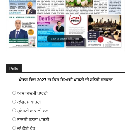
Polls
ਪੰਜਾਬ ਵਿਚ 2027 ’ਚ ਕਿਸ ਸਿਆਸੀ ਪਾਰਟੀ ਦੀ ਬਣੇਗੀ ਸਰਕਾਰ
ਆਮ ਆਦਮੀ ਪਾਰਟੀ
ਕਾਂਗਰਸ ਪਾਰਟੀ
ਸ਼੍ਰੋਮਣੀ ਅਕਾਲੀ ਦਲ
ਭਾਰਤੀ ਜਨਤਾ ਪਾਰਟੀ
ਜਾਂ ਕੋਈ ਹੋਰ