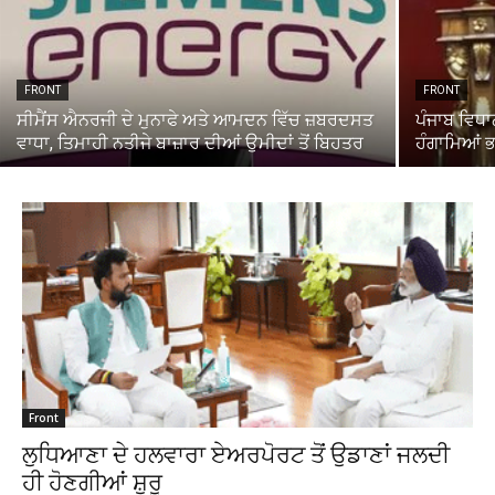
FRONT
FRONT
ਸੀਮੈਂਸ ਐਨਰਜੀ ਦੇ ਮੁਨਾਫੇ ਅਤੇ ਆਮਦਨ ਵਿੱਚ ਜ਼ਬਰਦਸਤ
ਪੰਜਾਬ ਵਿਧਾ
ਵਾਧਾ, ਤਿਮਾਹੀ ਨਤੀਜੇ ਬਾਜ਼ਾਰ ਦੀਆਂ ਉਮੀਦਾਂ ਤੋਂ ਬਿਹਤਰ
ਹੰਗਾਮਿਆਂ 
Front
ਲੁਧਿਆਣਾ ਦੇ ਹਲਵਾਰਾ ਏਅਰਪੋਰਟ ਤੋਂ ਉਡਾਣਾਂ ਜਲਦੀ
ਹੀ ਹੋਣਗੀਆਂ ਸ਼ੁਰੂ