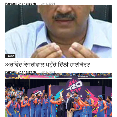
Parvasi Chandigarh
-
July 1, 2024
Front
ਅਰਵਿੰਦ ਕੇਜਰੀਵਾਲ ਪਹੁੰਚੇ ਦਿੱਲੀ ਹਾਈਕੋਰਟ
Parvasi Chandigarh
-
July 1, 2024