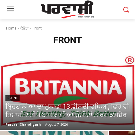
Home
ਕੈਨੇਡਾ
Front
FRONT
FRONT
ਬ੍ਰਿਟਾਨੀਆ ਦਾ ਮੁਨਾਫਾ 13 ਫ਼ੀਸਦੀ ਵਧਿਆ, ਫਿਰ ਵੀ
ਤਿਮਾਹੀ ਨਤੀਜੇ ਬਾਜ਼ਾਰ ਦੀਆਂ ਉਮੀਦਾਂ ਤੋਂ ਰਹੇ ਕਮਜ਼ੋਰ
Parvasi Chandigarh
-
August 7, 2026