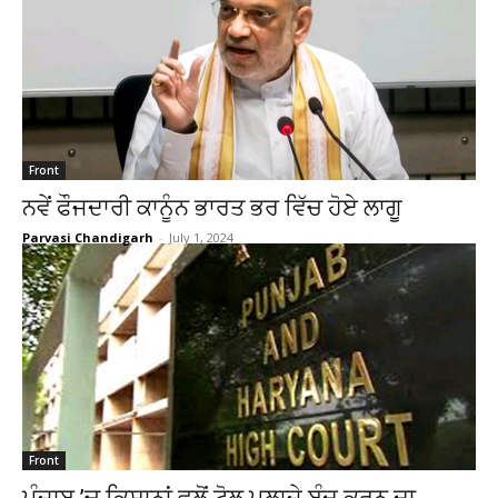
Front
ਨਵੇਂ ਫੌਜਦਾਰੀ ਕਾਨੂੰਨ ਭਾਰਤ ਭਰ ਵਿੱਚ ਹੋਏ ਲਾਗੂ
Parvasi Chandigarh
-
July 1, 2024
Front
ਪੰਜਾਬ ’ਚ ਕਿਸਾਨਾਂ ਵਲੋਂ ਟੋਲ ਪਲਾਜ਼ੇ ਬੰਦ ਕਰਨ ਦਾ