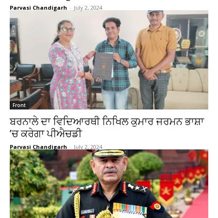
Parvasi Chandigarh
-
July 2, 2024
Front
ਬਰਨਾਲੇ ਦਾ ਵਿਦਿਆਰਥੀ ਨਿਖਿਲ ਕੁਮਾਰ ਜਰਮਨ ਭਾਸ਼ਾ
’ਚ ਕਰੇਗਾ ਪੀਐਚਡੀ
Parvasi Chandigarh
-
July 2, 2024