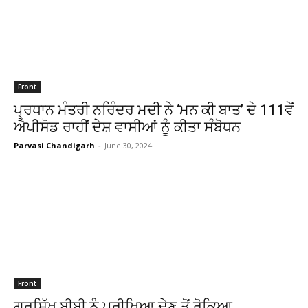
Front
ਪ੍ਰਧਾਨ ਮੰਤਰੀ ਨਰਿੰਦਰ ਮਦੀ ਨੇ ‘ਮਨ ਕੀ ਬਾਤ’ ਦੇ 111ਵੇਂ
ਐਪੀਸੋਡ ਰਾਹੀਂ ਦੇਸ਼ ਵਾਸੀਆਂ ਨੂੰ ਕੀਤਾ ਸੰਬੋਧਨ
Parvasi Chandigarh
-
June 30, 2024
Front
ਗੁਰਸਿੱਖ ਬੀਬੀ ਨੂੰ ਪ੍ਰੀਖਿਆ ਦੇਣ ਤੋਂ ਰੋਕਿਆ