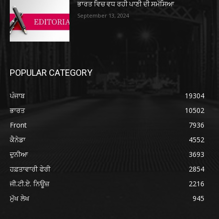
ਭਾਰਤ ਵਿਚ ਵਧ ਰਹੀ ਪਾਣੀ ਦੀ ਸਮੱਸਿਆ
September 13, 2024
POPULAR CATEGORY
ਪੰਜਾਬ
19304
ਭਾਰਤ
10502
Front
7936
ਕੈਨੇਡਾ
4552
ਦੁਨੀਆ
3693
ਹਫ਼ਤਾਵਾਰੀ ਫੇਰੀ
2854
ਜੀ.ਟੀ.ਏ. ਨਿਊਜ਼
2216
ਮੁੱਖ ਲੇਖ
945