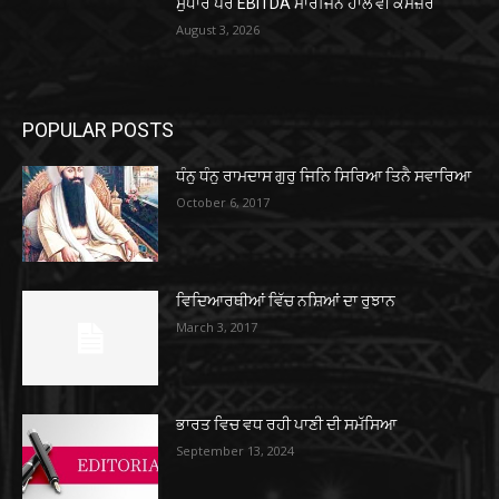
ਸੁਧਾਰ ਪਰ EBITDA ਮਾਰਜਿਨ ਹਾਲੇ ਵੀ ਕਮਜ਼ੋਰ
August 3, 2026
POPULAR POSTS
ਧੰਨੁ ਧੰਨੁ ਰਾਮਦਾਸ ਗੁਰੁ ਜਿਨਿ ਸਿਰਿਆ ਤਿਨੈ ਸਵਾਰਿਆ
October 6, 2017
ਵਿਦਿਆਰਥੀਆਂ ਵਿੱਚ ਨਸ਼ਿਆਂ ਦਾ ਰੁਝਾਨ
March 3, 2017
ਭਾਰਤ ਵਿਚ ਵਧ ਰਹੀ ਪਾਣੀ ਦੀ ਸਮੱਸਿਆ
September 13, 2024