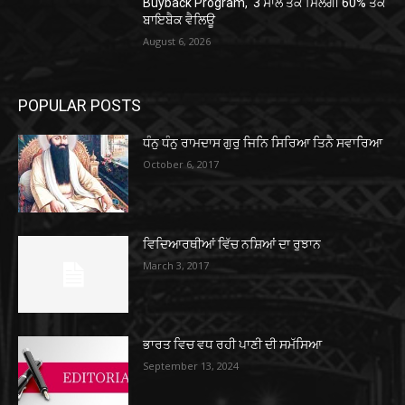
Buyback Program, 3 ਸਾਲ ਤੱਕ ਮਿਲੇਗੀ 60% ਤੱਕ
ਬਾਇਬੈਕ ਵੈਲਿਊ
August 6, 2026
POPULAR POSTS
ਧੰਨੁ ਧੰਨੁ ਰਾਮਦਾਸ ਗੁਰੁ ਜਿਨਿ ਸਿਰਿਆ ਤਿਨੈ ਸਵਾਰਿਆ
October 6, 2017
ਵਿਦਿਆਰਥੀਆਂ ਵਿੱਚ ਨਸ਼ਿਆਂ ਦਾ ਰੁਝਾਨ
March 3, 2017
ਭਾਰਤ ਵਿਚ ਵਧ ਰਹੀ ਪਾਣੀ ਦੀ ਸਮੱਸਿਆ
September 13, 2024