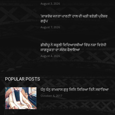
August 3, 2026
‘ਕਾਕਰੋਚ ਜਨਤਾ ਪਾਰਟੀ’ ਹਾਲ ਦੀ ਘੜੀ ਬਣੇਗੀ ਪ੍ਰੈਸ਼ਰ
ਗਰੁੱਪ
August 7, 2026
ਡੀਬੀਯੂ ਨੇ ਸਕੂਲੀ ਵਿਦਿਆਰਥੀਆਂ ਵਿੱਚ ਨਸ਼ਾ ਵਿਰੋਧੀ
ਜਾਗਰੂਕਤਾ ਦਾ ਸੰਦੇਸ਼ ਫੈਲਾਇਆ
August 4, 2026
POPULAR POSTS
ਧੰਨੁ ਧੰਨੁ ਰਾਮਦਾਸ ਗੁਰੁ ਜਿਨਿ ਸਿਰਿਆ ਤਿਨੈ ਸਵਾਰਿਆ
October 6, 2017