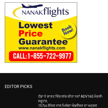
EDITOR PICKS
ਹੋਂਡਾ ਨੇ ਭਾਰਤ ਵਿੱਚ ਲਾਂਚ ਕੀਤਾ ਨਵਾਂ ADV160 ਮੈਕਸੀ-
ਸਕੂਟਰ,
157cc ਇੰਜਣ ਨਾਲ ਮਿਲੇਗਾ ਐਡਵੈਂਚਰ ਦਾ ਅਨੁਭਵ