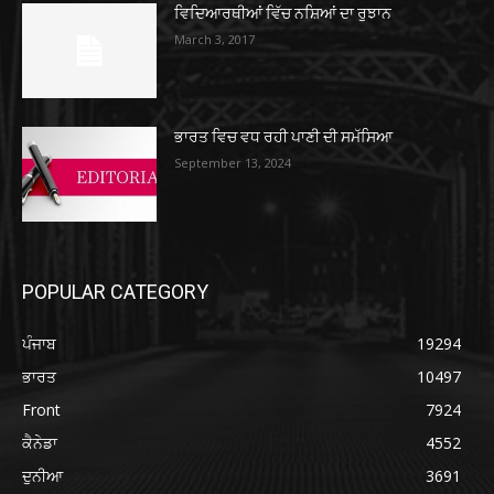
ਵਿਦਿਆਰਥੀਆਂ ਵਿੱਚ ਨਸ਼ਿਆਂ ਦਾ ਰੁਝਾਨ
March 3, 2017
ਭਾਰਤ ਵਿਚ ਵਧ ਰਹੀ ਪਾਣੀ ਦੀ ਸਮੱਸਿਆ
September 13, 2024
POPULAR CATEGORY
ਪੰਜਾਬ
19294
ਭਾਰਤ
10497
Front
7924
ਕੈਨੇਡਾ
4552
ਦੁਨੀਆ
3691