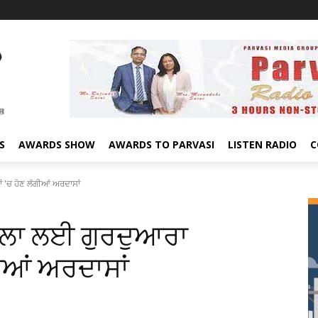
S
AWARDS SHOW
AWARDS TO PARVASI
LISTEN RADIO
C
 'ਚ ਹੋਣ ਲੱਗੀਆਂ ਅਰਦਾਸਾਂ
 ਕਲਾ ਲਈ ਗੁਰਦੁਆਰਾ
ਗੀਆਂ ਅਰਦਾਸਾਂ