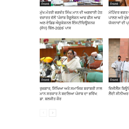
Front
Front
ਮੁੱਖ ਮੰਤਰੀ ਭਗਵੰਤ ਸਿੰਘ ਮਾਨ ਦੀ ਅਗਵਾਈ ਹੇਠ
ਮੋਹਿੰਦਰ ਭਗਤ ਵ
ਵਜ਼ਾਰਤ ਵੱਲੋਂ ‘ਪੰਜਾਬ ਰੈਗੂਲੇਸ਼ਨ ਆਫ ਫੀਸ ਆਫ
ਪਾਲਣ ਅਤੇ ਖੁ
ਅਣ-ਏਡਿਡ ਐਜੂਕੇਸ਼ਨਲ ਇੰਸਟੀਚਿਊਸ਼ਨਜ਼
ਯੋਜਨਾਵਾਂ ਦੀ ਪ
(ਸੋਧ) ਬਿੱਲ-2026’ ਪਾਸ
Front
Front
ਰੁਜ਼ਗਾਰ, ਸਿੱਖਿਆ ਅਤੇ ਸਮਾਜਿਕ ਬਰਾਬਰੀ ਨਾਲ
ਵਿਜੀਲੈਂਸ ਬਿਊਰ
ਮਾਨ ਸਰਕਾਰ ਨੇ ਬਦਲਿਆ ਪੰਜਾਬ ਦਾ ਭਵਿੱਖ:
ਲੈਂਦੀ ਸੀਨੀਅਰ 
ਡਾ. ਬਲਜੀਤ ਕੌਰ