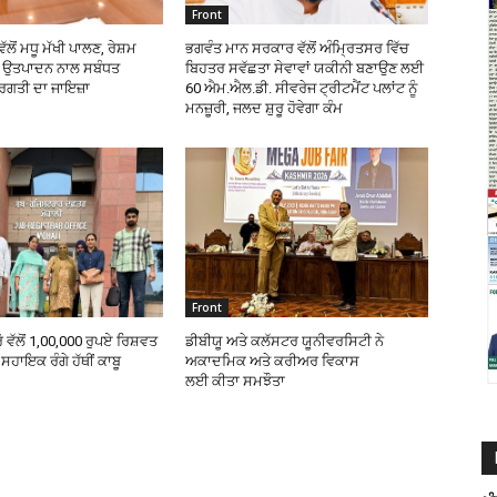
Front
ੱਲੋਂ ਮਧੂ ਮੱਖੀ ਪਾਲਣ, ਰੇਸ਼ਮ
ਭਗਵੰਤ ਮਾਨ ਸਰਕਾਰ ਵੱਲੋਂ ਅੰਮ੍ਰਿਤਸਰ ਵਿੱਚ
ੰਭ ਉਤਪਾਦਨ ਨਾਲ ਸਬੰਧਤ
ਬਿਹਤਰ ਸਵੱਛਤਾ ਸੇਵਾਵਾਂ ਯਕੀਨੀ ਬਣਾਉਣ ਲਈ
੍ਰਗਤੀ ਦਾ ਜਾਇਜ਼ਾ
60 ਐਮ.ਐਲ.ਡੀ. ਸੀਵਰੇਜ ਟ੍ਰੀਟਮੈਂਟ ਪਲਾਂਟ ਨੂੰ
ਮਨਜ਼ੂਰੀ, ਜਲਦ ਸ਼ੁਰੂ ਹੋਵੇਗਾ ਕੰਮ
Front
ੋ ਵੱਲੋਂ 1,00,000 ਰੁਪਏ ਰਿਸ਼ਵਤ
ਡੀਬੀਯੂ ਅਤੇ ਕਲੱਸਟਰ ਯੂਨੀਵਰਸਿਟੀ ਨੇ
ਸਹਾਇਕ ਰੰਗੇ ਹੱਥੀਂ ਕਾਬੂ
ਅਕਾਦਮਿਕ ਅਤੇ ਕਰੀਅਰ ਵਿਕਾਸ
ਲਈ ਕੀਤਾ ਸਮਝੌਤਾ