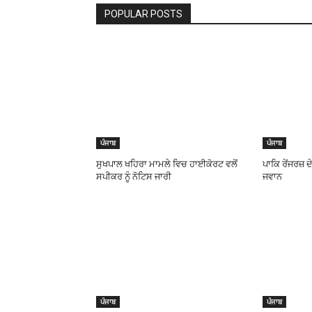
POPULAR POSTS
ਪੰਜਾਬ
ਪੰਜਾਬ
ਸੁਖਪਾਲ ਖਹਿਰਾ ਮਾਮਲੇ ਵਿਚ ਹਾਈਕੋਰਟ ਵਲੋਂ
ਪਾਕਿ ਰੇਂਜਰਜ਼ 
ਸਪੀਕਰ ਨੂੰ ਨੋਟਿਸ ਜਾਰੀ
ਜਵਾਨ
ਪੰਜਾਬ
ਪੰਜਾਬ