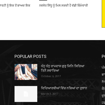
ਟੀ ਨੂੰ ਇਕ ਤੋਂ ਬਾਅਦ ਇਕ
ਨਵਜੋਤ ਸਿੱਧੂ ਨੂੰ ਮਿਲ ਸਕਦੀ ਹੈ ਵੱਡੀ ਜ਼ਿੰਮੇਵਾਰੀ
POPULAR POSTS
P
ਧੰਨੁ ਧੰਨੁ ਰਾਮਦਾਸ ਗੁਰੁ ਜਿਨਿ ਸਿਰਿਆ
ਪੰ
ਤਿਨੈ ਸਵਾਰਿਆ
ਭ
October 6, 2017
Fr
ਕੈ
ਵਿਦਿਆਰਥੀਆਂ ਵਿੱਚ ਨਸ਼ਿਆਂ ਦਾ ਰੁਝਾਨ
March 3, 2017
ਦ
ਹਫ਼