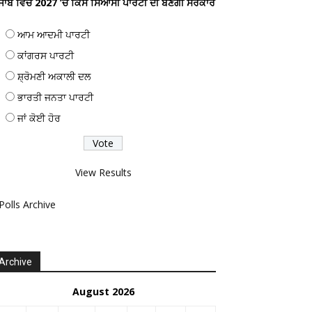
ੰਜਾਬ ਵਿਚ 2027 ’ਚ ਕਿਸ ਸਿਆਸੀ ਪਾਰਟੀ ਦੀ ਬਣੇਗੀ ਸਰਕਾਰ
ਆਮ ਆਦਮੀ ਪਾਰਟੀ
ਕਾਂਗਰਸ ਪਾਰਟੀ
ਸ਼੍ਰੋਮਣੀ ਅਕਾਲੀ ਦਲ
ਭਾਰਤੀ ਜਨਤਾ ਪਾਰਟੀ
ਜਾਂ ਕੋਈ ਹੋਰ
View Results
Polls Archive
Archive
August 2026