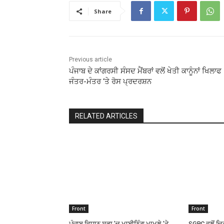
Share
Previous article
ਪੰਜਾਬ ਦੇ ਕਾਂਗਰਸੀ ਸੰਸਦ ਮੈਂਬਰਾਂ ਵਲੋਂ ਖੇਤੀ ਕਾਨੂੰਨਾਂ ਖਿਲਾਫ
ਜੰਤਰ-ਮੰਤਰ ‘ਤੇ ਰੋਸ ਪ੍ਰਦਰਸ਼ਨ
RELATED ARTICLES
Front
Front
ਪੰਜਾਬ ਵਿਧਾਨ ਸਭਾ ’ਚ ਮਾਈਨਿੰਗ ਮਾਮਲੇ ’ਤੇ
SGPC ਵਲੋਂ ਚਿਤ