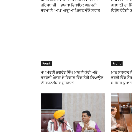
ਬਹਿਸਬਾਜ਼ੀ – ਭਾਜਪਾ ਵਿਧਾਇਕ ਅਸ਼ਵਨੀ
ਗੁਰਬਾਣੀ ਦਾ ਸ
ਸ਼ਰਮਾ ਨੇ ‘ਆਪ’ ਆਗੂਆਂ ਖਿਲਾਫ ਚੁੱਕੇ ਸਵਾਲ
ਵਿਰੁੱਧ ਹੋਵੇਗੀ
Front
Front
ਮੁੱਖ ਮੰਤਰੀ ਭਗਵੰਤ ਸਿੰਘ ਮਾਨ ਨੇ ਕੰਢੀ ਅਤੇ
ਮਾਨ ਸਰਕਾਰ ਨ
ਸਰਹੱਦੀ ਖੇਤਰਾਂ ਦੇ ਵਿਕਾਸ ਵਿੱਚ ਤੇਜ਼ੀ ਲਿਆਉਣ
ਭਰਤੀ ਵਿੱਚ ਨੌਜ
ਦੀ ਵਚਨਬੱਧਤਾ ਦੁਹਰਾਈ
ਬਰਿੰਦਰ ਕੁਮਾ