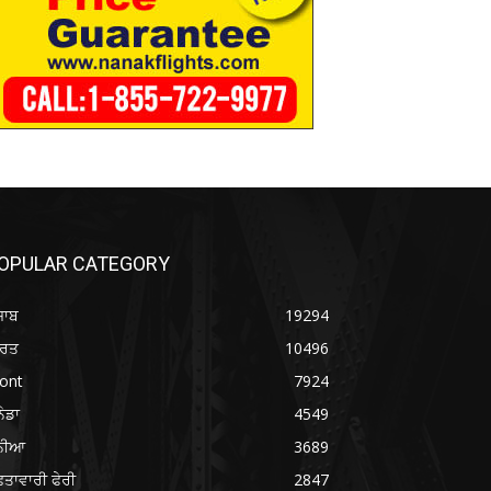
OPULAR CATEGORY
ਜਾਬ
19294
ਾਰਤ
10496
ont
7924
ਨੇਡਾ
4549
ੁਨੀਆ
3689
ਤਾਵਾਰੀ ਫੇਰੀ
2847