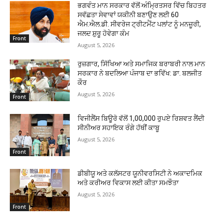
ਭਗਵੰਤ ਮਾਨ ਸਰਕਾਰ ਵੱਲੋਂ ਅੰਮ੍ਰਿਤਸਰ ਵਿੱਚ ਬਿਹਤਰ
ਸਵੱਛਤਾ ਸੇਵਾਵਾਂ ਯਕੀਨੀ ਬਣਾਉਣ ਲਈ 60
ਐਮ.ਐਲ.ਡੀ. ਸੀਵਰੇਜ ਟ੍ਰੀਟਮੈਂਟ ਪਲਾਂਟ ਨੂੰ ਮਨਜ਼ੂਰੀ,
ਜਲਦ ਸ਼ੁਰੂ ਹੋਵੇਗਾ ਕੰਮ
Front
August 5, 2026
ਰੁਜ਼ਗਾਰ, ਸਿੱਖਿਆ ਅਤੇ ਸਮਾਜਿਕ ਬਰਾਬਰੀ ਨਾਲ ਮਾਨ
ਸਰਕਾਰ ਨੇ ਬਦਲਿਆ ਪੰਜਾਬ ਦਾ ਭਵਿੱਖ: ਡਾ. ਬਲਜੀਤ
ਕੌਰ
August 5, 2026
Front
ਵਿਜੀਲੈਂਸ ਬਿਊਰੋ ਵੱਲੋਂ 1,00,000 ਰੁਪਏ ਰਿਸ਼ਵਤ ਲੈਂਦੀ
ਸੀਨੀਅਰ ਸਹਾਇਕ ਰੰਗੇ ਹੱਥੀਂ ਕਾਬੂ
August 5, 2026
Front
ਡੀਬੀਯੂ ਅਤੇ ਕਲੱਸਟਰ ਯੂਨੀਵਰਸਿਟੀ ਨੇ ਅਕਾਦਮਿਕ
ਅਤੇ ਕਰੀਅਰ ਵਿਕਾਸ ਲਈ ਕੀਤਾ ਸਮਝੌਤਾ
August 5, 2026
Front