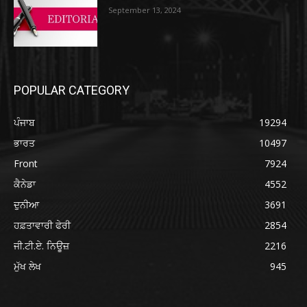
September 13, 2024
POPULAR CATEGORY
ਪੰਜਾਬ
19294
ਭਾਰਤ
10497
Front
7924
ਕੈਨੇਡਾ
4552
ਦੁਨੀਆ
3691
ਹਫ਼ਤਾਵਾਰੀ ਫੇਰੀ
2854
ਜੀ.ਟੀ.ਏ. ਨਿਊਜ਼
2216
ਮੁੱਖ ਲੇਖ
945