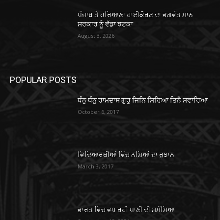
ਪੰਜਾਬ ਤੇ ਹਰਿਆਣਾ ਹਾਈਕੋਰਟ ਦਾ ਭਗਵੰਤ ਮਾਨ
ਸਰਕਾਰ ਨੂੰ ਵੱਡਾ ਝਟਕਾ
August 3, 2026
POPULAR POSTS
ਧੰਨੁ ਧੰਨੁ ਰਾਮਦਾਸ ਗੁਰੁ ਜਿਨਿ ਸਿਰਿਆ ਤਿਨੈ ਸਵਾਰਿਆ
October 6, 2017
ਵਿਦਿਆਰਥੀਆਂ ਵਿੱਚ ਨਸ਼ਿਆਂ ਦਾ ਰੁਝਾਨ
March 3, 2017
ਭਾਰਤ ਵਿਚ ਵਧ ਰਹੀ ਪਾਣੀ ਦੀ ਸਮੱਸਿਆ