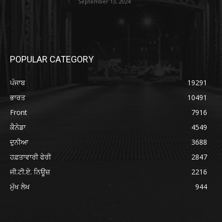
September 13, 2024
POPULAR CATEGORY
ਪੰਜਾਬ
19291
ਭਾਰਤ
10491
Front
7916
ਕੈਨੇਡਾ
4549
ਦੁਨੀਆ
3688
ਹਫ਼ਤਾਵਾਰੀ ਫੇਰੀ
2847
ਜੀ.ਟੀ.ਏ. ਨਿਊਜ਼
2216
ਮੁੱਖ ਲੇਖ
944