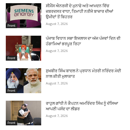
ਸੀਮੈਂਸ ਐਨਰਜੀ ਦੇ ਮੁਨਾਫੇ ਅਤੇ ਆਮਦਨ ਵਿੱਚ
ਜ਼ਬਰਦਸਤ ਵਾਧਾ, ਤਿਮਾਹੀ ਨਤੀਜੇ ਬਾਜ਼ਾਰ ਦੀਆਂ
ਉਮੀਦਾਂ ਤੋਂ ਬਿਹਤਰ
August 7, 2026
Front
ਪੰਜਾਬ ਵਿਧਾਨ ਸਭਾ ਇਜਲਾਸ ਦਾ ਅੱਜ ਪੰਜਵਾਂ ਦਿਨ ਵੀ
ਹੰਗਾਮਿਆਂ ਭਰਪੂਰ ਰਿਹਾ
August 7, 2026
Front
ਸੁਖਬੀਰ ਸਿੰਘ ਬਾਦਲ ਨੇ ਪ੍ਰਧਾਨ ਮੰਤਰੀ ਨਰਿੰਦਰ ਮੋਦੀ
ਨਾਲ ਕੀਤੀ ਮੁਲਾਕਾਤ
August 7, 2026
Front
ਰਾਹੁਲ ਗਾਂਧੀ ਨੇ ਕੈਪਟਨ ਅਮਰਿੰਦਰ ਸਿੰਘ ਨੂੰ ਦੱਸਿਆ
ਆਪਣੀ ਪਸੰਦ ਦਾ ਲੀਡਰ
August 7, 2026
Front