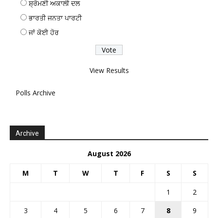
ਸ਼੍ਰੋਮਣੀ ਅਕਾਲੀ ਦਲ
ਭਾਰਤੀ ਜਨਤਾ ਪਾਰਟੀ
ਜਾਂ ਕੋਈ ਹੋਰ
View Results
Polls Archive
Archive
August 2026
M
T
W
T
F
S
S
1
2
3
4
5
6
7
8
9