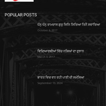
POPULAR POSTS
ਧੰਨੁ ਧੰਨੁ ਰਾਮਦਾਸ ਗੁਰੁ ਜਿਨਿ ਸਿਰਿਆ ਤਿਨੈ ਸਵਾਰਿਆ
October 6, 2017
ਵਿਦਿਆਰਥੀਆਂ ਵਿੱਚ ਨਸ਼ਿਆਂ ਦਾ ਰੁਝਾਨ
March 3, 2017
ਭਾਰਤ ਵਿਚ ਵਧ ਰਹੀ ਪਾਣੀ ਦੀ ਸਮੱਸਿਆ
September 13, 2024