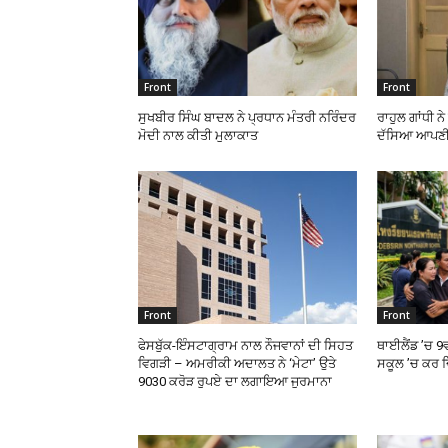
Front
Front
ਸੁਖਬੀਰ ਸਿੰਘ ਬਾਦਲ ਨੇ ਪ੍ਰਧਾਨ ਮੰਤਰੀ ਨਰਿੰਦਰ
ਰਾਹੁਲ ਗਾਂਧੀ ਨ
ਮੋਦੀ ਨਾਲ ਕੀਤੀ ਮੁਲਾਕਾਤ
ਦੱਸਿਆ ਆਪਣੀ
Front
Front
ਫੇਸਬੁੱਕ-ਇੰਸਟਾਗ੍ਰਾਮ ਨਾਲ ਨੌਜਵਾਨਾਂ ਦੀ ਸਿਹਤ
ਥਾਈਲੈਂਡ ’ਚ 9
ਵਿਗੜੀ – ਅਮਰੀਕੀ ਅਦਾਲਤ ਨੇ ‘ਮੇਟਾ’ ਉਤੇ
ਸਕੂਲ ’ਚ ਕਰ ਦ
9030 ਕਰੋੜ ਰੁਪਏ ਦਾ ਲਗਾਇਆ ਜੁਰਮਾਨਾ