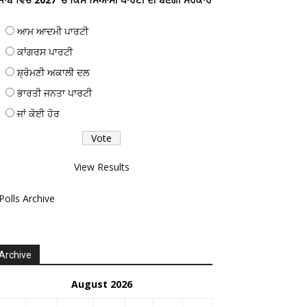
ਆਮ ਆਦਮੀ ਪਾਰਟੀ
ਕਾਂਗਰਸ ਪਾਰਟੀ
ਸ਼੍ਰੋਮਣੀ ਅਕਾਲੀ ਦਲ
ਭਾਰਤੀ ਜਨਤਾ ਪਾਰਟੀ
ਜਾਂ ਕੋਈ ਹੋਰ
View Results
Polls Archive
Archive
August 2026