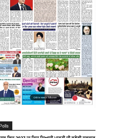
Polls
ੰਜਾਬ ਵਿਚ 2027 ’ਚ ਕਿਸ ਸਿਆਸੀ ਪਾਰਟੀ ਦੀ ਬਣੇਗੀ ਸਰਕਾਰ