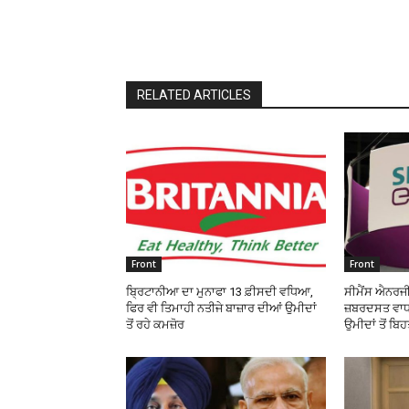
RELATED ARTICLES
Front
Front
ਬ੍ਰਿਟਾਨੀਆ ਦਾ ਮੁਨਾਫਾ 13 ਫ਼ੀਸਦੀ ਵਧਿਆ,
ਸੀਮੈਂਸ ਐਨਰਜੀ
ਫਿਰ ਵੀ ਤਿਮਾਹੀ ਨਤੀਜੇ ਬਾਜ਼ਾਰ ਦੀਆਂ ਉਮੀਦਾਂ
ਜ਼ਬਰਦਸਤ ਵਾਧਾ
ਤੋਂ ਰਹੇ ਕਮਜ਼ੋਰ
ਉਮੀਦਾਂ ਤੋਂ ਬਿ