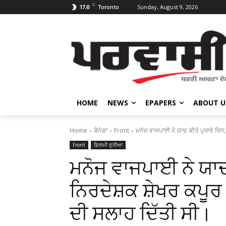
C
Sunday, August 9, 2026
17.6
Toronto
HOME
NEWS
EPAPERS
ABOUT U
Home
ਕੈਨੇਡਾ
Front
ਮਨੋਜ ਵਾਜਪਾਈ ਨੇ ਯਾਦ ਕੀਤੇ ਪੁਰਾਣੇ ਦਿਨ, 
Front
ਫ਼ਿਲਮੀ ਦੁਨੀਆ
ਮਨੋਜ ਵਾਜਪਾਈ ਨੇ ਯਾਦ 
ਨਿਰਦੇਸ਼ਕ ਸ਼ੇਖਰ ਕਪੂਰ ਨ
ਦੀ ਸਲਾਹ ਦਿੱਤੀ ਸੀ।