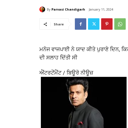
By
Parvasi Chandigarh
January 11, 2024
Share
ਮਨੋਜ ਵਾਜਪਾਈ ਨੇ ਯਾਦ ਕੀਤੇ ਪੁਰਾਣੇ ਦਿਨ, ਕਿਹਾ
ਦੀ ਸਲਾਹ ਦਿੱਤੀ ਸੀ
ਐਂਟਰਟੇਂਮੈਂਟ / ਬਿਊਰੋ ਨੀਊਜ਼