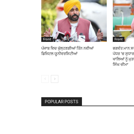
Front
Front
ਪੰਜਾਬ ਵਿਚ ਖੁੱਲ੍ਹਣਗੀਆਂ ਤਿੰਨ ਨਵੀਆਂ
ਭਗਵੰਤ ਮਾਨ ਸਰ
ਡਿਜਿਟਲ ਯੂਨੀਵਰਸਿਟੀਆਂ
ਪੱਧਰ ‘ਚ ਸੁਧਾ
ਖਾਲਿਆਂ ਨੂੰ ਮੁ
ਸਿੰਘ ਚੀਮਾ
POPULAR POSTS