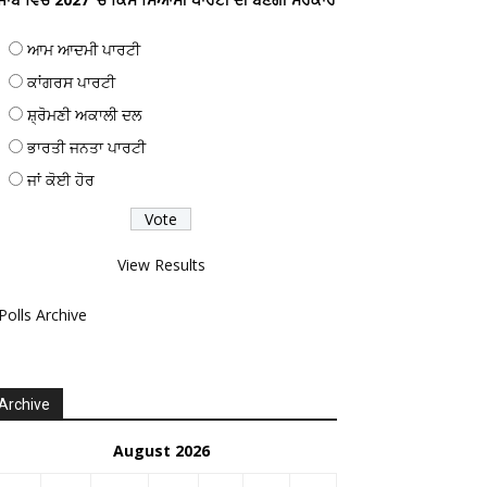
ਆਮ ਆਦਮੀ ਪਾਰਟੀ
ਕਾਂਗਰਸ ਪਾਰਟੀ
ਸ਼੍ਰੋਮਣੀ ਅਕਾਲੀ ਦਲ
ਭਾਰਤੀ ਜਨਤਾ ਪਾਰਟੀ
ਜਾਂ ਕੋਈ ਹੋਰ
View Results
Polls Archive
Archive
August 2026