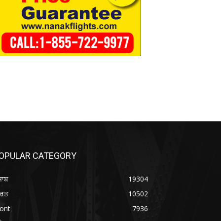
OPULAR CATEGORY
ਜਾਬ
19304
ਾਰਤ
10502
ont
7936