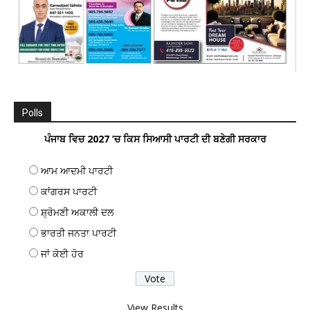
Polls
ਪੰਜਾਬ ਵਿਚ 2027 ’ਚ ਕਿਸ ਸਿਆਸੀ ਪਾਰਟੀ ਦੀ ਬਣੇਗੀ ਸਰਕਾਰ
ਆਮ ਆਦਮੀ ਪਾਰਟੀ
ਕਾਂਗਰਸ ਪਾਰਟੀ
ਸ਼੍ਰੋਮਣੀ ਅਕਾਲੀ ਦਲ
ਭਾਰਤੀ ਜਨਤਾ ਪਾਰਟੀ
ਜਾਂ ਕੋਈ ਹੋਰ
View Results