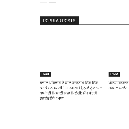
POPULAR POSTS
Front
Front
ਬਾਦਲ ਪਰਿਵਾਰ ਦੇ ਕਾਲੇ ਕਾਰਨਾਮੇ ਇੱਕ-ਇੱਕ
ਪੰਜਾਬ ਸਰਕਾਰ 
ਕਰਕੇ ਜਨਤਕ ਕੀਤੇ ਜਾਣਗੇ ਅਤੇ ਉਨ੍ਹਾਂ ਨੂੰ ਆਪਣੇ
ਥਰਮਲ ਪਲਾਂਟ
ਪਾਪਾਂ ਦੀ ਮਿਸਾਲੀ ਸਜ਼ਾ ਮਿਲੇਗੀ: ਮੁੱਖ ਮੰਤਰੀ
ਭਗਵੰਤ ਸਿੰਘ ਮਾਨ