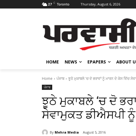
C
Thursday, August 6, 2026
27
Toronto
HOME
NEWS
EPAPERS
ABOUT U
Home
ਪੰਜਾਬ
ਝੂਠੇ ਮੁਕਾਬਲੇ 'ਚ ਦੋ ਭਰਾਵਾਂ ਨੂੰ ਮਾਰਨ ਦੇ ਕੇਸ ਵਿੱਚ 
ਪੰਜਾਬ
ਝੂਠੇ ਮੁਕਾਬਲੇ ‘ਚ ਦੋ ਭਰਾ
ਸੇਵਾਮੁਕਤ ਡੀਐਸਪੀ ਨੂੰ
By
Mehra Media
August 5, 2016