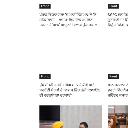
Front
Front
ਪੰਜਾਬ ਵਿਧਾਨ ਸਭਾ ’ਚ ਮਾਈਨਿੰਗ ਮਾਮਲੇ ’ਤੇ
SGPC ਵਲੋਂ ਚਿਤ
ਬਹਿਸਬਾਜ਼ੀ – ਭਾਜਪਾ ਵਿਧਾਇਕ ਅਸ਼ਵਨੀ
ਗੁਰਬਾਣੀ ਦਾ ਸ
ਸ਼ਰਮਾ ਨੇ ‘ਆਪ’ ਆਗੂਆਂ ਖਿਲਾਫ ਚੁੱਕੇ ਸਵਾਲ
ਵਿਰੁੱਧ ਹੋਵੇਗੀ
Front
Front
ਮੁੱਖ ਮੰਤਰੀ ਭਗਵੰਤ ਸਿੰਘ ਮਾਨ ਨੇ ਕੰਢੀ ਅਤੇ
ਮਾਨ ਸਰਕਾਰ ਨ
ਸਰਹੱਦੀ ਖੇਤਰਾਂ ਦੇ ਵਿਕਾਸ ਵਿੱਚ ਤੇਜ਼ੀ ਲਿਆਉਣ
ਭਰਤੀ ਵਿੱਚ ਨੌਜ
ਦੀ ਵਚਨਬੱਧਤਾ ਦੁਹਰਾਈ
ਬਰਿੰਦਰ ਕੁਮਾ