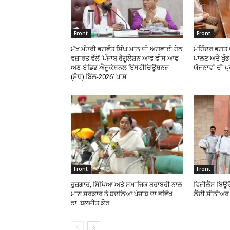
Front
Front
ਮੁੱਖ ਮੰਤਰੀ ਭਗਵੰਤ ਸਿੰਘ ਮਾਨ ਦੀ ਅਗਵਾਈ ਹੇਠ
ਮੋਹਿੰਦਰ ਭਗਤ ਵ
ਵਜ਼ਾਰਤ ਵੱਲੋਂ ‘ਪੰਜਾਬ ਰੈਗੂਲੇਸ਼ਨ ਆਫ ਫੀਸ ਆਫ
ਪਾਲਣ ਅਤੇ ਖੁ
ਅਣ-ਏਡਿਡ ਐਜੂਕੇਸ਼ਨਲ ਇੰਸਟੀਚਿਊਸ਼ਨਜ਼
ਯੋਜਨਾਵਾਂ ਦੀ ਪ
(ਸੋਧ) ਬਿੱਲ-2026’ ਪਾਸ
Front
Front
ਰੁਜ਼ਗਾਰ, ਸਿੱਖਿਆ ਅਤੇ ਸਮਾਜਿਕ ਬਰਾਬਰੀ ਨਾਲ
ਵਿਜੀਲੈਂਸ ਬਿਊਰ
ਮਾਨ ਸਰਕਾਰ ਨੇ ਬਦਲਿਆ ਪੰਜਾਬ ਦਾ ਭਵਿੱਖ:
ਲੈਂਦੀ ਸੀਨੀਅਰ 
ਡਾ. ਬਲਜੀਤ ਕੌਰ