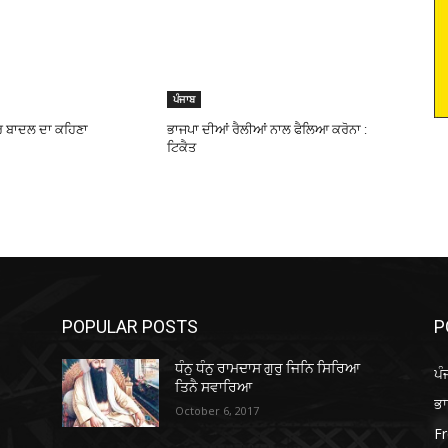
ਪੰਜਾਬ
 ਬਾਦਲ ਦਾ ਕਹਿਣਾ
ਭਾਜਪਾ ਦੀਆਂ ਰੈਲੀਆਂ ਨਾਲ ਫੈਲਿਆ ਕਰੋਨਾ :
ਟਿਕੈਤ
POPULAR POSTS
P
ਧੰਨੁ ਧੰਨੁ ਰਾਮਦਾਸ ਗੁਰੁ ਜਿਨਿ ਸਿਰਿਆ
ਪੰ
ਤਿਨੈ ਸਵਾਰਿਆ
ਭ
October 6, 2017
Fr