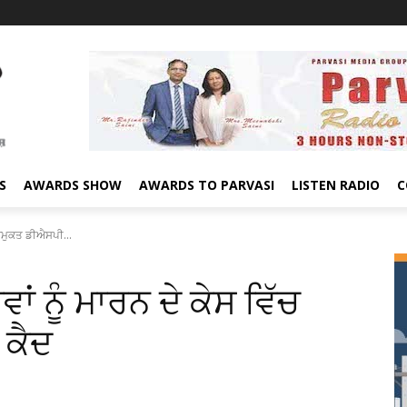
S
AWARDS SHOW
AWARDS TO PARVASI
LISTEN RADIO
C
ਸੇਵਾਮੁਕਤ ਡੀਐਸਪੀ...
ਵਾਂ ਨੂੰ ਮਾਰਨ ਦੇ ਕੇਸ ਵਿੱਚ
 ਕੈਦ