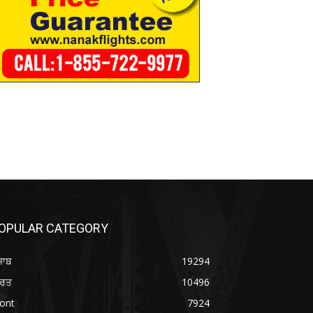
OPULAR CATEGORY
ਜਾਬ
19294
ਾਰਤ
10496
ont
7924