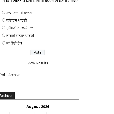
ੰਜਾਬ ਵਿਚ 2027 ’ਚ ਕਿਸ ਸਿਆਸੀ ਪਾਰਟੀ ਦੀ ਬਣੇਗੀ ਸਰਕਾਰ
ਆਮ ਆਦਮੀ ਪਾਰਟੀ
ਕਾਂਗਰਸ ਪਾਰਟੀ
ਸ਼੍ਰੋਮਣੀ ਅਕਾਲੀ ਦਲ
ਭਾਰਤੀ ਜਨਤਾ ਪਾਰਟੀ
ਜਾਂ ਕੋਈ ਹੋਰ
View Results
Polls Archive
Archive
August 2026