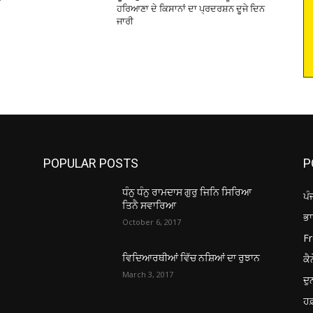
ਹਰਿਆਣਾ ਦੇ ਕਿਸਾਨਾਂ ਦਾ ਪ੍ਰਦਰਸ਼ਨ ਦੂਜੇ ਦਿਨ
ਜਾਰੀ
POPULAR POSTS
P
ਧੰਨੁ ਧੰਨੁ ਰਾਮਦਾਸ ਗੁਰੁ ਜਿਨਿ ਸਿਰਿਆ
ਪੰ
ਤਿਨੈ ਸਵਾਰਿਆ
ਭ
October 6, 2017
Fr
ਕੈ
ਵਿਦਿਆਰਥੀਆਂ ਵਿੱਚ ਨਸ਼ਿਆਂ ਦਾ ਰੁਝਾਨ
March 3, 2017
ਦ
ਹਫ਼