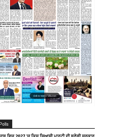
Polls
ੰਜਾਬ ਵਿਚ 2027 ’ਚ ਕਿਸ ਸਿਆਸੀ ਪਾਰਟੀ ਦੀ ਬਣੇਗੀ ਸਰਕਾਰ