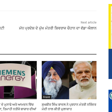
Next article
ਪਟੀ
ਮੱਧ ਪ੍ਰਦੇਸ਼ ਦੇ ਮੁੱਖ ਮੰਤਰੀ ਸ਼ਿਵਰਾਜ ਚੌਹਾਨ ਦਾ ਵੱਡਾ ਐਲਾਨ
Front
 ਦੇ ਮੁਨਾਫੇ ਅਤੇ ਆਮਦਨ ਵਿੱਚ
ਸੁਖਬੀਰ ਸਿੰਘ ਬਾਦਲ ਨੇ ਪ੍ਰਧਾਨ ਮੰਤਰੀ ਨਰਿੰਦਰ
, ਤਿਮਾਹੀ ਨਤੀਜੇ ਬਾਜ਼ਾਰ ਦੀਆਂ
ਮੋਦੀ ਨਾਲ ਕੀਤੀ ਮੁਲਾਕਾਤ