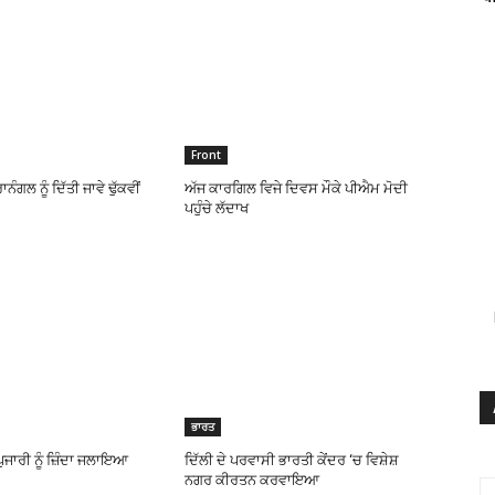
Front
ਗਲ ਨੂੰ ਦਿੱਤੀ ਜਾਵੇ ਢੁੱਕਵੀਂ
ਅੱਜ ਕਾਰਗਿਲ ਵਿਜੇ ਦਿਵਸ ਮੌਕੇ ਪੀਐਮ ਮੋਦੀ
ਪਹੁੰਚੇ ਲੱਦਾਖ
ਭਾਰਤ
ੁਜਾਰੀ ਨੂੰ ਜ਼ਿੰਦਾ ਜਲਾਇਆ
ਦਿੱਲੀ ਦੇ ਪਰਵਾਸੀ ਭਾਰਤੀ ਕੇਂਦਰ ‘ਚ ਵਿਸ਼ੇਸ਼
ਨਗਰ ਕੀਰਤਨ ਕਰਵਾਇਆ