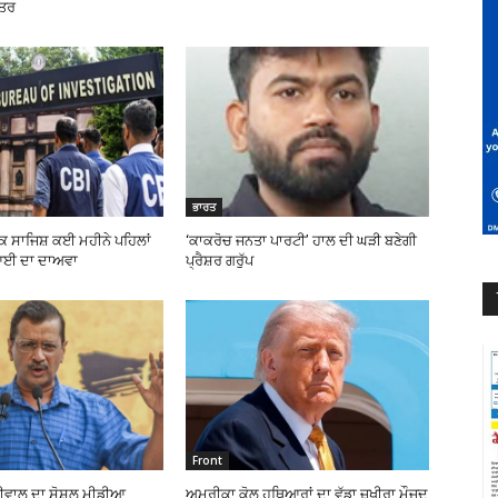
ਹਤਰ
ਭਾਰਤ
ੀਕ ਸਾਜਿਸ਼ ਕਈ ਮਹੀਨੇ ਪਹਿਲਾਂ
‘ਕਾਕਰੋਚ ਜਨਤਾ ਪਾਰਟੀ’ ਹਾਲ ਦੀ ਘੜੀ ਬਣੇਗੀ
ਆਈ ਦਾ ਦਾਅਵਾ
ਪ੍ਰੈਸ਼ਰ ਗਰੁੱਪ
Front
ਰੀਵਾਲ ਦਾ ਸੋਸ਼ਲ ਮੀਡੀਆ
ਅਮਰੀਕਾ ਕੋਲ ਹਥਿਆਰਾਂ ਦਾ ਵੱਡਾ ਜ਼ਖੀਰਾ ਮੌਜੂਦ