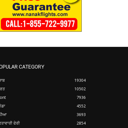
OPULAR CATEGORY
ਜਾਬ
19304
ਾਰਤ
10502
ont
7936
ਨੇਡਾ
4552
ੁਨੀਆ
3693
ਤਾਵਾਰੀ ਫੇਰੀ
2854