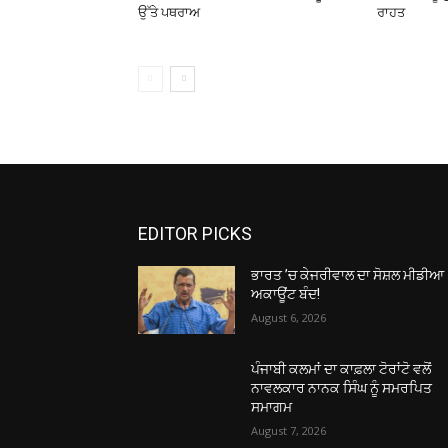
ਉੱਤੇ ਪਥਰਾਅ
ਰਾਹਤ
EDITOR PICKS
ਭਾਰਤ ’ਚ ਕੇਜਰੀਵਾਲ ਦਾ ਸੋਸ਼ਲ ਮੀਡੀਆ
ਅਕਾਊਂਟ ਬੰਦ!
August 6, 2026
ਪੰਜਾਬੀ ਕਲਮਾਂ ਦਾ ਕਾਫ਼ਲਾ ਟੋਰਾਂਟੋ ਵਲੋਂ
ਨਾਵਲਕਾਰ ਨਾਨਕ ਸਿੰਘ ਨੂੰ ਸਮਰਪਿਤ
ਸਮਾਗਮ
August 7, 2026