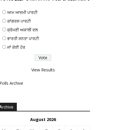
ਆਮ ਆਦਮੀ ਪਾਰਟੀ
ਕਾਂਗਰਸ ਪਾਰਟੀ
ਸ਼੍ਰੋਮਣੀ ਅਕਾਲੀ ਦਲ
ਭਾਰਤੀ ਜਨਤਾ ਪਾਰਟੀ
ਜਾਂ ਕੋਈ ਹੋਰ
View Results
Polls Archive
Archive
August 2026