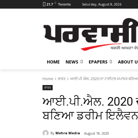
C
Saturday, August 8, 2026
21.7
Toronto
HOME
NEWS
EPAPERS
ABOUT U
Home
ਭਾਰਤ
ਆਈ.ਪੀ.ਐਲ. 2020 ਦਾ ਟਾਈਟਲ ਸਪਾਂਸਰ ਬਣਿਆ
ਭਾਰਤ
ਆਈ.ਪੀ.ਐਲ. 2020 
ਬਣਿਆ ਡਰੀਮ ਇਲੈਵ
By
Mehra Media
August 18, 2020