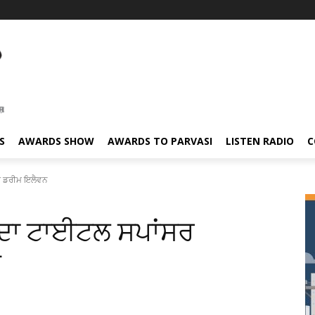
S
AWARDS SHOW
AWARDS TO PARVASI
LISTEN RADIO
C
 ਡਰੀਮ ਇਲੈਵਨ
ਦਾ ਟਾਈਟਲ ਸਪਾਂਸਰ
ਨ