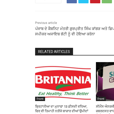
Previous article
ਪੰਜਾਬ ਦੇ ਕੈਬਨਿਟ ਮੰਤਰੀ ਗੁਰਪ੍ਰੀਤ ਸਿੰਘ ਕਾਂਗੜ ਅਤੇ ਡਿ
ਸਪੀਕਰ ਅਜਾਇਬ ਭੱਟੀ ਨੂੰ ਵੀ ਹੋਇਆ ਕਰੋਨਾ
RELATED ARTICLES
Front
Front
ਬ੍ਰਿਟਾਨੀਆ ਦਾ ਮੁਨਾਫਾ 13 ਫ਼ੀਸਦੀ ਵਧਿਆ,
ਸੀਮੈਂਸ ਐਨਰਜੀ
ਫਿਰ ਵੀ ਤਿਮਾਹੀ ਨਤੀਜੇ ਬਾਜ਼ਾਰ ਦੀਆਂ ਉਮੀਦਾਂ
ਜ਼ਬਰਦਸਤ ਵਾਧਾ