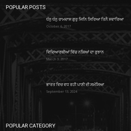
POPULAR POSTS
ਧੰਨੁ ਧੰਨੁ ਰਾਮਦਾਸ ਗੁਰੁ ਜਿਨਿ ਸਿਰਿਆ ਤਿਨੈ ਸਵਾਰਿਆ
October 6, 2017
ਵਿਦਿਆਰਥੀਆਂ ਵਿੱਚ ਨਸ਼ਿਆਂ ਦਾ ਰੁਝਾਨ
March 3, 2017
ਭਾਰਤ ਵਿਚ ਵਧ ਰਹੀ ਪਾਣੀ ਦੀ ਸਮੱਸਿਆ
September 13, 2024
POPULAR CATEGORY