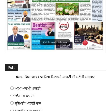
Polls
ਪੰਜਾਬ ਵਿਚ 2027 ’ਚ ਕਿਸ ਸਿਆਸੀ ਪਾਰਟੀ ਦੀ ਬਣੇਗੀ ਸਰਕਾਰ
ਆਮ ਆਦਮੀ ਪਾਰਟੀ
ਕਾਂਗਰਸ ਪਾਰਟੀ
ਸ਼੍ਰੋਮਣੀ ਅਕਾਲੀ ਦਲ
ਭਾਰਤੀ ਜਨਤਾ ਪਾਰਟੀ