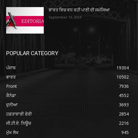
ਭਾਰਤ ਵਿਚ ਵਧ ਰਹੀ ਪਾਣੀ ਦੀ ਸਮੱਸਿਆ
September 13, 2024
POPULAR CATEGORY
ਪੰਜਾਬ
19304
ਭਾਰਤ
10502
Front
7936
ਕੈਨੇਡਾ
4552
ਦੁਨੀਆ
3693
ਹਫ਼ਤਾਵਾਰੀ ਫੇਰੀ
2854
ਜੀ.ਟੀ.ਏ. ਨਿਊਜ਼
2216
ਮੁੱਖ ਲੇਖ
945