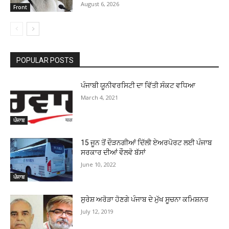
August 6, 2026
Front
POPULAR POSTS
ਪੰਜਾਬੀ ਯੂਨੀਵਰਸਿਟੀ ਦਾ ਵਿੱਤੀ ਸੰਕਟ ਵਧਿਆ
March 4, 2021
ਪੰਜਾਬ
15 ਜੂਨ ਤੋਂ ਦੌੜਨਗੀਆਂ ਦਿੱਲੀ ਏਅਰਪੋਰਟ ਲਈ ਪੰਜਾਬ
ਸਰਕਾਰ ਦੀਆਂ ਵੌਲਵੋ ਬੱਸਾਂ
June 10, 2022
ਪੰਜਾਬ
ਸੁਰੇਸ਼ ਅਰੋੜਾ ਹੋਣਗੇ ਪੰਜਾਬ ਦੇ ਮੁੱਖ ਸੂਚਨਾ ਕਮਿਸ਼ਨਰ
July 12, 2019