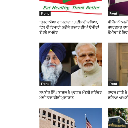
Front
Front
ਬ੍ਰਿਟਾਨੀਆ ਦਾ ਮੁਨਾਫਾ 13 ਫ਼ੀਸਦੀ ਵਧਿਆ,
ਸੀਮੈਂਸ ਐਨਰਜੀ
ਫਿਰ ਵੀ ਤਿਮਾਹੀ ਨਤੀਜੇ ਬਾਜ਼ਾਰ ਦੀਆਂ ਉਮੀਦਾਂ
ਜ਼ਬਰਦਸਤ ਵਾਧਾ
ਤੋਂ ਰਹੇ ਕਮਜ਼ੋਰ
ਉਮੀਦਾਂ ਤੋਂ ਬਿ
Front
Front
ਸੁਖਬੀਰ ਸਿੰਘ ਬਾਦਲ ਨੇ ਪ੍ਰਧਾਨ ਮੰਤਰੀ ਨਰਿੰਦਰ
ਰਾਹੁਲ ਗਾਂਧੀ ਨ
ਮੋਦੀ ਨਾਲ ਕੀਤੀ ਮੁਲਾਕਾਤ
ਦੱਸਿਆ ਆਪਣੀ