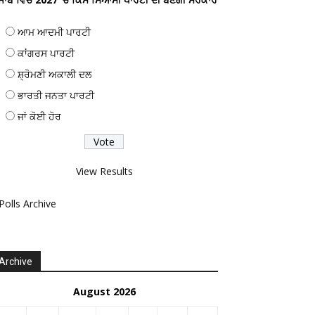
ਆਮ ਆਦਮੀ ਪਾਰਟੀ
ਕਾਂਗਰਸ ਪਾਰਟੀ
ਸ਼੍ਰੋਮਣੀ ਅਕਾਲੀ ਦਲ
ਭਾਰਤੀ ਜਨਤਾ ਪਾਰਟੀ
ਜਾਂ ਕੋਈ ਹੋਰ
View Results
Polls Archive
Archive
August 2026