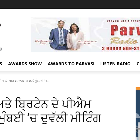
S
AWARDS SHOW
AWARDS TO PARVASI
LISTEN RADIO
C
ਐਮ ਕੀਅਰ ਸਟਾਰਮਰ ਵਲੋਂ ਮੁੰਬਈ ’ਚ...
ਤੇ ਬਿ੍ਰਟੇਨ ਦੇ ਪੀਐਮ
ੰਬਈ ’ਚ ਦੁਵੱਲੀ ਮੀਟਿੰਗ