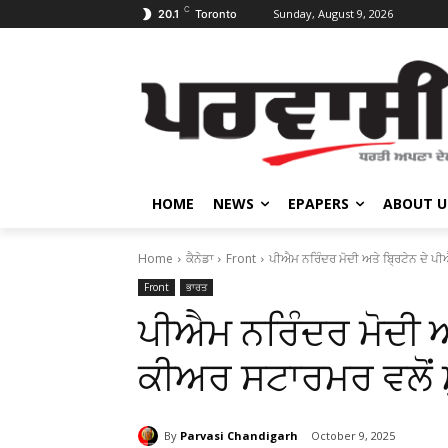
C
Sunday, August 9, 2026
20.1
Toronto
HOME
NEWS
EPAPERS
ABOUT U
Home
ਕੈਨੇਡਾ
Front
ਪੀਐਮ ਨਰਿੰਦਰ ਮੋਦੀ ਅਤੇ ਬਿ੍ਰਟੇਨ ਦੇ ਪੀ
Front
ਭਾਰਤ
ਪੀਐਮ ਨਰਿੰਦਰ ਮੋਦੀ ਅ
ਕੀਅਰ ਸਟਾਰਮਰ ਵਲੋਂ ਮੁ
By
Parvasi Chandigarh
October 9, 2025