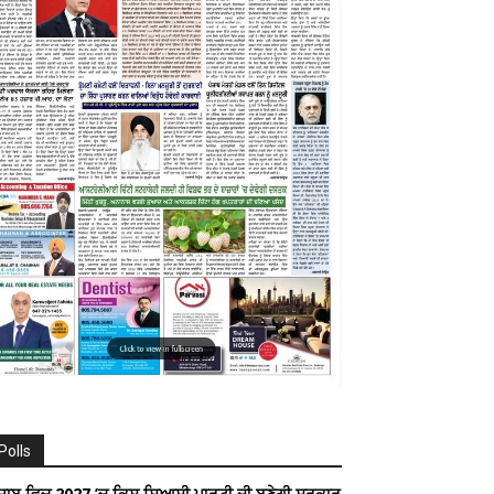
Polls
ੰਜਾਬ ਵਿਚ 2027 ’ਚ ਕਿਸ ਸਿਆਸੀ ਪਾਰਟੀ ਦੀ ਬਣੇਗੀ ਸਰਕਾਰ