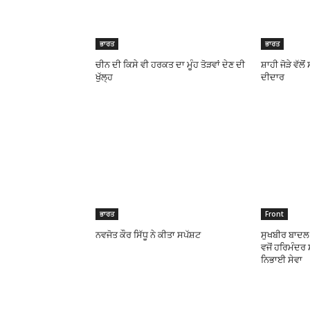
ਭਾਰਤ
ਭਾਰਤ
ਚੀਨ ਦੀ ਕਿਸੇ ਵੀ ਹਰਕਤ ਦਾ ਮੂੰਹ ਤੋੜਵਾਂ ਦੇਣ ਦੀ
ਸ਼ਾਹੀ ਜੋੜੇ ਵੱਲੋ
ਖੁੱਲ੍ਹ
ਦੀਦਾਰ
ਭਾਰਤ
Front
ਨਵਜੋਤ ਕੌਰ ਸਿੱਧੂ ਨੇ ਕੀਤਾ ਸਪੱਸ਼ਟ
ਸੁਖਬੀਰ ਬਾਦਲ 
ਵਜੋਂ ਹਰਿਮੰਦਰ 
ਨਿਭਾਈ ਸੇਵਾ