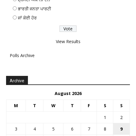
ਭਾਰਤੀ ਜਨਤਾ ਪਾਰਟੀ
ਜਾਂ ਕੋਈ ਹੋਰ
View Results
Polls Archive
Archive
August 2026
M
T
W
T
F
S
S
1
2
3
4
5
6
7
8
9