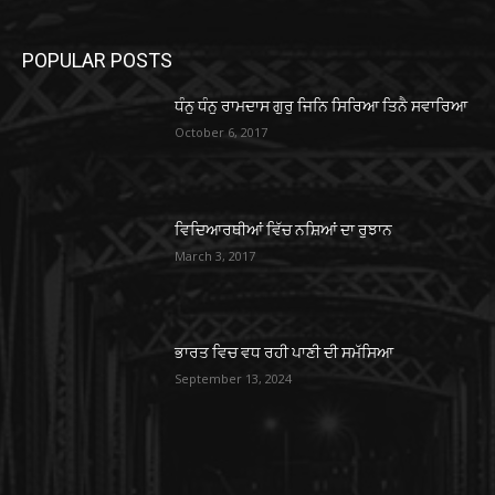
POPULAR POSTS
ਧੰਨੁ ਧੰਨੁ ਰਾਮਦਾਸ ਗੁਰੁ ਜਿਨਿ ਸਿਰਿਆ ਤਿਨੈ ਸਵਾਰਿਆ
October 6, 2017
ਵਿਦਿਆਰਥੀਆਂ ਵਿੱਚ ਨਸ਼ਿਆਂ ਦਾ ਰੁਝਾਨ
March 3, 2017
ਭਾਰਤ ਵਿਚ ਵਧ ਰਹੀ ਪਾਣੀ ਦੀ ਸਮੱਸਿਆ
September 13, 2024