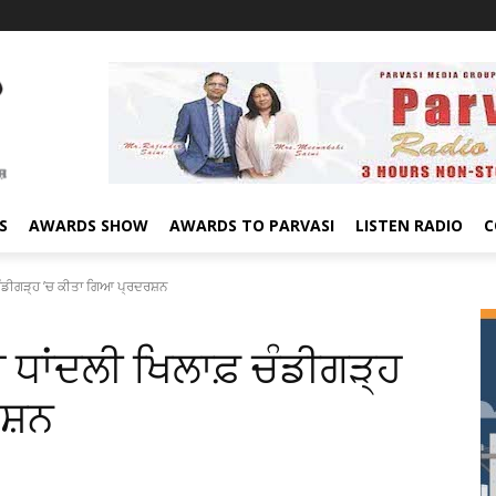
S
AWARDS SHOW
AWARDS TO PARVASI
LISTEN RADIO
C
ਚੰਡੀਗੜ੍ਹ ’ਚ ਕੀਤਾ ਗਿਆ ਪ੍ਰਦਰਸ਼ਨ
 ਧਾਂਦਲੀ ਖਿਲਾਫ਼ ਚੰਡੀਗੜ੍ਹ
ਰਸ਼ਨ