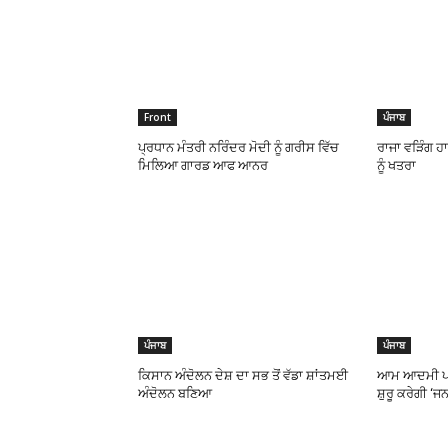
Front
ਪੰਜਾਬ
ਪ੍ਰਧਾਨ ਮੰਤਰੀ ਨਰਿੰਦਰ ਮੋਦੀ ਨੂੰ ਗਰੀਸ ਵਿੱਚ
ਰਾਜਾ ਵੜਿੰਗ ਹ
ਮਿਲਿਆ ਗਾਰਡ ਆਫ ਆਨਰ
ਨੂੰ ਖਤਰਾ
ਪੰਜਾਬ
ਪੰਜਾਬ
ਕਿਸਾਨ ਅੰਦੋਲਨ ਦੇਸ਼ ਦਾ ਸਭ ਤੋਂ ਵੱਡਾ ਸ਼ਾਂਤਮਈ
ਆਮ ਆਦਮੀ ਪਾਰਟ
ਅੰਦੋਲਨ ਬਣਿਆ
ਸ਼ੁਰੂ ਕਰੇਗੀ ‘ਜ