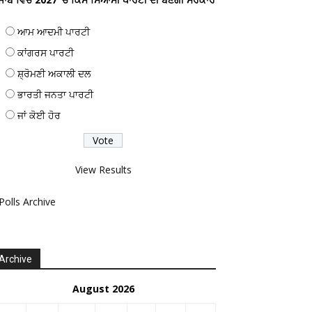
ਆਮ ਆਦਮੀ ਪਾਰਟੀ
ਕਾਂਗਰਸ ਪਾਰਟੀ
ਸ਼੍ਰੋਮਣੀ ਅਕਾਲੀ ਦਲ
ਭਾਰਤੀ ਜਨਤਾ ਪਾਰਟੀ
ਜਾਂ ਕੋਈ ਹੋਰ
View Results
Polls Archive
Archive
August 2026