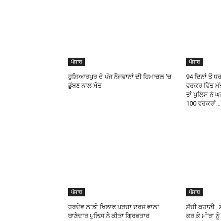
ਪੰਜਾਬ
ਪੰਜਾਬ
ਹੁਸ਼ਿਆਰਪੁਰ ਦੇ ਪੰਜ ਨੌਜਵਾਨਾਂ ਦੀ ਹਿਮਾਚਲ ‘ਚ
94 ਦਿਨਾਂ ਤੋਂ 
ਡੁੱਬਣ ਨਾਲ ਮੌਤ
ਵਰਕਰ ਵਿੱਤ ਮੰ
ਤਾਂ ਪੁਲਿਸ ਨੇ 
100 ਵਰਕਰਾਂ...
ਪੰਜਾਬ
ਪੰਜਾਬ
ਹਰਦੇਵ ਲਾਡੀ ਖਿਲਾਫ ਪਰਚਾ ਦਰਜ ਵਾਲਾ
ਸੱਚੀ ਕਹਾਣੀ : ਸ
ਥਾਣੇਦਾਰ ਪੁਲਿਸ ਨੇ ਕੀਤਾ ਗ੍ਰਿਫਤਾਰ
ਕਰ ਕੇ ਮੀਰਾ ਨ