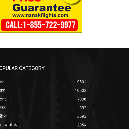
OPULAR CATEGORY
ਜਾਬ
19304
ਾਰਤ
10502
ont
7936
ਨੇਡਾ
4552
ੁਨੀਆ
3693
ਤਾਵਾਰੀ ਫੇਰੀ
2854