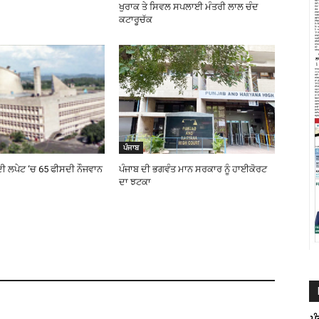
ਖੁਰਾਕ ਤੇ ਸਿਵਲ ਸਪਲਾਈ ਮੰਤਰੀ ਲਾਲ ਚੰਦ
ਕਟਾਰੂਚੱਕ
ਪੰਜਾਬ
 ਦੀ ਲਪੇਟ ‘ਚ 65 ਫੀਸਦੀ ਨੌਜਵਾਨ
ਪੰਜਾਬ ਦੀ ਭਗਵੰਤ ਮਾਨ ਸਰਕਾਰ ਨੂੰ ਹਾਈਕੋਰਟ
ਦਾ ਝਟਕਾ
ਪ