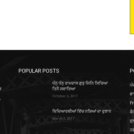
POPULAR POSTS
P
ਧੰਨੁ ਧੰਨੁ ਰਾਮਦਾਸ ਗੁਰੁ ਜਿਨਿ ਸਿਰਿਆ
ਪੰ
ਚ
ਤਿਨੈ ਸਵਾਰਿਆ
ਭ
October 6, 2017
ਆ
Fr
ਕੈ
ਵਿਦਿਆਰਥੀਆਂ ਵਿੱਚ ਨਸ਼ਿਆਂ ਦਾ ਰੁਝਾਨ
March 3, 2017
ਦ
ਹਫ਼