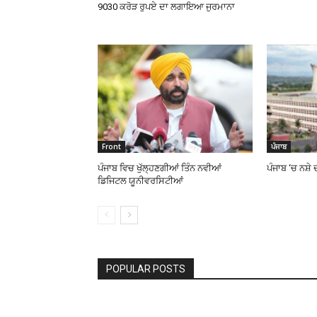
9030 ਕਰੋੜ ਰੁਪਏ ਦਾ ਲਗਾਇਆ ਜੁਰਮਾਨਾ
Front
ਪੰਜਾਬ
ਪੰਜਾਬ ਵਿਚ ਖੁੱਲ੍ਹਣਗੀਆਂ ਤਿੰਨ ਨਵੀਆਂ
ਪੰਜਾਬ ‘ਚ ਨਸ਼ੇ
ਡਿਜਿਟਲ ਯੂਨੀਵਰਸਿਟੀਆਂ
POPULAR POSTS