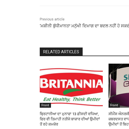
Previous article
‘ਮਸ਼ੀਨੀ ਬੁੱਧੀਮਾਨਤਾ ਮਨੁੱਖੀ ਦਿਮਾਗ ਦਾ ਬਦਲ ਨਹੀਂ ਹੋ ਸਕਦ
RELATED ARTICLES
Front
Front
ਬ੍ਰਿਟਾਨੀਆ ਦਾ ਮੁਨਾਫਾ 13 ਫ਼ੀਸਦੀ ਵਧਿਆ,
ਸੀਮੈਂਸ ਐਨਰਜੀ
ਫਿਰ ਵੀ ਤਿਮਾਹੀ ਨਤੀਜੇ ਬਾਜ਼ਾਰ ਦੀਆਂ ਉਮੀਦਾਂ
ਜ਼ਬਰਦਸਤ ਵਾਧਾ
ਤੋਂ ਰਹੇ ਕਮਜ਼ੋਰ
ਉਮੀਦਾਂ ਤੋਂ ਬਿ