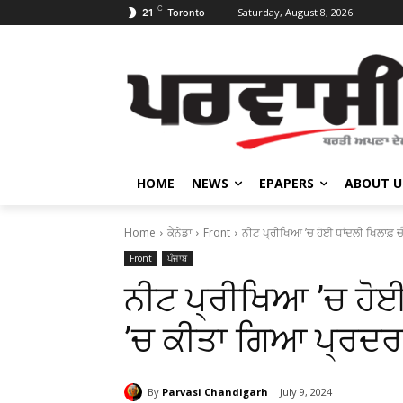
C
Saturday, August 8, 2026
21
Toronto
HOME
NEWS
EPAPERS
ABOUT U
Home
ਕੈਨੇਡਾ
Front
ਨੀਟ ਪ੍ਰੀਖਿਆ ’ਚ ਹੋਈ ਧਾਂਦਲੀ ਖਿਲਾਫ਼ 
Front
ਪੰਜਾਬ
ਨੀਟ ਪ੍ਰੀਖਿਆ ’ਚ ਹੋਈ
’ਚ ਕੀਤਾ ਗਿਆ ਪ੍ਰਦ
By
Parvasi Chandigarh
July 9, 2024