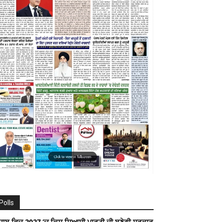
Polls
ੰਜਾਬ ਵਿਚ 2027 ’ਚ ਕਿਸ ਸਿਆਸੀ ਪਾਰਟੀ ਦੀ ਬਣੇਗੀ ਸਰਕਾਰ