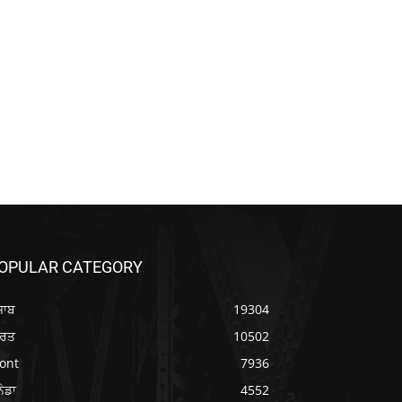
OPULAR CATEGORY
ਜਾਬ
19304
ਾਰਤ
10502
ont
7936
ਨੇਡਾ
4552