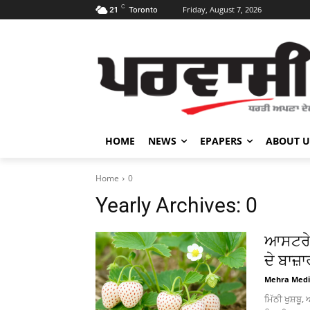
C
Friday, August 7, 2026
21
Toronto
HOME
NEWS
EPAPERS
ABOUT U
Home
0
Yearly Archives: 0
ਆਸਟਰੇਲ
ਦੇ ਬਾਜ਼ਾ
Mehra Med
ਮਿੱਠੀ ਖੁਸ਼ਬੂ