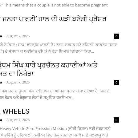
e.” This means that a couple is not able to become pregnant
ਚ ਜਨਤਾ ਪਾਰਟੀ’ ਹਾਲ ਦੀ ਘੜੀ ਬਣੇਗੀ ਪ੍ਰੈਸ਼ਰ
ia
-
August 7, 2026
0
ੇ ਨੇ ਕਿਹਾ : ਸੋਨਮ ਵਾਂਗਚੁੱਕ ਪਾਰਟੀ ਦੇ ਮਾਰਗ-ਦਰਸ਼ਕ ਬਣੇ ਰਹਿਣਗੇ 'ਕਾਕਰੋਚ ਜਨਤਾ
ਪੀ) ਦੇ ਸੰਸਥਾਪਕ ਅਭੀਜੀਤ ਦੀਪਕੇ ਨੇ ਵੱਡਾ ਬਿਆਨ ਦਿੰਦਿਆਂ ਕਿਹਾ...
ਧਮ ਸਿੰਘ ਬਾਰੇ ਪ੍ਰਚੱਲਤ ਕਹਾਣੀਆਂ ਅਤੇ
 ਦਾ ਨਿਖੇੜਾ
ia
-
August 7, 2026
0
ਰ ਸਿੰਘ ਸ਼ਹੀਦ ਊਧਮ ਸਿੰਘ ਇਤਿਹਾਸ ਦਾ ਅਜਿਹਾ ਮਹਾਨ ਯੋਧਾ ਹੋਇਆ ਹੈ, ਜਿਸ ਨੇ
ਗਲ ਤੋੜਨ ਅਤੇ ਬੇਗੁਨਾਹ ਲੋਕਾਂ ਦੇ ਸਮੂਹਿਕ ਕਤਲੇਆਮ...
N WHEELS
ia
-
August 7, 2026
0
eavy Vehicle Zero Emission Mission (ਤੀਜੀ ਕਿਸ਼ਤ) ਲੜੀ ਜੋੜਨ ਲਈ
ੇਖੋ ਭਵਿੱਖ ਨੂੰ ਹਰਿਆਲੀ, ਕਲੀਨਰ ਵਿਚ ਰੋਲ ਕਰਨ ਦਾ ਸਮਾਂ! ਸਾਡੇ ਜਲਵਾਯੂ ਅਤੇ