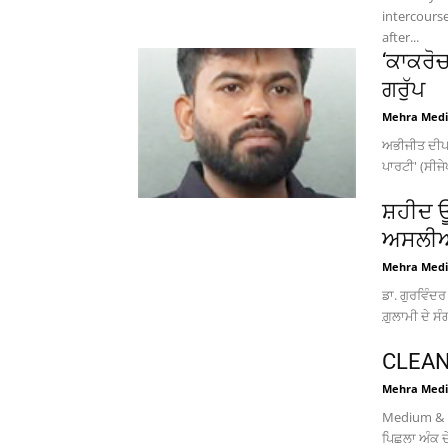
intercours
after...
‘ਕਾਕਰੋ
ਗਰੁੱਪ
Mehra Med
ਅਭੀਜੀਤ ਦੀਪਕ
ਪਾਰਟੀ' (ਸੀਜੇ
ਸ਼ਹੀਦ ਊ
ਅਸਲੀਅਤ
Mehra Med
ਡਾ. ਗੁਰਵਿੰਦ
ਗ਼ੁਲਾਮੀ ਦੇ ਸੰ
CLEA
Mehra Med
Medium & H
ਪਿਛਲਾ ਅੰਕ ਦ