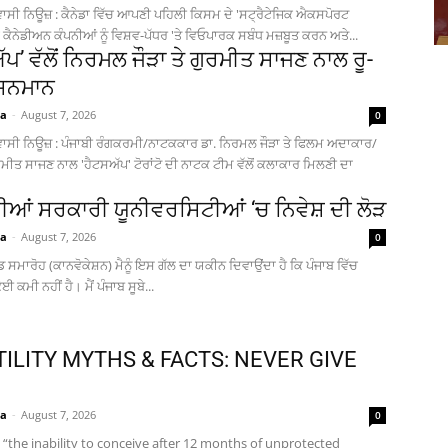
ਾਸੀ ਨਿਊਜ਼ : ਕੈਨੇਡਾ ਵਿੱਚ ਆਪਣੀ ਪਹਿਲੀ ਕਿਸਮ ਦੇ 'ਸਟ੍ਰੈਟੇਜਿਕ ਐਕਸਪੋਰਟ
 ਕੈਨੇਡੀਅਨ ਕੰਪਨੀਆਂ ਨੂੰ ਵਿਸ਼ਵ-ਪੱਧਰ 'ਤੇ ਵਿਓਪਾਰਕ ਸਬੰਧ ਮਜ਼ਬੂਤ ਕਰਨ ਅਤੇ...
ੱਪ’ ਵੱਲੋਂ ਨਿਰਮਲ ਜੌੜਾ ਤੇ ਗੁਰਮੀਤ ਸਾਜਣ ਨਾਲ ਰੂ-
 ਸਨਮਾਨ
ia
-
August 7, 2026
0
ਾਸੀ ਨਿਊਜ਼ : ਪੰਜਾਬੀ ਰੰਗਕਰਮੀ/ਨਾਟਕਕਾਰ ਡਾ. ਨਿਰਮਲ ਜੌੜਾ ਤੇ ਫਿਲਮ ਅਦਾਕਾਰ/
ਮੀਤ ਸਾਜਣ ਨਾਲ 'ਹੈਟਸਅੱਪ' ਟੋਰਾਂਟੋ ਦੀ ਨਾਟਕ ਟੀਮ ਵੱਲੋਂ ਕਲਾਕਾਰ ਮਿਲਣੀ ਦਾ
ਦੀਆਂ ਸਰਕਾਰੀ ਯੂਨੀਵਰਸਿਟੀਆਂ ‘ਚ ਨਿਵੇਸ਼ ਦੀ ਲੋੜ
ia
-
August 7, 2026
0
 ਸਮਾਰੋਹ (ਕਾਨਵੋਕੇਸ਼ਨ) ਮੈਨੂੰ ਇਸ ਗੱਲ ਦਾ ਯਕੀਨ ਦਿਵਾਉਂਦਾ ਹੈ ਕਿ ਪੰਜਾਬ ਵਿੱਚ
ਈ ਕਮੀ ਨਹੀਂ ਹੈ। ਮੈਂ ਪੰਜਾਬ ਸੂਬੇ...
TILITY MYTHS & FACTS: NEVER GIVE
ia
-
August 7, 2026
0
 is “the inability to conceive after 12 months of unprotected