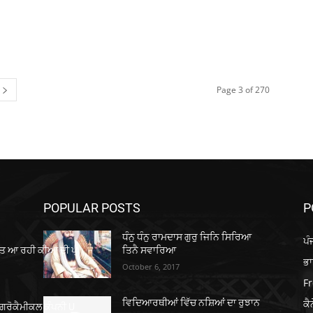
Page 3 of 270
POPULAR POSTS
P
ਧੰਨੁ ਧੰਨੁ ਰਾਮਦਾਸ ਗੁਰੁ ਜਿਨਿ ਸਿਰਿਆ
ਪੰ
ਤ ਆ ਰਹੀ ਕੀਆ ਦੀ ਪ੍
ਤਿਨੈ ਸਵਾਰਿਆ
ਭ
October 6, 2017
Fr
ਕੈ
ਵਿਦਿਆਰਥੀਆਂ ਵਿੱਚ ਨਸ਼ਿਆਂ ਦਾ ਰੁਝਾਨ
ਐਗਰੋਕੈਮੀਕਲ ਕੰਪਨੀ U