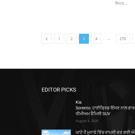
ਸਿਹਤ...
...
1
2
3
4
270
EDITOR PICKS
Kia
Sorento: ਹਾਈਬ੍ਰਿਡ ਇੰਜਣ ਨਾਲ ਭਾਰ
ਰੀਮੀਅਮ ਫੈਮਿਲੀ SUV
August 4, 2026
ਘਾਟੇ ਤੋਂ ਮੁਨਾਫੇ ਵਿੱਚ ਵਾਪਸੀ ਕਰ ਗਈ 