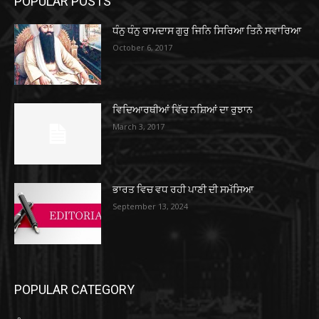
POPULAR POSTS
ਧੰਨੁ ਧੰਨੁ ਰਾਮਦਾਸ ਗੁਰੁ ਜਿਨਿ ਸਿਰਿਆ ਤਿਨੈ ਸਵਾਰਿਆ
October 6, 2017
ਵਿਦਿਆਰਥੀਆਂ ਵਿੱਚ ਨਸ਼ਿਆਂ ਦਾ ਰੁਝਾਨ
March 3, 2017
ਭਾਰਤ ਵਿਚ ਵਧ ਰਹੀ ਪਾਣੀ ਦੀ ਸਮੱਸਿਆ
September 13, 2024
POPULAR CATEGORY