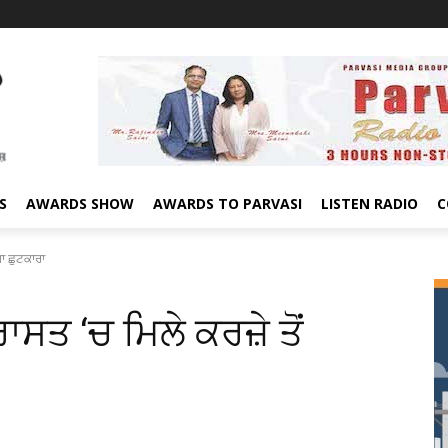
S
AWARDS SHOW
AWARDS TO PARVASI
LISTEN RADIO
C
ਗਾ ਛੁਟਕਾਰਾ
ਾਸਤ ‘ਚ ਮਿਲੇ ਕਰਜ਼ੇ ਤੋਂ