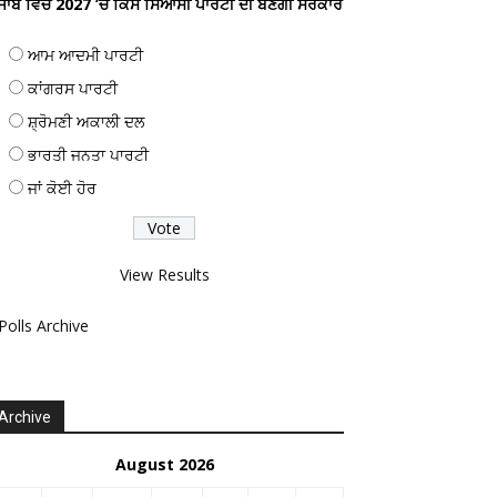
ੰਜਾਬ ਵਿਚ 2027 ’ਚ ਕਿਸ ਸਿਆਸੀ ਪਾਰਟੀ ਦੀ ਬਣੇਗੀ ਸਰਕਾਰ
ਆਮ ਆਦਮੀ ਪਾਰਟੀ
ਕਾਂਗਰਸ ਪਾਰਟੀ
ਸ਼੍ਰੋਮਣੀ ਅਕਾਲੀ ਦਲ
ਭਾਰਤੀ ਜਨਤਾ ਪਾਰਟੀ
ਜਾਂ ਕੋਈ ਹੋਰ
View Results
Polls Archive
Archive
August 2026