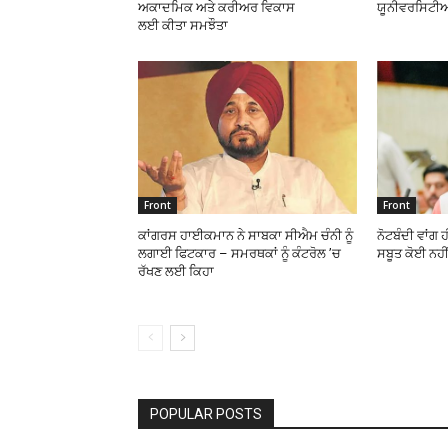
ਅਕਾਦਮਿਕ ਅਤੇ ਕਰੀਅਰ ਵਿਕਾਸ
ਯੂਨੀਵਰਸਿਟੀਆਂ
ਲਈ ਕੀਤਾ ਸਮਝੌਤਾ
Front
Front
ਕਾਂਗਰਸ ਹਾਈਕਮਾਨ ਨੇ ਸਾਬਕਾ ਸੀਐਮ ਚੰਨੀ ਨੂੰ
ਨੋਟਬੰਦੀ ਵਾਂਗ 
ਲਗਾਈ ਫਿਟਕਾਰ – ਸਮਰਥਕਾਂ ਨੂੰ ਕੰਟਰੋਲ ’ਚ
ਸਬੂਤ ਕੋਈ ਨਹੀ
ਰੱਖਣ ਲਈ ਕਿਹਾ
POPULAR POSTS