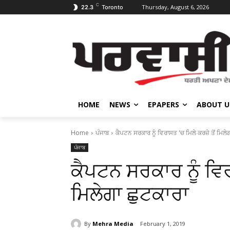
C
Thursday, August 6, 2026
22.3
Toronto
HOME
NEWS
EPAPERS
ABOUT U
Home
ਪੰਜਾਬ
ਕੈਪਟਨ ਸਰਕਾਰ ਨੂੰ ਵਿਰਾਸਤ 'ਚ ਮਿਲੇ ਕਰਜ਼ੇ ਤੋਂ ਮਿਲੇ
ਪੰਜਾਬ
ਕੈਪਟਨ ਸਰਕਾਰ ਨੂੰ ਵਿਰ
ਮਿਲੇਗਾ ਛੁਟਕਾਰਾ
By
Mehra Media
February 1, 2019