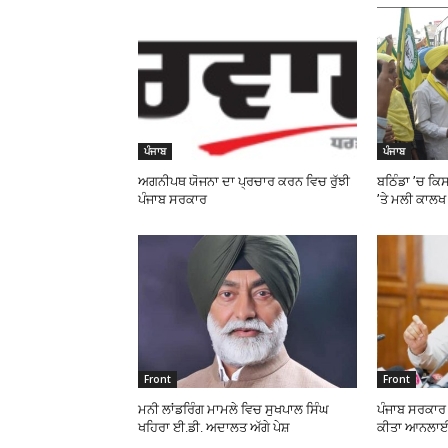
ਪੰਜਾਬ
ਪੰਜਾਬ
ਅਗਨੀਪਥ ਯੋਜਨਾ ਦਾ ਪ੍ਰਚਾਰ ਕਰਨ ਵਿਚ ਰੁੱਝੀ
ਬਠਿੰਡਾ ’ਚ ਕਿਸਾ
ਪੰਜਾਬ ਸਰਕਾਰ
’ਤੇ ਮਲੀ ਕਾਲਖ
Front
Front
ਮਨੀ ਲਾਂਡਰਿੰਗ ਮਾਮਲੇ ਵਿਚ ਸੁਖਪਾਲ ਸਿੰਘ
ਪੰਜਾਬ ਸਰਕਾਰ ਨ
ਖਹਿਰਾ ਈ.ਡੀ. ਅਦਾਲਤ ਅੱਗੇ ਪੇਸ਼
ਕੀਤਾ ਆਨਲਾਈਨ