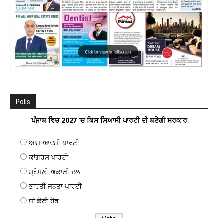
Polls
ਪੰਜਾਬ ਵਿਚ 2027 ’ਚ ਕਿਸ ਸਿਆਸੀ ਪਾਰਟੀ ਦੀ ਬਣੇਗੀ ਸਰਕਾਰ
ਆਮ ਆਦਮੀ ਪਾਰਟੀ
ਕਾਂਗਰਸ ਪਾਰਟੀ
ਸ਼੍ਰੋਮਣੀ ਅਕਾਲੀ ਦਲ
ਭਾਰਤੀ ਜਨਤਾ ਪਾਰਟੀ
ਜਾਂ ਕੋਈ ਹੋਰ