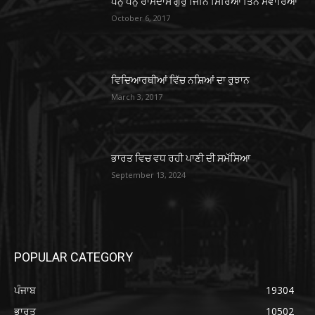
ਧੰਨੁ ਧੰਨੁ ਰਾਮਦਾਸ ਗੁਰੁ ਜਿਨਿ ਸਿਰਿਆ ਤਿਨੈ ਸਵਾਰਿਆ
October 6, 2017
ਵਿਦਿਆਰਥੀਆਂ ਵਿੱਚ ਨਸ਼ਿਆਂ ਦਾ ਰੁਝਾਨ
March 3, 2017
ਭਾਰਤ ਵਿਚ ਵਧ ਰਹੀ ਪਾਣੀ ਦੀ ਸਮੱਸਿਆ
September 13, 2024
POPULAR CATEGORY
ਪੰਜਾਬ
19304
ਭਾਰਤ
10502