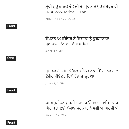
ਸ੍ਰੀ ਗੁਰੂ ਨਾਨਕ ਦੇਵ ਜੀ ਦਾ ਪ੍ਰਕਾਸ਼ ਪੁਰਬ ਬਹੁਤ ਹੀ
ਸ਼ਰਧਾ ਨਾਲ ਮਨਾਇਆ ਗਿਆ
November 27, 2023
Front
ਕੈਪਟਨ ਅਮਰਿੰਦਰ ਨੇ ਕਿਸਾਨਾਂ ਨੂੰ ਨੁਕਸਾਨ ਦਾ
ਮੁਆਵਜ਼ਾ ਦੇਣ ਦਾ ਦਿੱਤਾ ਭਰੋਸਾ
April 17, 2019
ਪੰਜਾਬ
ਸੁਚੇਤਕ ਰੰਗਮੰਚ ਨੇ ‘ਵਕਤ ਤੈਨੂੰ ਸਲਾਮ ਹੈ’ ਨਾਟਕ ਨਾਲ
ਟੈਗੋਰ ਥੀਏਟਰ ਵਿਖੇ ਰੰਗ ਬੰਨ੍ਹਿਆ
July 22, 2026
Front
ਪਦਮਸ੍ਰੀ ਡਾ. ਸੁਰਜੀਤ ਪਾਤਰ ‘ਨੌਜਵਾਨ ਸਾਹਿਤਕਾਰ
ਐਵਾਰਡ’ ਲਈ ਪੰਜਾਬ ਸਰਕਾਰ ਨੇ ਮੰਗੀਆਂ ਅਰਜ਼ੀਆਂ
March 12, 2025
Front