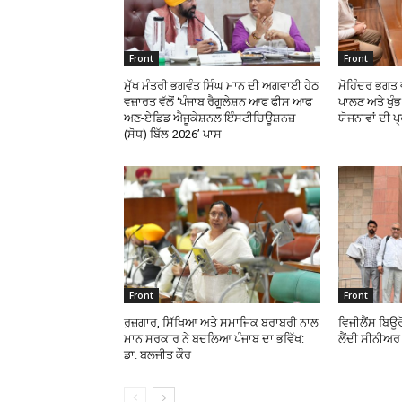
Front
Front
ਮੁੱਖ ਮੰਤਰੀ ਭਗਵੰਤ ਸਿੰਘ ਮਾਨ ਦੀ ਅਗਵਾਈ ਹੇਠ
ਮੋਹਿੰਦਰ ਭਗਤ ਵ
ਵਜ਼ਾਰਤ ਵੱਲੋਂ ‘ਪੰਜਾਬ ਰੈਗੂਲੇਸ਼ਨ ਆਫ ਫੀਸ ਆਫ
ਪਾਲਣ ਅਤੇ ਖੁ
ਅਣ-ਏਡਿਡ ਐਜੂਕੇਸ਼ਨਲ ਇੰਸਟੀਚਿਊਸ਼ਨਜ਼
ਯੋਜਨਾਵਾਂ ਦੀ ਪ
(ਸੋਧ) ਬਿੱਲ-2026’ ਪਾਸ
Front
Front
ਰੁਜ਼ਗਾਰ, ਸਿੱਖਿਆ ਅਤੇ ਸਮਾਜਿਕ ਬਰਾਬਰੀ ਨਾਲ
ਵਿਜੀਲੈਂਸ ਬਿਊਰ
ਮਾਨ ਸਰਕਾਰ ਨੇ ਬਦਲਿਆ ਪੰਜਾਬ ਦਾ ਭਵਿੱਖ:
ਲੈਂਦੀ ਸੀਨੀਅਰ 
ਡਾ. ਬਲਜੀਤ ਕੌਰ