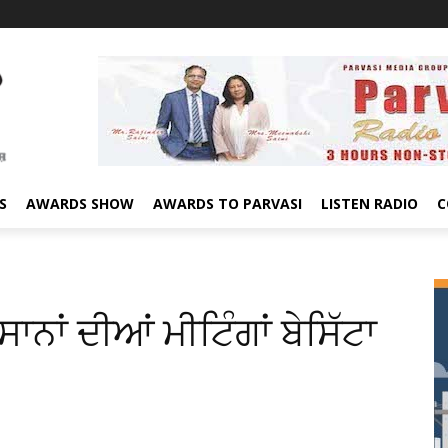
S
AWARDS SHOW
AWARDS TO PARVASI
LISTEN RADIO
C
ਨਾਂ ਦੀਆਂ ਮੀਟਿੰਗਾਂ ਬੇਸਿੱਟਾ