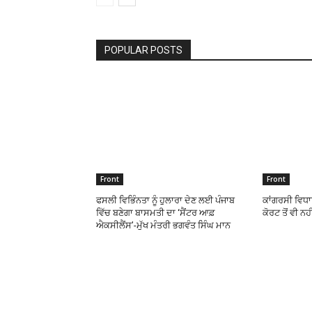
POPULAR POSTS
Front
Front
ਫਸਲੀ ਵਿਭਿੰਨਤਾ ਨੂੰ ਹੁਲਾਰਾ ਦੇਣ ਲਈ ਪੰਜਾਬ
ਕਾਂਗਰਸੀ ਵਿਧਾ
ਵਿੱਚ ਬਣੇਗਾ ਬਾਸਮਤੀ ਦਾ ‘ਸੈਂਟਰ ਆਫ਼
ਕੋਰਟ ਤੋਂ ਵੀ ਨ
ਐਕਸੀਲੈਂਸ’-ਮੁੱਖ ਮੰਤਰੀ ਭਗਵੰਤ ਸਿੰਘ ਮਾਨ