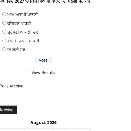
ੰਜਾਬ ਵਿਚ 2027 ’ਚ ਕਿਸ ਸਿਆਸੀ ਪਾਰਟੀ ਦੀ ਬਣੇਗੀ ਸਰਕਾਰ
ਆਮ ਆਦਮੀ ਪਾਰਟੀ
ਕਾਂਗਰਸ ਪਾਰਟੀ
ਸ਼੍ਰੋਮਣੀ ਅਕਾਲੀ ਦਲ
ਭਾਰਤੀ ਜਨਤਾ ਪਾਰਟੀ
ਜਾਂ ਕੋਈ ਹੋਰ
View Results
Polls Archive
Archive
August 2026