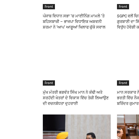
Front
Front
ਪੰਜਾਬ ਵਿਧਾਨ ਸਭਾ ’ਚ ਮਾਈਨਿੰਗ ਮਾਮਲੇ ’ਤੇ
SGPC ਵਲੋਂ ਚਿਤ
ਬਹਿਸਬਾਜ਼ੀ – ਭਾਜਪਾ ਵਿਧਾਇਕ ਅਸ਼ਵਨੀ
ਗੁਰਬਾਣੀ ਦਾ ਸ
ਸ਼ਰਮਾ ਨੇ ‘ਆਪ’ ਆਗੂਆਂ ਖਿਲਾਫ ਚੁੱਕੇ ਸਵਾਲ
ਵਿਰੁੱਧ ਹੋਵੇਗੀ
Front
Front
ਮੁੱਖ ਮੰਤਰੀ ਭਗਵੰਤ ਸਿੰਘ ਮਾਨ ਨੇ ਕੰਢੀ ਅਤੇ
ਮਾਨ ਸਰਕਾਰ ਨ
ਸਰਹੱਦੀ ਖੇਤਰਾਂ ਦੇ ਵਿਕਾਸ ਵਿੱਚ ਤੇਜ਼ੀ ਲਿਆਉਣ
ਭਰਤੀ ਵਿੱਚ ਨੌਜ
ਦੀ ਵਚਨਬੱਧਤਾ ਦੁਹਰਾਈ
ਬਰਿੰਦਰ ਕੁਮਾ