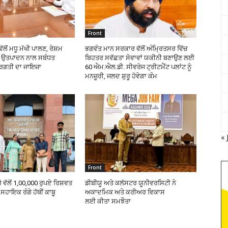
Front
ੱਲੋਂ ਮਧੂ ਮੱਖੀ ਪਾਲਣ, ਰੇਸ਼ਮ
ਭਗਵੰਤ ਮਾਨ ਸਰਕਾਰ ਵੱਲੋਂ ਅੰਮ੍ਰਿਤਸਰ ਵਿੱਚ
ੰਭ ਉਤਪਾਦਨ ਨਾਲ ਸਬੰਧਤ
ਬਿਹਤਰ ਸਵੱਛਤਾ ਸੇਵਾਵਾਂ ਯਕੀਨੀ ਬਣਾਉਣ ਲਈ
੍ਰਗਤੀ ਦਾ ਜਾਇਜ਼ਾ
60 ਐਮ.ਐਲ.ਡੀ. ਸੀਵਰੇਜ ਟ੍ਰੀਟਮੈਂਟ ਪਲਾਂਟ ਨੂੰ
ਮਨਜ਼ੂਰੀ, ਜਲਦ ਸ਼ੁਰੂ ਹੋਵੇਗਾ ਕੰਮ
« 
Front
ੋ ਵੱਲੋਂ 1,00,000 ਰੁਪਏ ਰਿਸ਼ਵਤ
ਡੀਬੀਯੂ ਅਤੇ ਕਲੱਸਟਰ ਯੂਨੀਵਰਸਿਟੀ ਨੇ
ਸਹਾਇਕ ਰੰਗੇ ਹੱਥੀਂ ਕਾਬੂ
ਅਕਾਦਮਿਕ ਅਤੇ ਕਰੀਅਰ ਵਿਕਾਸ
ਲਈ ਕੀਤਾ ਸਮਝੌਤਾ