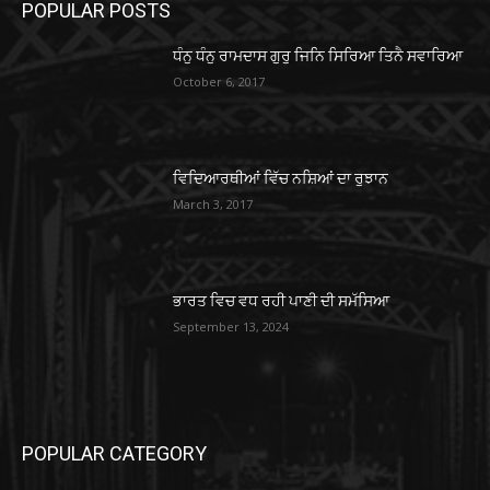
POPULAR POSTS
ਧੰਨੁ ਧੰਨੁ ਰਾਮਦਾਸ ਗੁਰੁ ਜਿਨਿ ਸਿਰਿਆ ਤਿਨੈ ਸਵਾਰਿਆ
October 6, 2017
ਵਿਦਿਆਰਥੀਆਂ ਵਿੱਚ ਨਸ਼ਿਆਂ ਦਾ ਰੁਝਾਨ
March 3, 2017
ਭਾਰਤ ਵਿਚ ਵਧ ਰਹੀ ਪਾਣੀ ਦੀ ਸਮੱਸਿਆ
September 13, 2024
POPULAR CATEGORY