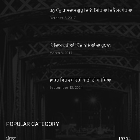
ਧੰਨੁ ਧੰਨੁ ਰਾਮਦਾਸ ਗੁਰੁ ਜਿਨਿ ਸਿਰਿਆ ਤਿਨੈ ਸਵਾਰਿਆ
October 6, 2017
ਵਿਦਿਆਰਥੀਆਂ ਵਿੱਚ ਨਸ਼ਿਆਂ ਦਾ ਰੁਝਾਨ
March 3, 2017
ਭਾਰਤ ਵਿਚ ਵਧ ਰਹੀ ਪਾਣੀ ਦੀ ਸਮੱਸਿਆ
September 13, 2024
POPULAR CATEGORY
ਪੰਜਾਬ
19304