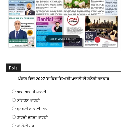
Polls
ਪੰਜਾਬ ਵਿਚ 2027 ’ਚ ਕਿਸ ਸਿਆਸੀ ਪਾਰਟੀ ਦੀ ਬਣੇਗੀ ਸਰਕਾਰ
ਆਮ ਆਦਮੀ ਪਾਰਟੀ
ਕਾਂਗਰਸ ਪਾਰਟੀ
ਸ਼੍ਰੋਮਣੀ ਅਕਾਲੀ ਦਲ
ਭਾਰਤੀ ਜਨਤਾ ਪਾਰਟੀ
ਜਾਂ ਕੋਈ ਹੋਰ