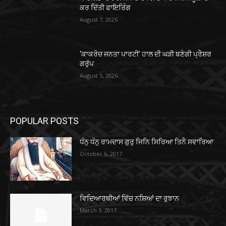
ਕਰ ਦਿੱਤੀ ਫਾਇਰਿੰਗ
August 7, 2026
‘ਕਾਕਰੋਚ ਜਨਤਾ ਪਾਰਟੀ’ ਹਾਲ ਦੀ ਘੜੀ ਬਣੇਗੀ ਪ੍ਰੈਸ਼ਰ
ਗਰੁੱਪ
August 5, 2026
POPULAR POSTS
ਧੰਨੁ ਧੰਨੁ ਰਾਮਦਾਸ ਗੁਰੁ ਜਿਨਿ ਸਿਰਿਆ ਤਿਨੈ ਸਵਾਰਿਆ
October 6, 2017
ਵਿਦਿਆਰਥੀਆਂ ਵਿੱਚ ਨਸ਼ਿਆਂ ਦਾ ਰੁਝਾਨ
March 3, 2017