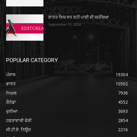
ਭਾਰਤ ਵਿਚ ਵਧ ਰਹੀ ਪਾਣੀ ਦੀ ਸਮੱਸਿਆ
September 13, 2024
POPULAR CATEGORY
ਪੰਜਾਬ
19304
ਭਾਰਤ
10502
Front
7936
ਕੈਨੇਡਾ
4552
ਦੁਨੀਆ
3693
ਹਫ਼ਤਾਵਾਰੀ ਫੇਰੀ
2854
ਜੀ.ਟੀ.ਏ. ਨਿਊਜ਼
2216