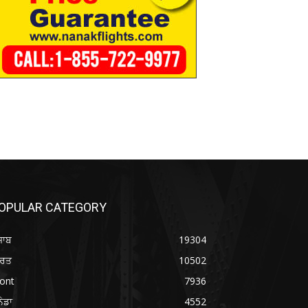
OPULAR CATEGORY
ਜਾਬ
19304
ਾਰਤ
10502
ont
7936
ਨੇਡਾ
4552