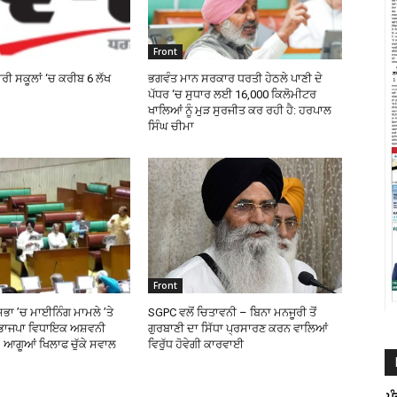
Front
ਰੀ ਸਕੂਲਾਂ ‘ਚ ਕਰੀਬ 6 ਲੱਖ
ਭਗਵੰਤ ਮਾਨ ਸਰਕਾਰ ਧਰਤੀ ਹੇਠਲੇ ਪਾਣੀ ਦੇ
ਪੱਧਰ ‘ਚ ਸੁਧਾਰ ਲਈ 16,000 ਕਿਲੋਮੀਟਰ
ਖਾਲਿਆਂ ਨੂੰ ਮੁੜ ਸੁਰਜੀਤ ਕਰ ਰਹੀ ਹੈ: ਹਰਪਾਲ
ਸਿੰਘ ਚੀਮਾ
Front
ਸਭਾ ’ਚ ਮਾਈਨਿੰਗ ਮਾਮਲੇ ’ਤੇ
SGPC ਵਲੋਂ ਚਿਤਾਵਨੀ – ਬਿਨਾ ਮਨਜੂਰੀ ਤੋਂ
 ਭਾਜਪਾ ਵਿਧਾਇਕ ਅਸ਼ਵਨੀ
ਗੁਰਬਾਣੀ ਦਾ ਸਿੱਧਾ ਪ੍ਰਸਾਰਣ ਕਰਨ ਵਾਲਿਆਂ
 ਆਗੂਆਂ ਖਿਲਾਫ ਚੁੱਕੇ ਸਵਾਲ
ਵਿਰੁੱਧ ਹੋਵੇਗੀ ਕਾਰਵਾਈ
ਪ