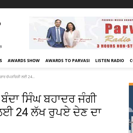
S
AWARDS SHOW
AWARDS TO PARVASI
LISTEN RADIO
C
ਯਾਦਗਾਰ ਚੱਪੜਚਿੜੀ ਲਈ 24...
ਬਾ ਬੰਦਾ ਸਿੰਘ ਬਹਾਦਰ ਜੰਗੀ
ਈ 24 ਲੱਖ ਰੁਪਏ ਦੇਣ ਦਾ