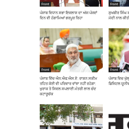
Front
Front
ਪੰਜਾਬ ਵਿਧਾਨ ਸਭਾ ਇਜਲਾਸ ਦਾ ਅੱਜ ਪੰਜਵਾਂ
ਸੁਖਬੀਰ ਸਿੰਘ 
ਦਿਨ ਵੀ ਹੰਗਾਮਿਆਂ ਭਰਪੂਰ ਰਿਹਾ
ਮੋਦੀ ਨਾਲ ਕੀਤ
Front
Front
ਪੰਜਾਬ ਵਿੱਚ ਐਨ.ਐਫ.ਐਸ.ਏ. ਰਾਸ਼ਨ ਸਕੀਮ
ਪੰਜਾਬ ਵਿਚ ਖੁੱ
ਤਹਿਤ ਕੋਈ ਵੀ ਪਰਿਵਾਰ ਵਾਂਝਾ ਨਹੀਂ ਰਹੇਗਾ:
ਡਿਜਿਟਲ ਯੂਨੀ
ਖੁਰਾਕ ਤੇ ਸਿਵਲ ਸਪਲਾਈ ਮੰਤਰੀ ਲਾਲ ਚੰਦ
ਕਟਾਰੂਚੱਕ