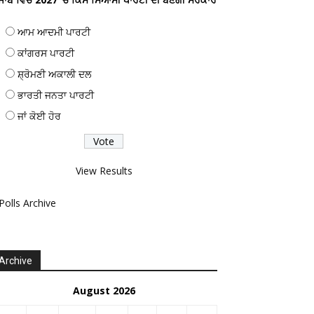
ਆਮ ਆਦਮੀ ਪਾਰਟੀ
ਕਾਂਗਰਸ ਪਾਰਟੀ
ਸ਼੍ਰੋਮਣੀ ਅਕਾਲੀ ਦਲ
ਭਾਰਤੀ ਜਨਤਾ ਪਾਰਟੀ
ਜਾਂ ਕੋਈ ਹੋਰ
View Results
Polls Archive
Archive
August 2026