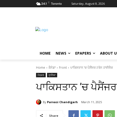
C
Saturday, August 8, 2026
24.1
Toronto
HOME
NEWS
EPAPERS
ABOUT U
Home
ਕੈਨੇਡਾ
Front
ਪਾਕਿਸਤਾਨ ’ਚ ਪੈਸੈਂਜਰ ਟਰੇਨ ਹਾਈਜੈਕ
Front
ਦੁਨੀਆ
ਪਾਕਿਸਤਾਨ ’ਚ ਪੈਸੈਂਜ
By
Parvasi Chandigarh
March 11, 2025
Share