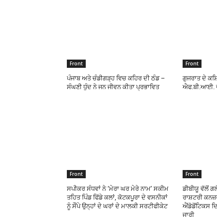
Front
Front
ਪੰਜਾਬ ਅਤੇ ਚੰਡੀਗੜ੍ਹ ਵਿਚ ਕਹਿਰ ਦੀ ਠੰਡ –
ਗੁਜਰਾਤ ਦੇ ਕ
ਸੰਘਣੀ ਧੁੰਦ ਨੇ ਜਨ ਜੀਵਨ ਕੀਤਾ ਪ੍ਰਭਾਵਿਤ
ਐਫ.ਬੀ.ਆਈ. ਦ
Front
Front
ਸਪੀਕਰ ਸੰਧਵਾਂ ਨੇ ‘ਮੇਰਾ ਘਰ ਮੇਰੇ ਨਾਮ’ ਸਕੀਮ
ਡੀਬੀਯੂ ਵੱਲੋਂ ਗ
ਤਹਿਤ ਪਿੰਡ ਫਿੱਡੇ ਕਲਾਂ, ਕੋਟਕਪੂਰਾ ਦੇ ਵਸਨੀਕਾਂ
ਰਾਸ਼ਟਰੀ ਕਨਜ਼
ਨੂੰ ਸੌਂਪੇ ਉਨ੍ਹਾਂ ਦੇ ਘਰਾਂ ਦੇ ਮਾਲਕੀ ਸਰਟੀਫੀਕੇਟ
ਐਂਡੋਡੋਂਟਿਕਸ ਦਿ
ਜਾਰੀ