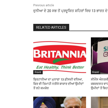
Previous article
ਦੁਨੀਆ ਦੇ 20 ਸਭ ਤੋਂ ਪ੍ਰਦੂਸ਼ਿਤ ਸ਼ਹਿਰਾਂ ਵਿਚ 13 ਭਾਰਤ ਦੇ
RELATED ARTICLES
Front
Front
ਬ੍ਰਿਟਾਨੀਆ ਦਾ ਮੁਨਾਫਾ 13 ਫ਼ੀਸਦੀ ਵਧਿਆ,
ਸੀਮੈਂਸ ਐਨਰਜੀ
ਫਿਰ ਵੀ ਤਿਮਾਹੀ ਨਤੀਜੇ ਬਾਜ਼ਾਰ ਦੀਆਂ ਉਮੀਦਾਂ
ਜ਼ਬਰਦਸਤ ਵਾਧਾ
ਤੋਂ ਰਹੇ ਕਮਜ਼ੋਰ
ਉਮੀਦਾਂ ਤੋਂ ਬਿ