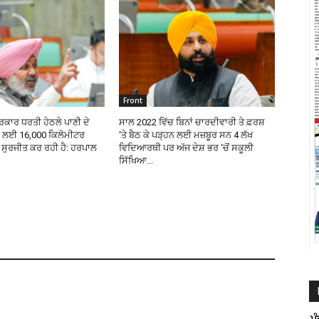
Front
ਕਾਰ ਧਰਤੀ ਹੇਠਲੇ ਪਾਣੀ ਦੇ
ਸਾਲ 2022 ਵਿੱਚ ਬਿਨਾਂ ਚਾਰਦੀਵਾਰੀ ਤੇ ਫ਼ਰਸ਼
ਰ ਲਈ 16,000 ਕਿਲੋਮੀਟਰ
‘ਤੇ ਬੈਠ ਕੇ ਪੜ੍ਹਨ ਲਈ ਮਜ਼ਬੂਰ ਸਨ 4 ਲੱਖ
ੜ ਸੁਰਜੀਤ ਕਰ ਰਹੀ ਹੈ: ਹਰਪਾਲ
ਵਿਦਿਆਰਥੀ ਪਰ ਅੱਜ ਦੇਸ਼ ਭਰ ‘ਚੋਂ ਸਕੂਲੀ
ਸਿੱਖਿਆ...
ਪ