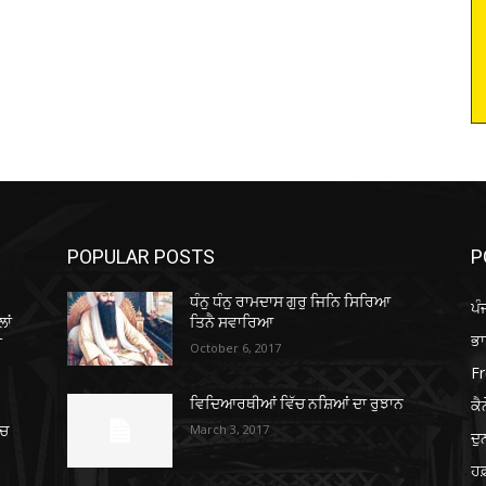
POPULAR POSTS
P
ਧੰਨੁ ਧੰਨੁ ਰਾਮਦਾਸ ਗੁਰੁ ਜਿਨਿ ਸਿਰਿਆ
ਪੰ
ਾਂ
ਤਿਨੈ ਸਵਾਰਿਆ
ਭ
ਈ
October 6, 2017
Fr
ਕੈ
ਵਿਦਿਆਰਥੀਆਂ ਵਿੱਚ ਨਸ਼ਿਆਂ ਦਾ ਰੁਝਾਨ
March 3, 2017
’ਚ
ਦ
ਹਫ਼