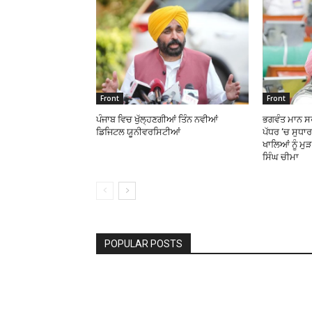
Front
Front
ਪੰਜਾਬ ਵਿਚ ਖੁੱਲ੍ਹਣਗੀਆਂ ਤਿੰਨ ਨਵੀਆਂ
ਭਗਵੰਤ ਮਾਨ ਸਰ
ਡਿਜਿਟਲ ਯੂਨੀਵਰਸਿਟੀਆਂ
ਪੱਧਰ ‘ਚ ਸੁਧਾ
ਖਾਲਿਆਂ ਨੂੰ ਮੁ
ਸਿੰਘ ਚੀਮਾ
POPULAR POSTS