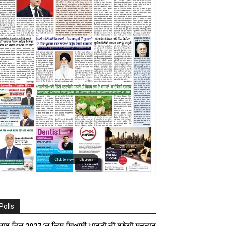
Polls
ੰਜਾਬ ਵਿਚ 2027 ’ਚ ਕਿਸ ਸਿਆਸੀ ਪਾਰਟੀ ਦੀ ਬਣੇਗੀ ਸਰਕਾਰ