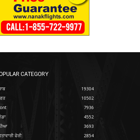
OPULAR CATEGORY
ਜਾਬ
19304
ਾਰਤ
10502
ont
7936
ਨੇਡਾ
4552
ੁਨੀਆ
3693
ਤਾਵਾਰੀ ਫੇਰੀ
2854