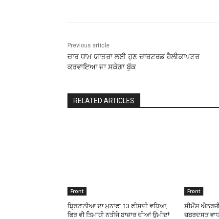
Previous article
ਚਾਰ ਧਾਮ ਯਾਤਰਾ ਲਈ ਹੁਣ ਚਾਰਟਰਡ ਹੈਲੀਕਾਪਟਰ
ਕਰਵਾਇਆ ਜਾ ਸਕੇਗਾ ਬੁੱਕ
RELATED ARTICLES
Front
Front
ਬ੍ਰਿਟਾਨੀਆ ਦਾ ਮੁਨਾਫਾ 13 ਫ਼ੀਸਦੀ ਵਧਿਆ,
ਸੀਮੈਂਸ ਐਨਰਜੀ
ਫਿਰ ਵੀ ਤਿਮਾਹੀ ਨਤੀਜੇ ਬਾਜ਼ਾਰ ਦੀਆਂ ਉਮੀਦਾਂ
ਜ਼ਬਰਦਸਤ ਵਾਧਾ