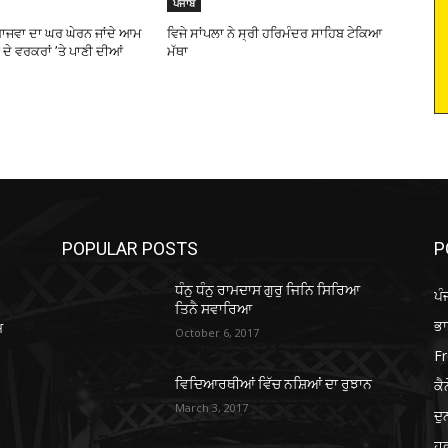
ਪੰਜਾਬ
ਬਾਜਵਾ ਦਾ ਘਰ ਘੇਰਨ ਜਾਂਦੇ ਆਮ
ਵਿਜੇ ਸਾਂਪਲਾ ਨੇ ਸ੍ਰੀ ਹਰਿਮੰਦਰ ਸਾਹਿਬ ਟੇਕਿਆ
ੇ ਵਰਕਰਾਂ ’ਤੇ ਪਾਣੀ ਦੀਆਂ
ਮੱਥਾ
POPULAR POSTS
P
ਧੰਨੁ ਧੰਨੁ ਰਾਮਦਾਸ ਗੁਰੁ ਜਿਨਿ ਸਿਰਿਆ
ਪੰ
ਤਿਨੈ ਸਵਾਰਿਆ
ਭ
ਮ
October 6, 2017
Fr
ਕੈ
ਵਿਦਿਆਰਥੀਆਂ ਵਿੱਚ ਨਸ਼ਿਆਂ ਦਾ ਰੁਝਾਨ
March 3, 2017
ਦ
ਹਫ਼