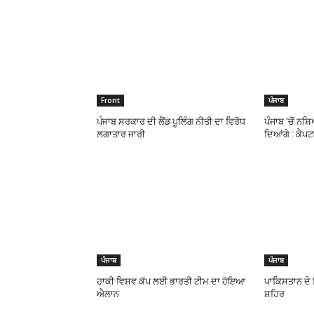
Front
ਪੰਜਾਬ
ਪੰਜਾਬ ਸਰਕਾਰ ਦੀ ਲੈਂਡ ਪੂਲਿੰਗ ਨੀਤੀ ਦਾ ਵਿਰੋਧ
ਪੰਜਾਬ ‘ਚੋਂ ਨਸ਼
ਲਗਾਤਾਰ ਜਾਰੀ
ਦਿਆਂਗੇ : ਕੈਪ
ਪੰਜਾਬ
ਪੰਜਾਬ
ਹਾਕੀ ਵਿਸ਼ਵ ਕੱਪ ਲਈ ਭਾਰਤੀ ਟੀਮ ਦਾ ਹੋਇਆ
ਪਾਕਿਸਤਾਨ ਦੇ ਨ
ਐਲਾਨ
ਸ਼ਹਿਰ