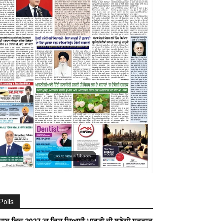
Polls
ੰਜਾਬ ਵਿਚ 2027 ’ਚ ਕਿਸ ਸਿਆਸੀ ਪਾਰਟੀ ਦੀ ਬਣੇਗੀ ਸਰਕਾਰ