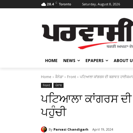
C
Saturday, August 8, 2026
28.4
Toronto
HOME
NEWS
EPAPERS
ABOUT U
Home
ਕੈਨੇਡਾ
Front
ਪਟਿਆਲਾ ਕਾਂਗਰਸ ਦੀ ਬਗਾਵਤ ਹਾਈਕਮਾਨ 
Front
ਪੰਜਾਬ
ਪਟਿਆਲਾ ਕਾਂਗਰਸ ਦੀ
ਪਹੁੰਚੀ
By
Parvasi Chandigarh
April 19, 2024