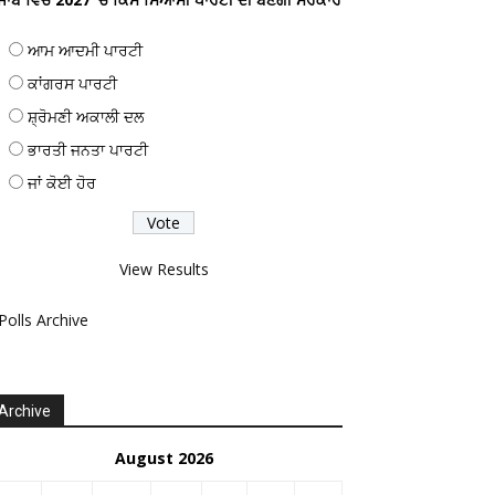
ਆਮ ਆਦਮੀ ਪਾਰਟੀ
ਕਾਂਗਰਸ ਪਾਰਟੀ
ਸ਼੍ਰੋਮਣੀ ਅਕਾਲੀ ਦਲ
ਭਾਰਤੀ ਜਨਤਾ ਪਾਰਟੀ
ਜਾਂ ਕੋਈ ਹੋਰ
View Results
Polls Archive
Archive
August 2026