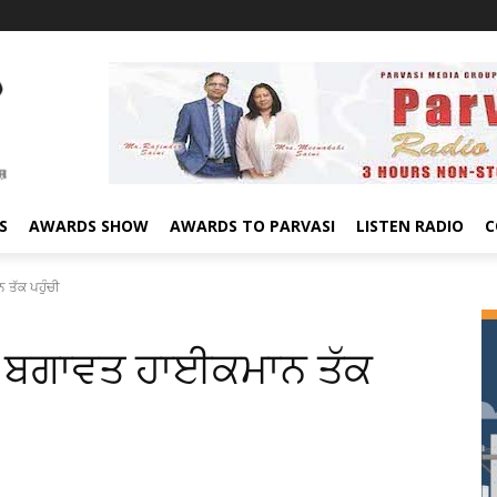
S
AWARDS SHOW
AWARDS TO PARVASI
LISTEN RADIO
C
ਤੱਕ ਪਹੁੰਚੀ
 ਬਗਾਵਤ ਹਾਈਕਮਾਨ ਤੱਕ