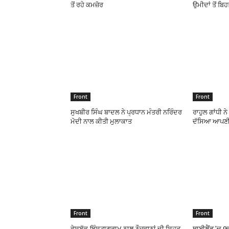
ਤੋਂ ਰਹੇ ਕਮਜ਼ੋਰ
ਉਮੀਦਾਂ ਤੋਂ ਬਿ
Front
Front
ਸੁਖਬੀਰ ਸਿੰਘ ਬਾਦਲ ਨੇ ਪ੍ਰਧਾਨ ਮੰਤਰੀ ਨਰਿੰਦਰ
ਰਾਹੁਲ ਗਾਂਧੀ ਨ
ਮੋਦੀ ਨਾਲ ਕੀਤੀ ਮੁਲਾਕਾਤ
ਦੱਸਿਆ ਆਪਣੀ
Front
Front
ਫੇਸਬੁੱਕ-ਇੰਸਟਾਗ੍ਰਾਮ ਨਾਲ ਨੌਜਵਾਨਾਂ ਦੀ ਸਿਹਤ
ਥਾਈਲੈਂਡ ’ਚ 9