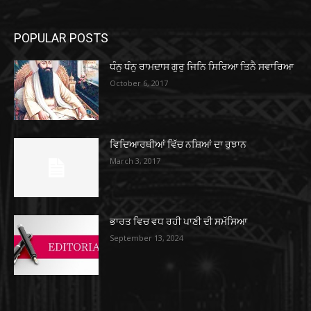
POPULAR POSTS
ਧੰਨੁ ਧੰਨੁ ਰਾਮਦਾਸ ਗੁਰੁ ਜਿਨਿ ਸਿਰਿਆ ਤਿਨੈ ਸਵਾਰਿਆ
October 6, 2017
ਵਿਦਿਆਰਥੀਆਂ ਵਿੱਚ ਨਸ਼ਿਆਂ ਦਾ ਰੁਝਾਨ
March 3, 2017
ਭਾਰਤ ਵਿਚ ਵਧ ਰਹੀ ਪਾਣੀ ਦੀ ਸਮੱਸਿਆ
September 13, 2024