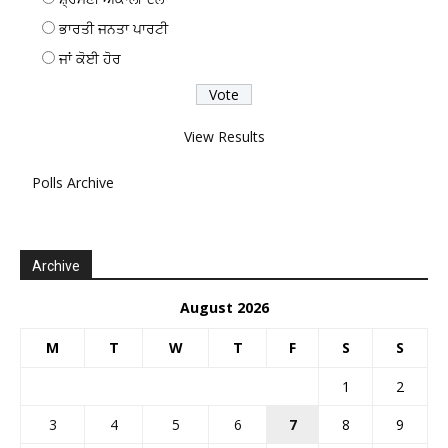
ਭਾਰਤੀ ਜਨਤਾ ਪਾਰਟੀ
ਜਾਂ ਕੋਈ ਹੋਰ
View Results
Polls Archive
Archive
August 2026
M
T
W
T
F
S
S
1
2
3
4
5
6
7
8
9