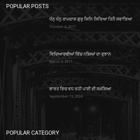
POPULAR POSTS
ਧੰਨੁ ਧੰਨੁ ਰਾਮਦਾਸ ਗੁਰੁ ਜਿਨਿ ਸਿਰਿਆ ਤਿਨੈ ਸਵਾਰਿਆ
October 6, 2017
ਵਿਦਿਆਰਥੀਆਂ ਵਿੱਚ ਨਸ਼ਿਆਂ ਦਾ ਰੁਝਾਨ
March 3, 2017
ਭਾਰਤ ਵਿਚ ਵਧ ਰਹੀ ਪਾਣੀ ਦੀ ਸਮੱਸਿਆ
September 13, 2024
POPULAR CATEGORY