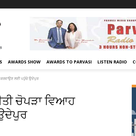
S
AWARDS SHOW
AWARDS TO PARVASI
LISTEN RADIO
C
ਕਰਵਾਉਣ ਲਈ ਪਹੁੰਚੇ ਉਦੇਪੁਰ
ੀਤੀ ਚੋਪੜਾ ਵਿਆਹ
ਉਦੇਪੁਰ