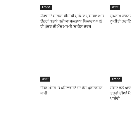
Front
ਭਾਰਤ
ਪੰਜਾਬ ਦੇ ਸਾਬਕਾ ਡੀਜੀਪੀ ਮੁਹੰਮਦ ਮੁਸਤਫਾ ਅਤੇ
ਸੁਪਰੀਮ ਕੋਰਟ 
ਉਨ੍ਹਾਂ ਪਤਨੀ ਰਜ਼ੀਆ ਸੁਲਤਾਨਾ ਖਿਲਾਫ ਆਪਣੇ
ਨੂੰ ਕੀਤੀ ਹਦਾ
ਹੀ ਪੁੱਤਰ ਦੀ ਮੌਤ ਮਾਮਲੇ ’ਚ ਕੇਸ ਦਰਜ
ਭਾਰਤ
Front
ਜੰਤਰ-ਮੰਤਰ ’ਤੇ ਪਹਿਲਵਾਨਾਂ ਦਾ ਰੋਸ ਪ੍ਰਦਰਸ਼ਨ
ਸੰਸਦ ਵਲੋਂ ਆਨ
ਜਾਰੀ
ਤਰ੍ਹਾਂ ਦੀਆਂ ਪੈ
ਪਾਬੰਦੀ