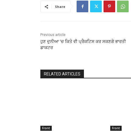
Share
Previous article
ਹੁਣ ਦੁਨੀਆ ’ਚ ਕਿਤੇ ਵੀ ਪ੍ਰੈਕਟਿਸ ਕਰ ਸਕਣਗੇ ਭਾਰਤੀ
ਡਾਕਟਰ
RELATED ARTICLES
Front
Front