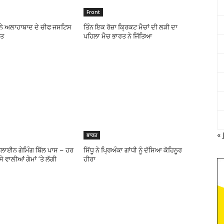
Front
ਨੇ ਅਲਾਹਾਬਾਦ ਦੇ ਚੀਫ ਜਸਟਿਸ
ਤਿੰਨ ਇਕ ਰੋਜ਼ਾ ਕ੍ਰਿਕਟ ਮੈਚਾਂ ਦੀ ਲੜੀ ਦਾ
ਇਤ
ਪਹਿਲਾ ਮੈਚ ਭਾਰਤ ਨੇ ਜਿੱਤਿਆ
« 
ਭਾਰਤ
ਲਾਈਨ ਗੇਮਿੰਗ ਬਿੱਲ ਪਾਸ – ਹਰ
ਸਿੱਧੂ ਨੇ ਪ੍ਰਿਅੰਕਾ ਗਾਂਧੀ ਨੂੰ ਦੱਸਿਆ ਕੋਹਿਨੂਰ
ਸੇ ਵਾਲੀਆਂ ਗੇਮਾਂ ’ਤੇ ਲੱਗੀ
ਹੀਰਾ