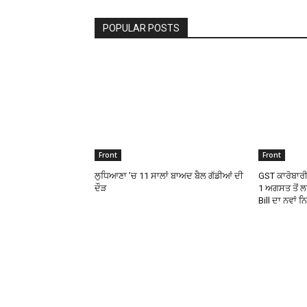
POPULAR POSTS
Front
Front
ਲੁਧਿਆਣਾ ’ਚ 11 ਸਾਲਾਂ ਬਾਅਦ ਬੈਲ ਗੱਡੀਆਂ ਦੀ
GST ਕਾਰੋਬਾਰ
ਦੌੜ
1 ਅਗਸਤ ਤੋਂ ਲ
Bill ਦਾ ਨਵਾ