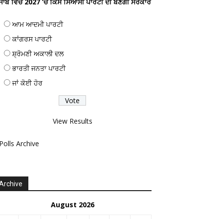
ੰਜਾਬ ਵਿਚ 2027 ’ਚ ਕਿਸ ਸਿਆਸੀ ਪਾਰਟੀ ਦੀ ਬਣੇਗੀ ਸਰਕਾਰ
ਆਮ ਆਦਮੀ ਪਾਰਟੀ
ਕਾਂਗਰਸ ਪਾਰਟੀ
ਸ਼੍ਰੋਮਣੀ ਅਕਾਲੀ ਦਲ
ਭਾਰਤੀ ਜਨਤਾ ਪਾਰਟੀ
ਜਾਂ ਕੋਈ ਹੋਰ
View Results
Polls Archive
Archive
August 2026