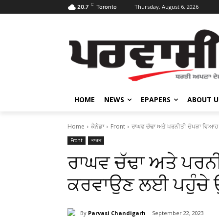
C
Thursday, August 6, 2026
20.7
Toronto
HOME
NEWS
EPAPERS
ABOUT U
Home
ਕੈਨੇਡਾ
Front
ਰਾਘਵ ਚੱਢਾ ਅਤੇ ਪਰਨੀਤੀ ਚੋਪੜਾ ਵਿਆਹ 
Front
ਭਾਰਤ
ਰਾਘਵ ਚੱਢਾ ਅਤੇ ਪਰਨ
ਕਰਵਾਉਣ ਲਈ ਪਹੁੰਚੇ 
By
Parvasi Chandigarh
September 22, 2023