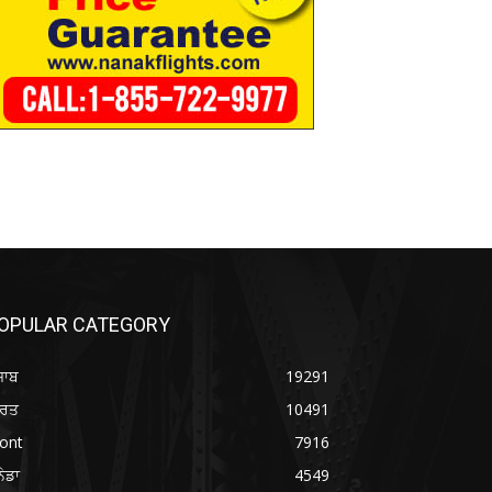
OPULAR CATEGORY
ਜਾਬ
19291
ਾਰਤ
10491
ont
7916
ਨੇਡਾ
4549